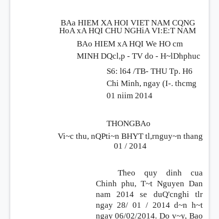
BAa
HIEM
XA
HOI VIET NAM CQNG
HoA
xA
HQI CHU NGHiA
VI:E:T
NAM
BAo HIEM
xA
HQI
We
HO
cm
MINH
DQcl,p - TV do - H~lDhphuc
S6:
l64
/TB- THU
Tp.
H6
Chi Minh, ngay
(I-.
thcmg
01 niim 2014
THONGBAo
Vi~c thu, nQPti~n BHYT tl,rnguy~n thang
01 / 2014
Theo quy dinh cua
Chinh phu, T~t Nguyen Dan
nam 2014 se duQ'cnghi tlr
ngay 28/
01 / 2014
d~n h~t
ngay 06/02/2014. Do v~y, Bao