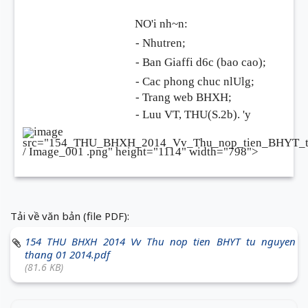
NO'i nh~n:
- Nhutren;
- Ban Giaffi d6c (bao cao);
- Cac phong chuc nlUlg;
- Trang web BHXH;
- Luu
VT, THU(S.2b).
'y
src="154_THU_BHXH_2014_Vv_Thu_nop_tien_BHYT_t
/ Image_001
.png" height="1114" width="798">
Tải về văn bản (file PDF):
154 THU BHXH 2014 Vv Thu nop tien BHYT tu nguyen
thang 01 2014.pdf
(81.6 KB)