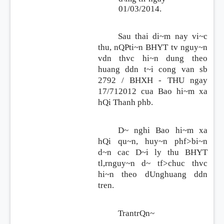
01/03/2014.
Sau thai di~m nay vi~c
thu, nQPti~n BHYT tv nguy~n
vdn thvc hi~n dung theo
huang ddn t~i cong van sb
2792 / BHXH - THU
ngay
17/712012
cua Bao hi~m xa
hQi Thanh phb.
D~ nghi Bao hi~m xa
hQi qu~n, huy~n phf>bi~n
d~n cac D~i ly thu BHYT
tl,rnguy~n d~ tf>chuc thvc
hi~n theo dUnghuang ddn
tren.
TrantrQn~