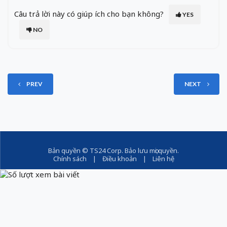
Câu trả lời này có giúp ích cho bạn không?
YES
NO
PREV
NEXT
Bản quyền ©
TS24 Corp
. Bảo lưu mọi quyền.
Chính sách
|
Điều khoản
|
Liên hệ