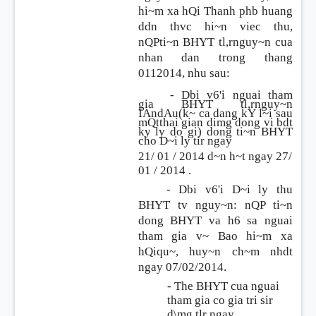
hi~m xa hQi Thanh phb huang
ddn thvc hi~n viec thu,
nQPti~n BHYT tl,rnguy~n cua
nhan dan trong thang
0112014,
nhu sau:
- Dbi v6'i nguai tham
gia BHYT tl,rnguy~n
IAndAu(k~ ca dang
kY
l~i sau
mQtthai gian dimg dong vi bdt
ky
ly do gi) dong ti~n BHYT
cho D~i ly tir ngay
21/
01 / 2014
d~n h~t ngay 27/
01 / 2014
.
- Dbi v6'i D~i ly thu
BHYT tv nguy~n: nQP ti~n
dong BHYT va h6 sa nguai
tham gia v~ Bao hi~m xa
hQiqu~, huy~n ch~m nhdt
ngay 07/02/2014.
- The BHYT cua nguai
tham gia co gia tri sir
d\mg tlr ngay