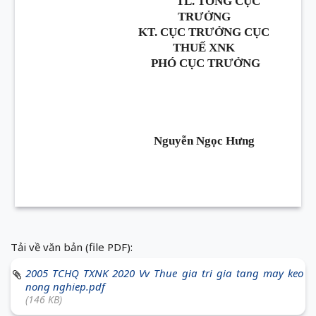
TL. TỔNG CỤC
TRƯỞNG
KT. CỤC TRƯỞNG CỤC
THUẾ XNK
PHÓ CỤC TRƯỞNG
Nguyễn Ngọc Hưng
Tải về văn bản (file PDF):
2005 TCHQ TXNK 2020 Vv Thue gia tri gia tang may keo
nong nghiep.pdf
(146 KB)