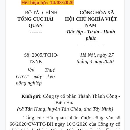
Hết hiệu lực: 14/08/2020
BỘ TÀI CHÍNH
CỘNG HÒA XÃ
TỔNG CỤC HẢI
HỘI CHỦ NGHĨA VIỆT
QUAN
NAM
-------
Độc lập - Tự do - Hạnh
phúc
---------------
Số: 2005/TCHQ-
Hà Nội, ngày 27
TXNK
tháng 3 năm 2020
V/v Thuế
GTGT máy kéo
nông nghiệp
Kính gửi:
Công ty cổ phần Thành Thành Công -
Biên Hòa
(xã Tân Hưng, huyện Tân Châu, tỉnh Tây Ninh)
Tổng cục Hải quan nhận được công văn số
66/2020/CV-TTC-BH ngày 10/3/2020 của Công ty cổ