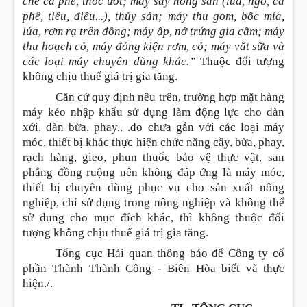
chế cà phê, thóc ướt; máy sấy nông sản (lúa, ngô, cà
phê, tiêu, điều...), thủy sản; máy thu gom, bốc mía,
lúa, rơm rạ trên đồng; máy ấp, nở trứng gia cầm; máy
thu hoạch cỏ, máy đóng kiện rơm, cỏ; máy vắt sữa và
các loại máy chuyên dùng khác.”
Thuộc đối tượng
không chịu thuế giá trị gia tăng.
Căn cứ quy định nêu trên, trường hợp mặt hàng
máy kéo nhập khẩu sử dụng làm động lực cho dàn
xới, dàn bừa, phay.. .do chưa gắn với các loại máy
móc, thiết bị khác thực hiện chức năng cầy, bừa, phay,
rạch hàng, gieo, phun thuốc bảo vệ thực vật, san
phẳng đồng ruộng nên không đáp ứng là máy móc,
thiết bị chuyên dùng phục vụ cho sản xuất nông
nghiệp, chỉ sử dụng trong nông nghiệp và không thể
sử dụng cho mục đích khác, thì không thuộc đối
tượng không chịu thuế giá trị gia tăng.
Tổng cục Hải quan thông báo để Công ty cổ
phần Thành Thành Công - Biên Hòa biết và thực
hiện./.