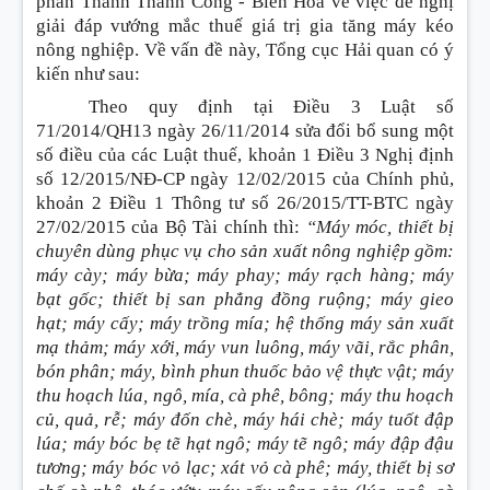
phần Thành Thành Công - Biên Hòa về việc đề nghị
giải đáp vướng mắc thuế giá trị gia tăng máy kéo
nông nghiệp. Về vấn đề này, Tổng cục Hải quan có ý
kiến như sau:
Theo quy định tại Điều 3 Luật số
71/2014/QH13 ngày 26/11/2014 sửa đổi bổ sung một
số điều của các Luật thuế, khoản 1 Điều 3 Nghị định
số 12/2015/NĐ-CP ngày 12/02/2015 của Chính phủ,
khoản 2 Điều 1 Thông tư số 26/2015/TT-BTC ngày
27/02/2015 của Bộ Tài chính thì:
“Máy móc, thiết bị
chuyên dùng phục vụ cho sản xuất nông nghiệp gồm:
máy cày; máy bừa; máy phay; máy rạch hàng; máy
bạt gốc; thiết bị san phẳng đồng ruộng; máy gieo
hạt; máy cấy; máy trồng mía; hệ thống máy sản xuất
mạ thảm; máy xới, máy vun luông, máy vãi, rắc phân,
bón phân; máy, bình phun thuốc bảo vệ thực vật; máy
thu hoạch lúa, ngô, mía, cà phê, bông; máy thu hoạch
củ, quả, rễ; máy đốn chè, máy hái chè; máy tuốt đập
lúa; máy bóc bẹ tẽ hạt ngô; máy tẽ ngô; máy đập đậu
tương; máy bóc vỏ lạc; xát vỏ cà phê; máy, thiết bị sơ