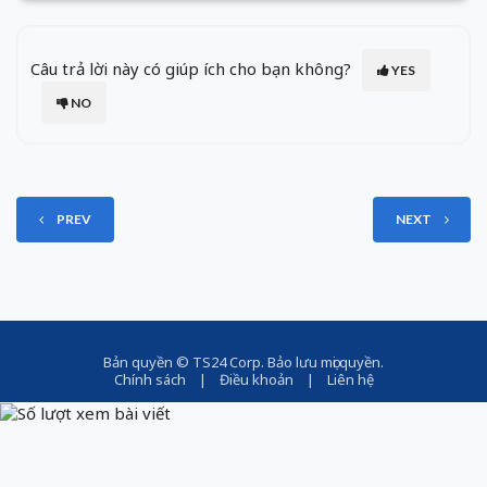
Câu trả lời này có giúp ích cho bạn không?
YES
NO
PREV
NEXT
Bản quyền ©
TS24 Corp
. Bảo lưu mọi quyền.
Chính sách
|
Điều khoản
|
Liên hệ