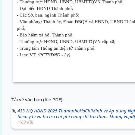
- Thường trực HĐND, UBND, UBMTTQVN Thành phố;
- Đại biểu HĐND Thành phố;
- Các Sở, ban, ngành Thành phố;
- Văn phòng: Thành ủy, Đoàn ĐBQH và HĐND, UBND Thàn
phố;
- Bảo hiểm xã hội Thành phố;
- Thường trực HĐND, UBND, UBMTTQVN cấp xã;
- Trung tâm Thông tin điện tử Thành phố;
- Lưu: VT,
(PCTHĐND - Ly)
.
Tải về văn bản (file PDF):
433 NQ HDND 2025 ThanhphoHoChiMinh Vv Ap dung Nghi 
hiem y te va ho tro chi phi cung chi tra thuoc khang vi.pd
(183 KB)