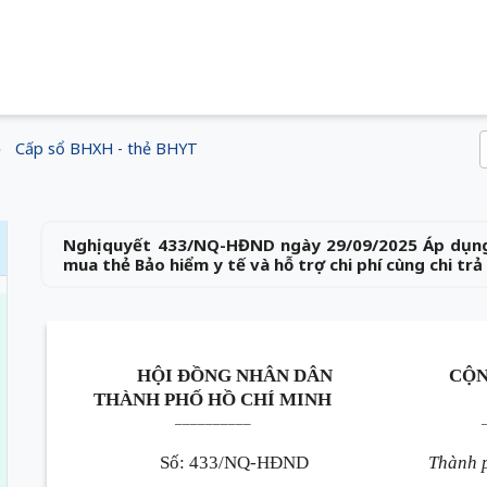
Cấp sổ BHXH - thẻ BHYT
Nghị quyết 433/NQ-HĐND ngày 29/09/2025 Áp dụng
mua thẻ Bảo hiểm y tế và hỗ trợ chi phí cùng chi trả
HỘI ĐỒNG NHÂN DÂN
CỘN
THÀNH PHỐ HỒ CHÍ MINH
__________
Số: 433/NQ-HĐND
Thành 