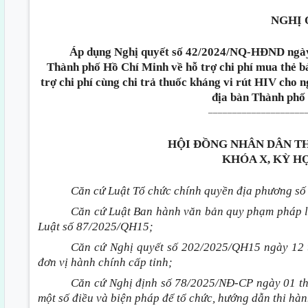
NGHỊ 
Áp dụng Nghị quyết số 42/2024/NQ-HĐND ngày
Thành phố Hồ Chí Minh về hỗ trợ chi phí mua thẻ 
trợ chi phí cùng chi trả thuốc kháng vi rút HIV cho
địa bàn Thành phố
____________________
HỘI ĐỒNG NHÂN DÂN T
KHÓA X, KỲ H
Căn cứ Luật Tổ chức chính quyền địa phương s
Căn cứ Luật Ban hành văn bản quy phạm pháp l
Luật số 87/2025/QH15;
Căn cứ Nghị quyết số 202/2025/QH15 ngày 12 
đơn vị hành chính cấp tỉnh;
Căn cứ Nghị định số 78/2025/NĐ-CP ngày 01 th
một số điều và biện pháp để tổ chức, hướng dẫn thi h