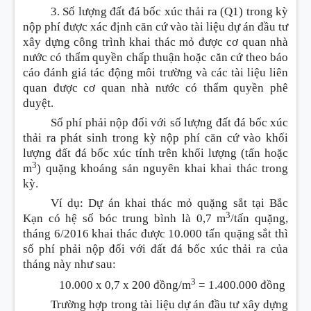
3. Số lượng
đ
ất đá bốc xúc thải ra (Q
1
) trong kỳ
nộp phí được xác định căn cứ vào tài liệu dự án đầu tư
xây dựng công trình khai thác mỏ được cơ quan nhà
nước có thẩm quyền chấp thuận hoặc căn cứ theo báo
cáo đánh giá tác động môi trường và các tài liệu liên
quan được cơ quan nhà nước có thẩm quyền phê
duyệt.
Số phí phải nộp đối với số lượng đất đá bốc xúc
thải ra phát sinh trong kỳ nộp phí căn cứ vào khối
lượng đất đá bốc xúc tính trên khối lượng (tấn hoặc
3
m
) quặng k
hoán
g sản nguyên khai khai thác trong
kỳ.
Ví dụ: Dự án khai thác mỏ quặng sắt tại Bắc
3
Kạn có hệ số bóc trung bình là 0,7
m
/
tấn quặng,
tháng 6/2016 khai thác được 10.000 tấn quặng sắt thì
số phí phải nộp đối với đất đá bốc xúc thải ra của
tháng này như sau:
3
10.000
x
0,7
x
200 đồng/m
= 1.400.000 đồng
Trường hợp trong tài liệu dự án đầu tư xây dựng