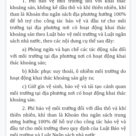
1. Phí bảo vệ môi trường đối với khai thác
k
hoán
g sản, không kể dầu thô và khí thiên nhiên, khí
than là Khoản thu ngân sách địa phương hưởng 100%
để
hỗ trợ
cho công tác bảo vệ và đầu tư cho môi
trường tại địa phương nơi có hoạt động khai thác
k
hoán
g sản theo Luật bảo vệ môi trường và Luật ngân
sách nhà nước, theo các nội dung
cụ thể
sau đây:
a) Phòng ngừa và hạn chế các tác động xấu đối
với môi trường tại địa phương nơi có hoạt động khai
thác k
hoán
g sản;
b) Khắc phục suy
thoái
, ô nhiễm môi trường do
hoạt động khai thác k
hoán
g sản gây ra;
c) Giữ gìn vệ sinh, bảo vệ và tái tạo cảnh quan
môi trường tại địa phương nơi có hoạt động khai thác
k
hoán
g sản.
2. Phí bảo vệ môi trường đối với dầu thô và khí
thiên nhiên, khí than là Khoản thu ngân sách trung
ương hưởng 100% để hỗ trợ cho công tác bảo vệ và
đầu tư
cho môi trường theo quy định của Luật Bảo vệ
môi trường và Luật Ngân sách nhà nước.