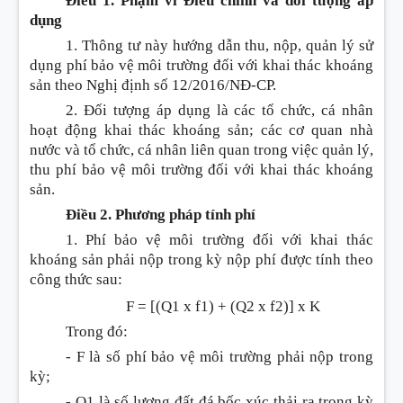
Điều 1. Phạm vi Điều chỉnh và đối tượng áp
dụng
1. Thông tư này hướng dẫn thu, nộp, quản lý sử
dụng phí bảo vệ môi trường đối với khai thác k
hoán
g
sản theo
Nghị định số
12/2016/NĐ-CP.
2. Đối tượng áp dụng là các tổ chức, cá nhân
hoạt động khai thác k
hoán
g sản; các cơ quan nhà
nước và tổ chức, cá nhân liên quan trong việc quản lý,
thu phí bảo vệ môi trường đối với khai thác k
hoán
g
sản.
Điều 2. Phương pháp tính phí
1. Phí bảo vệ môi trường đối với khai thác
k
hoán
g sản phải nộp trong kỳ nộp phí được tính theo
công thức sau:
F = [(Q1 x f
1
) + (Q2 x f2)] x K
Trong đó:
- F là số phí bảo vệ môi trường phải nộp trong
kỳ;
- Q1 là số lượng đất đá bốc xúc thải ra trong kỳ