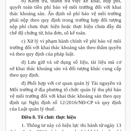
b) Kiểm tra, thanh tra việc kê khai, nộp phí,
quyết toán ti
ề
n phí bảo vệ môi trường đối
với
khai
thác k
hoán
g sản.
Ấ
n định số phí bảo vệ môi trường
phải nộp theo quy định trong
trường hợp
đối tượng
nộp phí chưa
t
hực hiện hoặc thực hiện chưa đầy đủ
chế độ chứng từ,
hóa
đơn, s
ổ
k
ế
toán.
c) Xử lý vi phạm hành chính về phí bảo vệ môi
trường đối với khai thác k
hoán
g sản theo th
ẩ
m quyền
và theo quy định của pháp luật.
d) Lưu giữ và sử dụng số liệu, tài liệu mà cơ
s
ở
khai thác k
hoán
g sản và đối tượng khác cung cấp
theo quy định.
đ)
Phối hợp
với
cơ
quan quản lý Tài nguyên và
Môi trường
ở
địa phương tổ chức quản lý thu phí bảo
vệ môi trường đối với khai thác k
hoán
g sản theo quy
định tại Nghị định số 12/2016/NĐ-CP và quy định
của Luật quản lý thuế.
Điều 8. Tổ chức thực hiện
1. Thông tư này có hiệu lực thi hành từ ngày 13