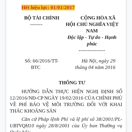
Hết hiệu lực: 01/01/2017
B
Ộ
TÀI CHÍNH
CỘNG HÒA XÃ
-------
HỘI CHỦ NGHĨA VIỆT
NAM
Độc lập - Tự do - Hạnh
phúc
---------------
Số: 66/2016/TT-
Hà Nội, ngày 29
BTC
tháng
0
4 năm 2016
THÔNG TƯ
HƯỚNG DẪN THỰC HIỆN NGHỊ ĐỊNH SỐ
12/2016/NĐ-CP NGÀY 19/02/2016 CỦA CHÍNH PHỦ
VỀ PHÍ BẢO VỆ MÔI TRƯỜNG ĐỐI VỚI KHAI
THÁC KHOÁNG SẢN
Căn cứ Pháp lệnh
Phí
và lệ phí s
ố
38/2001/PL-
UBTVQH
1
0 ngày 28/8/2001 của
Ủy ban
Thường vụ