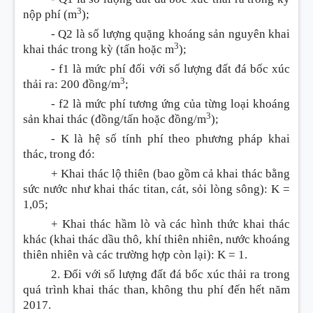
3
nộp phí (m
);
- Q2 là số lượng quặng k
hoán
g sản nguyên khai
3
khai thác trong kỳ (tấn hoặc m
);
- f
1
là mức phí đối với số lượng đất đá bốc xúc
3
thải ra: 200 đồng/m
;
- f2 là mức phí tương ứng của từng loại k
hoán
g
3
sản khai thác (đồng/tấn hoặc đồng/m
);
- K là hệ số tính phí theo phương pháp khai
thác, trong đó:
+ Khai thác lộ thiên (bao gồm cả khai thác bằng
sức nước như khai thác titan, cát, sỏi lòng sông): K =
1,05;
+ Khai thác hầm lò và các hình thức khai thác
khác (khai thác dầu thô, khí thiên nhiên, nước k
hoán
g
thiên nhiên và các trường hợp còn lại): K = 1.
2. Đối với số lượng đất đá bốc xúc thải ra trong
quá trình khai thác than, không thu phí đến hết năm
2017.