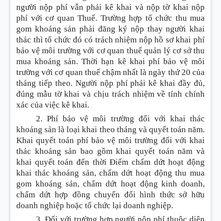
người nộp phí vẫn phải kê khai và nộp tờ khai nộp
phí với cơ quan Thuế. Trường hợp tổ chức thu mua
gom k
hoán
g sản phải đăng ký nộp thay người khai
thác thì tổ chức đó có trách nhiệm nộp hồ sơ khai phí
bảo vệ môi trường với cơ quan thuế quản lý cơ sở thu
mua k
hoán
g sản. Thời hạn kê khai phí bảo vệ môi
trường với cơ quan thuế chậm nhất là ngày thứ 20 của
tháng tiếp theo. Người nộp phí phải kê khai đầy đủ,
đúng mẫu tờ khai và chịu trách nhiệm về tính chính
xác của việc kê khai.
2. Phí bảo vệ môi trường đối với khai thác
k
hoán
g sản là loại khai theo tháng và quyết toán năm.
Khai quyết toán phí bảo vệ môi trường đối với khai
thác k
hoán
g sản bao gồm khai quyết toán năm và
khai quyết toán đến thời
Điểm
chấm dứt hoạt động
khai thác k
hoán
g sản, chấm dứt hoạt động thu mua
gom k
hoán
g sản, chấm dứt hoạt động kinh doanh,
chấm dứt hợp đồng chuyển đ
ổ
i hình thức sở hữu
doanh nghiệp hoặc tổ chức lại doanh nghiệp.
3. Đối với trường hợp người nộp phí thuộc diện