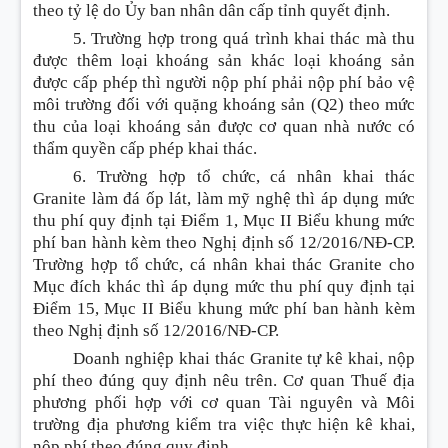
theo tỷ lệ do
Ủy ban
nhân dân cấp tỉnh quyết định.
5. Trường hợp trong quá trình khai thác mà thu
được thêm loại k
hoán
g sản khác loại k
hoán
g sản
được cấp phép thì người nộp phí phải nộp phí bảo vệ
môi trường đối với quặng k
hoán
g sản (Q2) theo mức
thu của loại k
hoán
g sản được cơ quan nhà nước có
thẩm quyền cấp phép khai thác.
6. Trường hợp tổ chức, cá nhân khai thác
Granite làm đá ốp lát, làm m
ỹ
nghệ thì áp dụng mức
thu phí quy định tại Điểm 1, Mục II Biểu khung mức
phí ban hành kèm theo Nghị định số 12/2016/NĐ-CP.
Trường hợp tổ chức, cá nhân khai thác Granite cho
Mục đích khác thì áp dụng mức thu phí quy định tại
Điểm 15, Mục II Biểu khung mức phí ban hành kèm
theo Nghị định số 12/2016/NĐ-CP.
Doanh nghiệp khai thác Granite tự kê khai, nộp
phí theo đúng quy định nêu trên. Cơ quan Thuế địa
phương phối hợp với cơ quan Tài nguyên và Môi
trường địa phương kiểm tra việc thực hiện kê khai,
nộp phí theo đúng quy định.