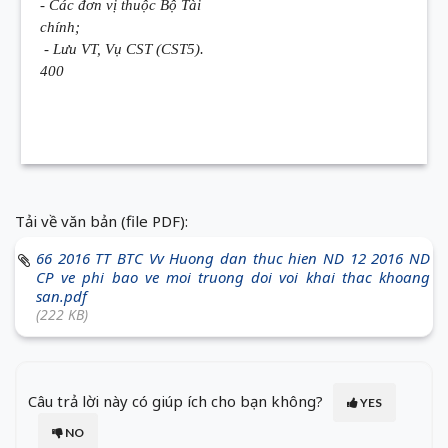
- Các đơn vị thuộc Bộ Tài
chính;
- Lưu VT, Vụ CST (CST5).
400
Tải về văn bản (file PDF):
66 2016 TT BTC Vv Huong dan thuc hien ND 12 2016 ND
CP ve phi bao ve moi truong doi voi khai thac khoang
san.pdf
(222 KB)
Câu trả lời này có giúp ích cho bạn không?
YES
NO