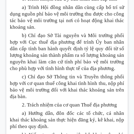
a) Trình Hội đồng nhân dân cùng cấp bố trí sử
dụng nguồn phí bảo vệ môi trường thu được cho công
tác bảo vệ môi trường tại nơi có hoạt động khai thác
k
hoán
g sản.
b) Chỉ đạo Sở Tài nguyên và Môi trường
phối
hợp
với Cục thuế địa phương đ
ể
trình
Ủy ban
nhân
dân cấp tỉnh ban hành quyết định tỷ lệ quy đổi từ số
lư
ợn
g k
hoán
g sản thành phẩm ra số lượng k
hoán
g sản
nguyên khai làm căn cứ tính phí bảo vệ môi trường
cho
phù hợp
với tình hình thực tế của địa phương.
c) Chỉ đạo Sở Thông tin và Truyền thông phối
hợp với cơ quan thuế công khai tình hình thu, nộp phí
bảo vệ môi trường đối với khai thác k
hoán
g sản trên
địa bàn.
2. Trách nhiệm của cơ quan Thuế địa phư
ơng
a) Hướng dẫn, đôn đốc các
tổ chức
, cá nhân
khai thác k
hoán
g sản thực hiện đăng ký, kê khai, nộp
phí theo quy định.