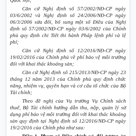
Quốc hộ
i
;
Căn cứ Nghị định số 57/2002/NĐ-CP ngày
03/6/2002 và Nghị định số 24/2006/NĐ-CP ngày
06/3/2006 sửa đổi,
bổ sung
một số Điều của Nghị
định số 57/2002/NĐ-CP ngày 03/6/2002 của
Chính
phủ
quy định
chi Tiết
thi hành Pháp lệnh phí và lệ
phí
;
Căn cứ
Nghị định số
12/2016/NĐ-CP ngày
19/02/2016 của Chính phủ về
phí
bảo vệ môi trường
đối với
khai thác kho
á
ng sản;
Căn cứ
Nghị định số
215/2013/NĐ-CP ngày 23
tháng 12 năm 2013 của Chính phủ quy định chức
năng, nhiệm vụ, quy
ề
n hạn và cơ cấu
tổ chức
của Bộ
Tài chính;
Theo đề nghị của Vụ trưởng Vụ Ch
í
nh sách
thuế, Bộ
Tài chính
hướng dẫn thu, nộp, quản l
ý
sử
dụng phí bảo vệ môi trường
đối với
khai thác k
hoán
g
sản quy định tại
Nghị định số
12/2016/NĐ-CP ngày
19/2/2016 của
Chính phủ
như sau: