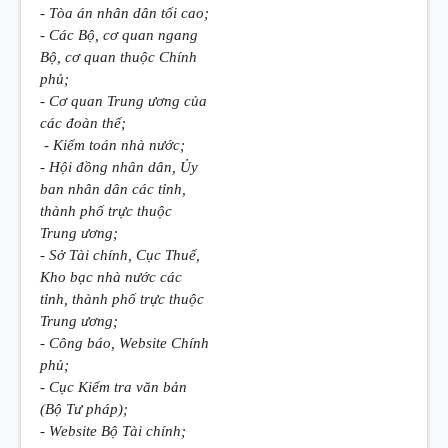
- Tòa án nhân dân tối cao;
- Các Bộ, cơ quan ngang
Bộ, cơ quan thuộc Chính
phủ;
- Cơ quan Trung ương
của
các đoàn thể;
- Kiểm toán nh
à
n
ướ
c;
- Hội đồng nhân dân,
Ủy
ban
nhân dân các tỉnh,
thành ph
ố
trực thuộc
Trung ương;
- Sở Tài chính, Cục Thuế,
Kho bạc nhà nước các
tỉnh, thành phố trực thuộc
Trung ương;
- Công báo, Website Chính
phủ;
- Cục Kiểm tra văn bản
(Bộ Tư pháp);
- Website Bộ Tài chính;