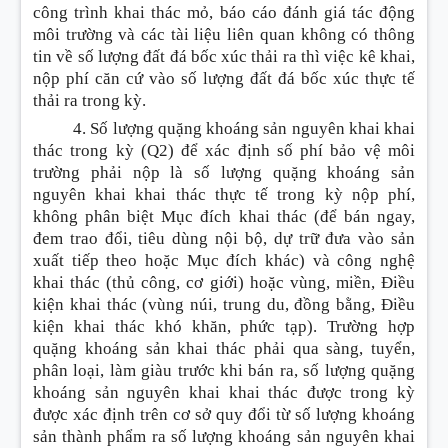
công trình khai thác mỏ, báo cáo đánh giá tác động
môi trường và các tài liệu liên quan không có thông
tin về số lượng đất đá bốc xúc thải ra thì việc kê khai,
nộp phí căn cứ vào số lượng đất đá bốc xúc thực tế
thải ra trong kỳ.
4. Số lượng quặng k
hoán
g sản nguyên khai khai
thác trong kỳ (Q2) đ
ể
xác định số phí bảo vệ môi
trường phải nộp là số lượng quặng k
hoán
g sản
nguyên khai khai thác thực tế trong kỳ nộp phí,
không phân biệt Mục đích khai thác (để bán ngay,
đem trao đổi, tiêu dùng nội bộ, dự trữ đưa vào sản
xuất tiếp theo hoặc Mục đích khác) và công nghệ
khai thác (thủ công, cơ giới) hoặc vùng, miền, Điều
kiện khai thác (vùng núi, trung du, đồng bằng, Điều
kiện khai thác khó khăn, phức tạp). Trường hợp
quặng k
hoán
g sản khai thác phải qua sàng, tuyển,
phân loại, làm giàu trước khi bán ra, số lượng quặng
k
hoán
g sản nguyên khai khai thác được trong kỳ
được xác định trên cơ sở quy đổi từ số lượng k
hoán
g
sản thành phẩm ra số lượng k
hoán
g sản nguyên khai