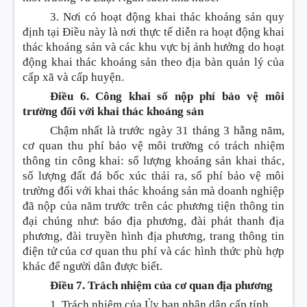
3. Nơi có hoạt động khai thác k
hoán
g sản quy
định tại Điều
n
ày là nơi thực tế diễn ra hoạt động khai
thác k
hoán
g sản và các khu vực bị ảnh hưởng do hoạt
động khai thác k
hoán
g sản theo địa bàn quản lý của
cấp xã và cấp huyện.
Điều 6. Công khai số nộp phí bảo vệ môi
trường đối với khai thác khoáng sản
Chậm nhất là trước ngày 31 tháng 3 hằng năm,
cơ quan thu phí bảo vệ môi trường có trách nhiệm
thông tin công khai: số lượng k
hoán
g sản khai thác,
số lượng đất đá bốc xúc thải ra, số phí bảo vệ môi
trường đối với khai thác k
hoán
g sản mà doanh nghiệp
đã nộp của năm trước trên các phương tiện thông tin
đại chúng như: báo địa phương, đài phát thanh địa
phương, đài truyền hình địa phương, trang thông tin
điện tử của cơ quan thu phí và các hình thức phù hợp
khác đ
ể
người dân được bi
ế
t.
Điều 7. Trách nhiệm của cơ quan địa phương
1. Trách nhiệm của
Ủy ban
nhân dân cấp tỉnh