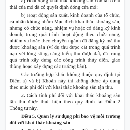
a) Hoạt động khai thác k
hoán
g sản còn lại ở bãi
thải của mỏ đã có quyết định đóng cửa mỏ;
b) Hoạt động sản xuất, kinh doanh của tổ chức,
cá nhân không nh
ằ
m Mục đích khai thác k
hoán
g sản,
nhưng có chức năng, nhiệm vụ hoặc có đăng ký kinh
doanh, trong quá trình hoạt động theo chức năng,
nhiệm vụ hoặc theo chuyên ngành đã đăng ký mà thu
được k
hoán
g sản (ví dụ thu được cát trong quá trình
nạo vét lòng sông, cảng biển; thu được đất, đá trong
quá trình xây dựng các công trình th
ủy
điện, giao
thông hoặc xây dựng các trường bắn).
Các trường hợp khác không thuộc quy định tại
Điểm a) và b) Khoản này thì không được áp dụng
theo mức phí đối với khai thác k
hoán
g sản tận thu.
2. Cách tính phí đối với khai thác k
hoán
g sản
tận thu được thực hiện theo quy định tại Điều 2
Thông tư này.
Điều 5. Quản lý sử dụng phí bảo vệ môi trường
đối với khai thác khoáng sản