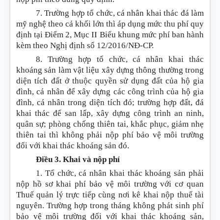
7. Trường hợp tổ chức, cá nhân khai thác đá làm
mỹ nghệ theo cả khối lớn thì áp dụng mức thu phí quy
định tại Điểm 2, Mục II Biểu khung mức phí ban hành
kèm theo Nghị định số 12/2016/NĐ-CP.
8. Trường hợp
tổ chức
, cá nhân khai thác
k
hoán
g sản làm vật liệu xây dựng thông thường trong
diện tích đất ở thuộc quyền sử dụng đất của hộ gia
đình, cá nhân để xây dựng các công trình của hộ gia
đình, cá nhân trong diện tích đó; trường hợp đất, đá
khai thác để san lấp, xây dựng công trình an ninh,
quân sự; phòng chống thiên tai, khắc phục, giảm nhẹ
thiên tai thì không phải nộp phí bảo vệ môi trường
đối với khai thác k
hoán
g sản đó.
Điều 3. Khai và nộp phí
1. Tổ chức, cá nhân khai thác k
hoán
g sản phải
nộp hồ sơ khai phí bảo vệ môi trường với cơ quan
Thuế quản lý trực tiếp cùng nơi kê khai nộp thuế tài
nguyên. Trường hợp trong tháng không phát sinh phí
bảo vệ môi trường đối với khai thác k
hoán
g sản,