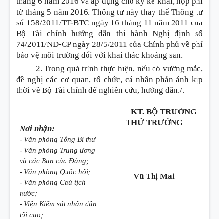
tháng 6 năm 2016 v
à
áp dụng cho kỳ kê khai, nộp phí
từ tháng 5 năm 2016. Thông tư n
à
y thay thế Thông tư
số 158/2011/TT-BT
C
ng
à
y 16 tháng
11
năm 201
1
của
Bộ Tài chính hướng dẫn thi hành Nghị định số
74/2011/NĐ-CP ngày 28/5/2011 của Chính phủ về phí
bảo vệ môi trường đối
với
khai thác k
hoán
g sản.
2. Trong quá trình thực hiện, nếu có v
ướ
ng mắc,
đề nghị các
cơ
quan,
tổ chức
, cá nhân phản ánh kịp
thời về B
ộ
Tài chính để nghiên cứu, hướn
g
dẫn./.
KT. BỘ TRƯỞNG
THỨ TRƯỞNG
Nơi nhận:
- Văn phòng Tổng Bí thư
- Văn phòng Trung ương
và các Ban của Đảng;
- Văn phòng Quốc hội;
Vũ Thị Mai
-
Văn
phòng Chủ tịch
nước;
- Viện Kiểm sát nhân dân
tối cao;