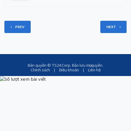
PREV
NEXT
Bản quyền ©
TS24 Corp
. Bảo lưu mọi quyền.
Chính sách
|
Điều khoản
|
Liên hệ