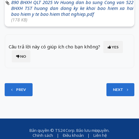
890 BHXH QLT 2025 Vv Huong dan bo sung Cong van 522
BHXH TST huong dan dang ky ke khai bao hiem xa hoi
bao hiem y te bao hiem that nghiep.pdf
(178 KB)
Câu trả lời này có giúp ích cho bạn không?
YES
NO
PREV
NEXT
Bản quyền ©
TS24 Corp
. Bảo lưu mọi quyền.
Chính sách
|
Điều khoản
|
Liên hệ