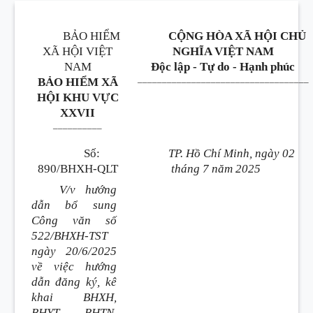
BẢO HIỂM
CỘNG HÒA XÃ HỘI CHỦ
XÃ HỘI VIỆT
NGHĨA VIỆT NAM
NAM
Độc lập - Tự do - Hạnh phúc
___________________________________
BẢO HIỂM XÃ
HỘI KHU VỰC
XXVII
__________
Số:
TP. Hồ Chí Minh, ngày 02
890/BHXH-QLT
tháng 7 năm 2025
V/v hướng
dẫn bổ sung
Công văn số
522/BHXH-TST
ngày 20/6/2025
về việc hướng
dẫn đăng ký, kê
khai BHXH,
BHYT, BHTN,