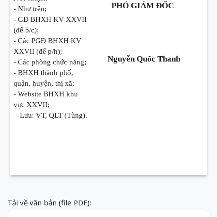
PHÓ GIÁM ĐỐC
- Như trên;
- GĐ BHXH KV XXVII
(để b/c);
- Các PGĐ BHXH KV
XXVII (để p/h);
Nguyễn Quốc Thanh
- Các phòng chức năng;
- BHXH thành phố,
quận, huyện, thị xã;
- Website BHXH khu
vực XXVII;
- Lưu: VT, QLT (Tùng).
Tải về văn bản (file PDF):