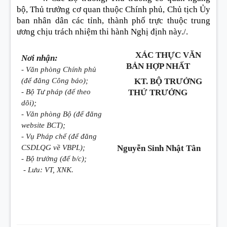
bộ, Thủ trưởng cơ quan thuộc Chính phủ, Chủ tịch Ủy
ban nhân dân các tỉnh, thành phố trực thuộc trung
ương chịu trách nhiệm thi hành Nghị định này./.
XÁC THỰC VĂN
Nơi nhận:
BẢN HỢP NHẤT
- Văn phòng Chính phủ
(để đăng Công báo);
KT. BỘ TRƯỞNG
- Bộ Tư pháp (để theo
THỨ TRƯỞNG
dõi);
- Văn phòng Bộ (đế đăng
website BCT);
- Vụ Pháp chế (để đăng
CSDLQG về VBPL);
Nguyễn Sinh Nhật Tân
- Bộ trưởng (để b/c);
- Lưu: VT, XNK.