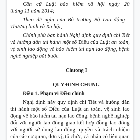
Căn cứ Luật bảo hiểm xã hội ngày 20
tháng
11
năm 2014;
Theo đề nghị của Bộ trưởng Bộ Lao động -
Thương b
i
nh và Xã hội,
Chính phủ
ban hành Nghị định quy định
chi Tiết
và hướng d
ẫ
n thi hành một s
ố
Điều
của Luật an toàn,
vệ sinh
l
ao động về bảo hiểm tai nạn
l
ao động,
bệ
nh
nghề nghiệp bắt buộc.
Chương I
QUY ĐỊNH CHUNG
Điều 1. Phạm vi Điều chỉnh
Nghị định này quy định chi Tiết và hướng dẫn
thi hành một số
Điều
của Luật an toàn, vệ sinh lao
động về bảo hiểm tai nạn lao động, bệnh nghề nghiệp
đối với người lao động giao kết hợp đồng lao động
với người sử dụng lao động; quyền và trách nhiệm
của các cơ quan, đơn vị, tổ chức, cá nhân có liên quan