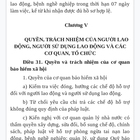
lao động, bệnh nghề nghiệp trong th
ờ
i hạn 07 ngày
làm việc, kể từ khi nhận được đủ hồ sơ hợp lệ.
Chương V
QUYỀN, TRÁCH NHIỆM CỦA NGƯỜI LAO
ĐỘNG, NGƯỜI SỬ DỤNG LAO ĐỘNG VÀ CÁC
CƠ QUAN, TỔ CHỨC
Điều 31. Quyền và trách nhiệm của cơ quan
bảo hiểm xã hội
1. Quyền của cơ quan bảo hiểm xã hội
a) Kiểm tra việc đóng, hưởng các chế độ hỗ trợ
đối với người lao động và người sử dụng lao động.
b) Từ chối yêu cầu chi trả các chế độ hỗ trợ
không đúng quy định của pháp luật.
c) Kiến nghị với cơ quan quản lý nhà nước có
thẩm quyền xây dựng, sửa đổi, bổ sung chế độ, chính
sách, pháp luật về hỗ trợ phòng ngừa tai nạn lao
động, bệnh nghề nghiệp; quản lý, sử dụng Quỹ bảo