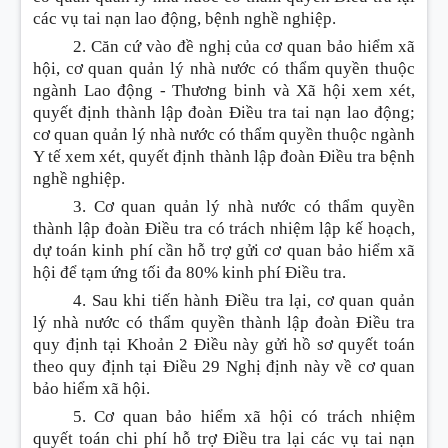
các vụ tai nạn lao động, bệnh nghề nghiệp.
2. Căn cứ vào đề nghị của cơ quan bảo hiểm xã
hội, cơ quan quản lý nhà nước có thẩm quyền thuộc
ngành Lao động - Thương binh và Xã hội xem xét,
quyết định thành lập đoàn
Điều
tra tai nạn lao động;
cơ quan quản lý nhà nước có thẩm quyền thuộc ngành
Y tế xem xét, quyết định thành lập đoàn
Điều
tra bệnh
nghề nghiệp.
3. Cơ quan quản lý nhà nước có thẩm quyền
thành lập đoàn
Điều
tra có trách nhiệm lập kế hoạch,
dự toán kinh phí c
ầ
n hỗ trợ gửi cơ quan bảo hiểm xã
hội để tạm ứng tối đa 80% kinh phí
Điều
tra.
4. Sau khi tiến hành
Điều tr
a lại, cơ quan quản
lý nhà nước có thẩm quyền thành lập đoàn
Điều
tra
quy định tại
Khoản
2
Điều
này gửi hồ sơ quyết toán
theo quy định tại
Điều
29 Nghị định này về cơ quan
bảo hiểm xã hội.
5. Cơ quan bảo hiểm xã hội có
tr
ách nhiệm
quyết toán chi phí hỗ trợ
Điều
tra lại các vụ tai nạn