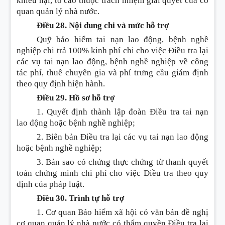
khiếu nại, tố cáo thuộc trách nhiệm giải quyết của cơ
quan quản lý nhà nước.
Điều 28. Nội dung chi và mức hỗ trợ
Quỹ bảo hiểm tai nạn lao động, bệnh nghề
nghiệp chi trả
1
00% kinh phí chi cho việc
Điều tr
a lại
các vụ tai nạn lao động, bệnh nghề nghiệp về công
tác phí, thuê chuyên gia và phí trưng cầu giám định
theo quy định hiện hành.
Điều 29. Hồ sơ hỗ trợ
1. Quyết định thành lập đoàn
Điều
tra t
a
i nạn
lao động hoặc bệnh nghề nghiệp;
2. Biên bản
Điều
tra lại các vụ tai nạn lao động
hoặc bệnh nghề nghiệp;
3. Bản sao có chứng thực chứng từ thanh quyết
toán chứng minh chi phí cho việc
Điều
tra theo quy
định của pháp luật.
Điều 30. Trình tự hỗ trợ
1. Cơ quan Bảo hiểm xã hội có văn bản đề nghị
cơ quan quản lý nhà nước có thẩm quyền
Điều
tra lại