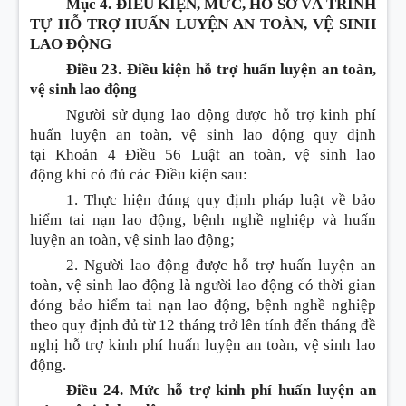
Mục 4. ĐIỀU KIỆN, MỨC, HỒ SƠ VÀ TRÌNH
TỰ HỖ TRỢ HUẤN LUYỆN AN TOÀN, VỆ SINH
LAO ĐỘNG
Điều 23. Điều kiện hỗ trợ huấn luyện an toàn,
vệ sinh lao động
Người sử dụng lao động được hỗ trợ kinh phí
huấn luyện an toàn, vệ sinh lao động quy định
tại
Khoản 4 Điều 56 Luật an toàn, vệ sinh lao
động
khi có đủ các
Điều
kiện sau:
1. Thực hiện đúng quy định pháp luật về bảo
hiểm tai nạn lao động, bệnh nghề nghiệp và huấn
luyện an toàn, vệ sinh lao động;
2. Người lao động được hỗ trợ huấn luyện an
toàn, vệ sinh lao động là người lao động có thời gian
đóng bảo hiểm tai nạn lao động, bệnh ngh
ề
nghiệp
theo quy định đủ từ 12 tháng trở lên tính đến tháng đề
nghị hỗ trợ kinh phí huấn luyện an toàn, vệ sinh lao
động.
Điều 24. Mức hỗ trợ kinh phí huấn luyện an