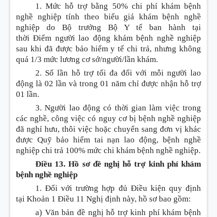
1. Mức hỗ trợ bằng 50% chi phí khám bệnh
nghề nghiệp tính theo biểu giá khám bệnh nghề
nghiệp do Bộ trưởng Bộ Y tế ban hành tại
thời
Điểm
người lao động khám bệnh nghề nghiệp
sau khi đã được bảo hiểm y tế chi trả, nhưng không
quá 1/3 mức lương cơ sở/người/lần khám.
2. Số lần hỗ trợ tối đa đối với mỗi người lao
động là 02 lần và trong 01 năm chỉ được nhận hỗ trợ
01 lần.
3. Người lao động có thời gian làm việc trong
các nghề, công việc có nguy cơ bị bệnh nghề nghiệp
đã nghỉ hưu, thôi việc hoặc chuyển sang đơn vị khác
được Quỹ bảo hiểm tai nạn lao động, bệnh nghề
nghiệp chi trả 100% mức chi khám bệnh nghề nghiệp.
Điều 13. Hồ sơ đề nghị hỗ trợ kinh phí khám
bệnh nghề nghiệp
1. Đối với trường hợp đủ
Điều
kiện quy định
tại
Khoản
1
Điều
11 Nghị định này, hồ sơ bao gồm:
a) Văn bản đề nghị hỗ trợ kinh phí khám bệnh