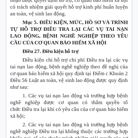
nhận được quyết định hỗ trợ, cơ quan bảo hi
ể
m xã hội
có trách nhiệm giải
quyết
hỗ trợ
kinh phí hu
ấ
n luyện
an toàn, vệ sinh lao động.
Mục 5. ĐIỀU KIỆN, MỨC, HỒ SƠ VÀ TRÌNH
TỰ HỖ TRỢ ĐIỀU TRA LẠI CÁC VỤ TAI NẠN
LAO ĐỘNG, BỆNH NGHỀ NGHIỆP THEO YÊU
CẦU CỦA CƠ QUAN BẢO HIỂM XÃ HỘI
Điều 27. Điều kiện hỗ trợ
Điều
kiện chi hỗ trợ chi phí
Điều
tra lại các vụ
tai nạn lao động, bệnh nghề nghiệp theo đề nghị của
cơ quan bảo hiểm xã hội quy định tại
Điểm c Khoản 2
Điều 56 Luật an toàn, vệ sinh lao động
được quy định
như sau:
1. Các vụ tai nạn lao động và
trường hợp
bệnh
nghề nghiệp được cơ quan có thẩm quyền tổ
chức
Điều
tra lại khi có yêu cầu của cơ quan bảo hiểm
xã hội;
2. Các vụ tai nạn lao động và
trường hợp
bệnh
nghề nghiệp
Điều
tra lại không thuộc các trường hợp