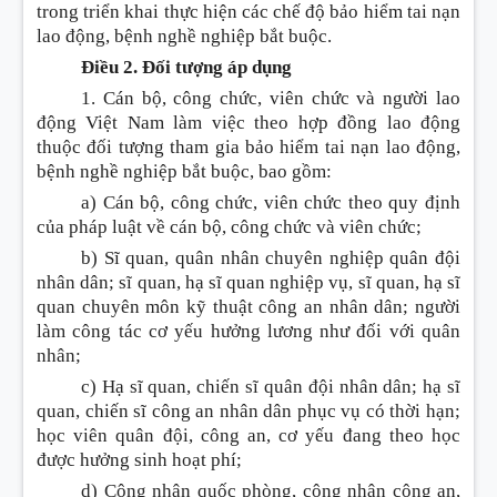
trong triển khai thực hiện các chế độ bảo hiểm tai nạn
lao động, bệnh nghề nghiệp bắt buộc.
Điều 2. Đối tượng áp dụng
1. Cán bộ, công chức, viên chức và người lao
động Việt Nam làm việc theo hợp đồng lao động
thuộc đối tượng tham gia bảo hiểm tai nạn lao động,
bệnh nghề nghiệp bắt buộc, bao gồm:
a) Cán bộ, công chức, viên chức theo quy định
của pháp luật về cán bộ, công chức và viên chức;
b) Sĩ quan, quân nhân chuyên nghiệp quân đội
nhân dân; sĩ quan, hạ sĩ quan nghiệp vụ, sĩ quan, hạ sĩ
quan chuyên môn kỹ thuật công an nhân dân; người
làm công tác cơ yếu hưởng
l
ương như đ
ố
i với quân
nhân;
c) Hạ sĩ quan, chiến sĩ quân đội nhân dân; hạ sĩ
quan, chiến sĩ công an nhân dân phục vụ có thời hạn;
học viên quân đội, công an, cơ yếu đang theo học
được hưởng sinh hoạt phí;
d) Công nhân quốc phòng, công nhân công an,