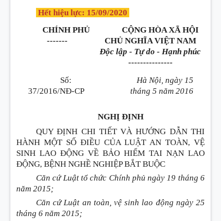
Hết hiệu lực: 15/09/2020
CHÍNH PHỦ
CỘNG HÒA XÃ HỘI
-------
CHỦ NGHĨA VIỆT NAM
Độc lập - Tự do - Hạnh phúc
---------------
Số:
Hà Nội, ngày 15
37/20
16
/NĐ-CP
tháng 5 năm 2016
NGHỊ ĐỊNH
QUY ĐỊNH CHI TIẾT VÀ HƯỚNG DẪN THI
HÀNH MỘT SỐ ĐIỀU CỦA LUẬT AN TOÀN, VỆ
SINH LAO ĐỘNG VỀ BẢO HIỂM TAI NẠN LAO
ĐỘNG, BỆNH NGHỀ NGHIỆP BẮT BUỘC
Căn cứ Luật tổ chức Chính phủ ngày 19 tháng 6
năm 2015;
Căn cứ Luật an toàn, vệ sinh lao động ngày 25
tháng 6 năm 2015;