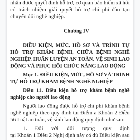
nhận được quyết định hỗ trợ, cơ quan bảo hiểm xã hội
có trách nhiệm giải quyết hỗ trợ chi phí đào tạo
chuyển đổi nghề nghiệp.
Chương IV
ĐIỀU KIỆN, MỨC, HỒ SƠ VÀ TRÌNH TỰ
HỖ TRỢ KHÁM BỆNH, CHỮA BỆNH NGHỀ
NGHIỆP, HUẤN LUYỆN AN TOÀN, VỆ SINH LAO
ĐỘNG VÀ PHỤC HỒI CHỨC NĂNG LAO ĐỘNG
Mục 1. ĐIỀU KIỆN, MỨC, HỒ SƠ VÀ TRÌNH
TỰ HỖ TRỢ KHÁM BỆNH NGHỀ NGHIỆP
Điều 11. Điều kiện hỗ trợ khám bệnh nghề
nghiệp cho người lao động
Người lao động được hỗ trợ chi phí khám bệnh
nghề nghiệp theo quy định tại
Điểm a Khoản 2 Điều
56 Luật an toàn, vệ sinh lao động
quy định như sau:
1. Đối với đối tượng quy định
tại
Khoản
1
Điều
2 Nghị định này có đủ
Điều
kiện sau