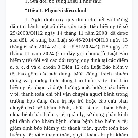
1. Sửa đổi, bổ sung
Điều 1 như sau:
“Điều 1. Phạm vi điều chỉnh
1. Nghị định này quy định chi tiết và hướng
dẫn thi hành một số điều của Luật Bảo hiểm y tế số
25/2008/QH12 ngày 14 tháng 11 năm 2008, đã được
sửa đổi, bổ sung bởi Luật số 46/2014/QH13 ngày 13
tháng 6 năm 2014 và Luật số 51/2024/QH15 ngày 27
tháng 11 năm 2024 (sau đây gọi chung là Luật Bảo
hiểm y tế) đối với các đối tượng quy định tại các điểm
a, b, c, d và đ khoản 3 Điều 12 của Luật Bảo hiểm y
tế, bao gồm các nội dung: Mức đóng, trách nhiệm
đóng và phương thức đóng bảo hiểm y tế; thẻ bảo
hiểm y tế; phạm vi được hưởng, mức hưởng bảo hiểm
y tế, thanh toán chi phí vận chuyển người bệnh trong
trường hợp đang điều trị nội trú hoặc cấp cứu phải
chuyển cơ sở khám bệnh, chữa bệnh; khám bệnh,
chữa bệnh bảo hiểm y tế; quản lý, sử dụng phần kinh
phí dành cho khám bệnh, chữa bệnh bảo hiểm y tế;
giám định bảo hiểm y tế; thanh toán, quyết toán bảo
hiểm y tế; việc thanh toán, quyết toán chi phí khám