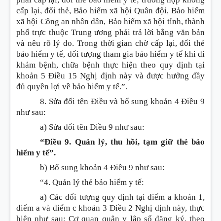
cấp lại, đổi thẻ, Bảo hiểm xã hội Quân đội, Bảo hiểm
xã hội Công an nhân dân, Bảo hiểm xã hội tỉnh, thành
phố trực thuộc Trung ương phải trả lời bằng văn bản
và nêu rõ lý do. Trong thời gian chờ cấp lại, đổi thẻ
bảo hiểm y tế, đối tượng tham gia bảo hiểm y tế khi đi
khám bệnh, chữa bệnh thực hiện theo quy định tại
khoản 5 Điều 15 Nghị định này và được hưởng đầy
đủ quyền lợi về bảo hiểm y tế.”.
8. Sửa đổi tên Điều và bổ sung khoản 4 Điều 9
như sau:
a) Sửa đổi tên
Điều 9 như sau:
“Điều 9. Quản lý, thu hồi, tạm giữ thẻ bảo
hiểm y tế”.
b) Bổ sung khoản 4
Điều 9 như sau:
“4. Quản lý thẻ bảo hiểm y tế:
a) Các đối tượng quy định tại điểm a khoản 1,
điểm a và điểm c khoản 3 Điều 2 Nghị định này, thực
hiện như sau: Cơ quan quân y lập sổ đăng ký, theo