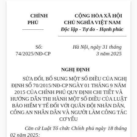
CHÍNH
CỘNG HÒA XÃ HỘI
PHỦ
CHỦ NGHĨA VIỆT NAM
__________
Độc lập - Tự do - Hạnh phúc
________________________________
Số:
Hà Nội, ngày 31 tháng
74/2025/NĐ-CP
3 năm 2025
NGHỊ ĐỊNH
SỬA ĐỔI, BỔ SUNG MỘT SỐ ĐIỀU CỦA NGHỊ
ĐỊNH SỐ 70/2015/NĐ-CP NGÀY 01 THÁNG 9 NĂM
2015 CỦA CHÍNH PHỦ QUY ĐỊNH CHI TIẾT VÀ
HƯỚNG DẪN THI HÀNH MỘT SỐ ĐIỀU CỦA LUẬT
BẢO HIỂM Y TẾ ĐỐI VỚI QUÂN ĐỘI NHÂN DÂN,
CÔNG AN NHÂN DÂN VÀ NGƯỜI LÀM CÔNG TÁC
CƠ YẾU
Căn cứ Luật Tổ chức Chính phủ ngày 18 tháng
02 năm 2025;