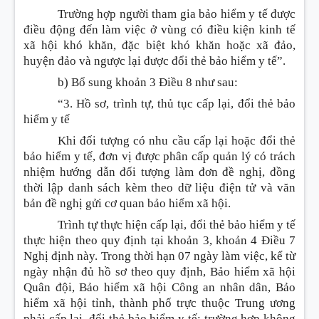
Trường hợp người tham gia bảo hiểm y tế được
điều động đến làm việc ở vùng có điều kiện kinh tế
xã hội khó khăn, đặc biệt khó khăn hoặc xã đảo,
huyện đảo và ngược lại được đổi thẻ bảo hiểm y tế”.
b) Bổ sung khoản 3
Điều 8 như sau:
“3. Hồ sơ, trình tự, thủ tục cấp lại, đổi thẻ bảo
hiểm y tế
Khi đối tượng có nhu cầu cấp lại hoặc đổi thẻ
bảo hiểm y tế, đơn vị được phân cấp quản lý có trách
nhiệm hướng dẫn đối tượng làm đơn đề nghị, đồng
thời lập danh sách kèm theo dữ liệu điện tử và văn
bản đề nghị gửi cơ quan bảo hiểm xã hội.
Trình tự thực hiện cấp lại, đổi thẻ bảo hiểm y tế
thực hiện theo quy định tại khoản 3, khoản 4 Điều 7
Nghị định này. Trong thời hạn 07 ngày làm việc, kể từ
ngày nhận đủ hồ sơ theo quy định, Bảo hiểm xã hội
Quân đội, Bảo hiểm xã hội Công an nhân dân, Bảo
hiểm xã hội tỉnh, thành phố trực thuộc Trung ương
phải cấp lại, đổi thẻ bảo hiểm y tế; trường hợp không