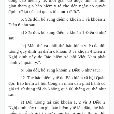
đóng bảo hiểm y tế; thời gian đó được tính là thời
gian tham gia bảo hiểm y tế cho đến ngày có quyết
định trở lại của cơ quan, tổ chức cử đi.”.
5. Sửa đổi, bổ sung điểm c khoản 1 và khoản 2
Điều 6 như sau:
a) Sửa đổi, bổ sung
điểm c khoản 1 Điều 6 như
sau:
“c) Mẫu thẻ và phôi thẻ bảo hiểm y tế của đối
tượng quy định tại điểm c khoản 3 và khoản 4 Điều 2
Nghị định này do Bảo hiểm xã hội Việt Nam phát
hành và quản lý.”.
b) Sửa đổi, bổ sung
khoản 2 Điều 6 như sau:
“2. Thẻ bảo hiểm y tế do Bảo hiểm xã hội Quân
đội; Bảo hiểm xã hội Công an nhân dân phát hành có
giá trị sử dụng tối đa không quá 60 tháng cụ thể như
sau:
a) Đối tượng tại các khoản 1, 2 và 3 Điều 2
Nghị định này tham gia bảo hiểm y tế lần đầu, thẻ bảo
hiểm y tế có giá trị sử dụng kể từ ngày thuộc đối