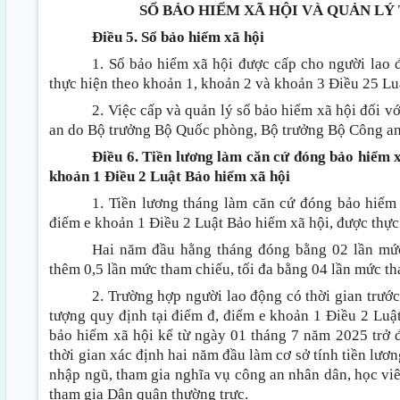
SỔ BẢO HIỂM XÃ HỘI VÀ QUẢN LÝ
Điều 5. Sổ bảo hiểm xã hội
1. Sổ bảo hiểm xã hội được cấp cho người lao
thực hiện theo khoản 1, khoản 2 và khoản 3 Điều 25 Lu
2. Việc cấp và quản lý sổ bảo hiểm xã hội đối 
an do Bộ trưởng Bộ Quốc phòng, Bộ trưởng Bộ Công an
Điều 6. Tiền lương làm căn cứ đóng bảo hiểm x
khoản 1 Điều 2 Luật Bảo hiểm xã hội
1. Tiền lương tháng làm căn cứ đóng bảo hiểm 
điểm e khoản 1 Điều 2 Luật Bảo hiểm xã hội, được thực
Hai năm đầu hằng tháng đóng bằng 02 lần mức
thêm 0,5 lần mức tham chiếu, tối đa bằng 04 lần mức th
2. Trường hợp người lao động có thời gian trướ
tượng quy định tại điểm đ, điểm e khoản 1 Điều 2 Luật
bảo hiểm xã hội kể từ ngày 01 tháng 7 năm 2025 trở đ
thời gian xác định hai năm đầu làm cơ sở tính tiền lươ
nhập ngũ, tham gia nghĩa vụ công an nhân dân, học viê
tham gia Dân quân thường trực.