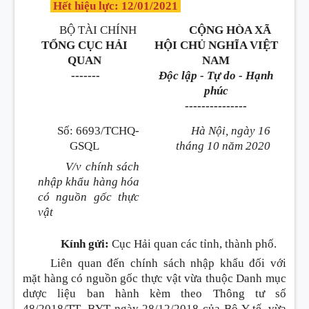
Hết hiệu lực: 12/01/2021
BỘ TÀI CHÍNH
CỘNG HÒA XÃ
TỔNG CỤC HẢI
HỘI CHỦ NGHĨA VIỆT
QUAN
NAM
-------
Độc lập - Tự do - Hạnh
phúc
---------------
Số: 6693/TCHQ-
Hà Nội, ngày 16
GSQL
tháng 10 năm 2020
V/v chính sách
nhập khẩu hàng hóa
có nguồn gốc thực
vật
Kính gửi:
Cục Hải quan các tỉnh, thành phố.
Liên quan đến chính sách nhập khẩu đối với
mặt hàng có nguồn gốc thực vật vừa thuộc Danh mục
dược liệu ban hành kèm theo Thông tư số
48/2018/TT- BYT ngày 28/12/2018 của Bộ Y tế, vừa