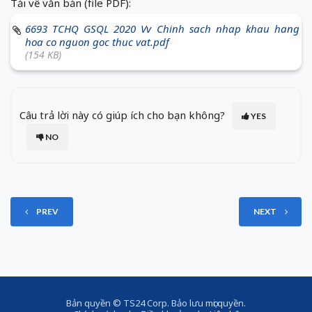
Tải về văn bản (file PDF):
6693 TCHQ GSQL 2020 Vv Chinh sach nhap khau hang
hoa co nguon goc thuc vat.pdf
(154 KB)
Câu trả lời này có giúp ích cho bạn không?
YES
NO
PREV
NEXT
Bản quyền ©
TS24 Corp
. Bảo lưu mọi quyền.