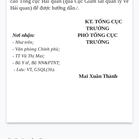
cáo Tổng cục Hải quan (qua Cục Giám sát quản lý về
Hải quan) để được hướng dẫn./.
KT. TỔNG CỤC
TRƯỞNG
Nơi nhận:
PHÓ TỔNG CỤC
TRƯỞNG
- Như trên;
- Văn phòng Chính phủ;
- TT Vũ Thị Mai;
- Bộ Y tế, Bộ NN&PTNT;
- Lưu: VT, GSQL(3b).
Mai Xuân Thành