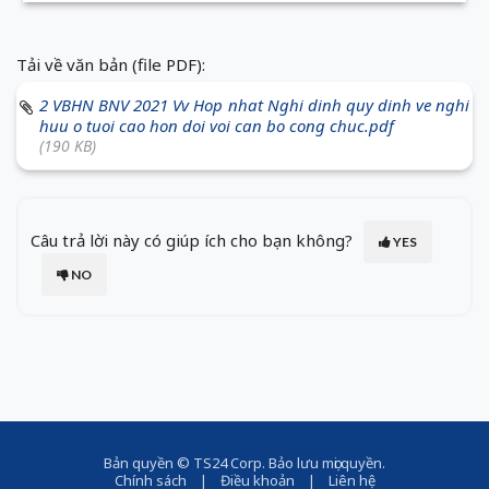
Tải về văn bản (file PDF):
2 VBHN BNV 2021 Vv Hop nhat Nghi dinh quy dinh ve nghi
huu o tuoi cao hon doi voi can bo cong chuc.pdf
(190 KB)
Câu trả lời này có giúp ích cho bạn không?
YES
NO
Bản quyền ©
TS24 Corp
. Bảo lưu mọi quyền.
Chính sách
|
Điều khoản
|
Liên hệ