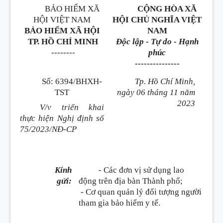
BẢO HIỂM XÃ
CỘNG HÒA XÃ
HỘI VIỆT NAM
HỘI CHỦ NGHĨA VIỆT
BẢO HIỂM XÃ HỘI
NAM
TP. HỒ CHÍ MINH
Độc lập - Tự do - Hạnh
--------
phúc
---------------
Số: 6394/BHXH-
Tp. Hồ Chí Minh,
TST
ngày 06 tháng 11 năm
2023
V/v triển khai
thực hiện Nghị định số
75/2023/NĐ-CP
Kính
- Các đơn vị sử dụng lao
gửi:
động trên địa bàn Thành phố;
- Cơ quan quản lý đối tượng người
tham gia bảo hiểm y tế.