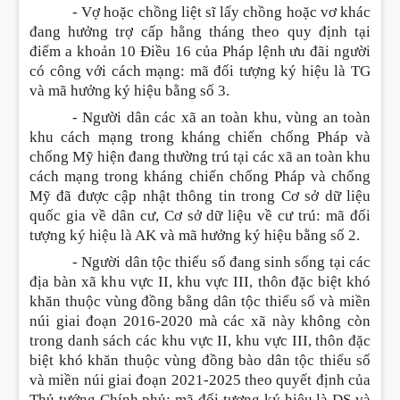
- Vợ hoặc chồng liệt sĩ lấy chồng hoặc vơ khác
đang hưởng trợ cấp hằng tháng theo quy định tại
điểm a khoản 10 Điều 16 của Pháp lệnh ưu đãi người
có công với cách mạng: mã đối tượng ký hiệu là TG
và mã hưởng ký hiệu bằng số 3.
- Người dân các xã an toàn khu, vùng an toàn
khu cách mạng trong kháng chiến chống Pháp và
chống Mỹ hiện đang thường trú tại các xã an toàn khu
cách mạng trong kháng chiến chống Pháp và chống
Mỹ đã được cập nhật thông tin trong Cơ sở dữ liệu
quốc gia về dân cư, Cơ sở dữ liệu về cư trú: mã đối
tượng ký hiệu là AK và mã hưởng ký hiệu bằng số 2.
- Người dân tộc thiểu số đang sinh sống tại các
địa bàn xã khu vực II, khu vực III, thôn đặc biệt khó
khăn thuộc vùng đồng bằng dân tộc thiểu số và miền
núi giai đoạn 2016-2020 mà các xã này không còn
trong danh sách các khu vực II, khu vực III, thôn đặc
biệt khó khăn thuộc vùng đồng bào dân tộc thiểu số
và miền núi giai đoạn 2021-2025 theo quyết định của
Thủ tướng Chính phủ: mã đối tượng ký hiệu là DS và