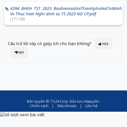
6394 BHXH TST 2023 BaohiemxahoiThanhphoHoChiMinh
Vv Thuc hien Nghi dinh so 75 2023 ND CP.pdf
(177 KB)
Câu trả lời này có giúp ích cho bạn không?
YES
NO
Bản quyền ©
TS24 Corp
. Bảo lưu mọi quyền.
Chính sách
|
Điều khoản
|
Liên hệ