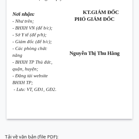
KT.GIÁM ĐỐC
Nơi nhận:
PHÓ GIÁM ĐỐC
- Như trên;
- BHXH VN (để b/c);
- Sở Y tế (để p/h);
- Giám đốc (để b/c);
- Các phòng chức
Nguyễn Thị Thu Hằng
năng
- BHXH TP Thủ đức,
quận, huyện;
- Đăng tải website
BHXH TP;
- Lưu: VT, GĐ1, GĐ2.
Tải về văn bản (file PDF):