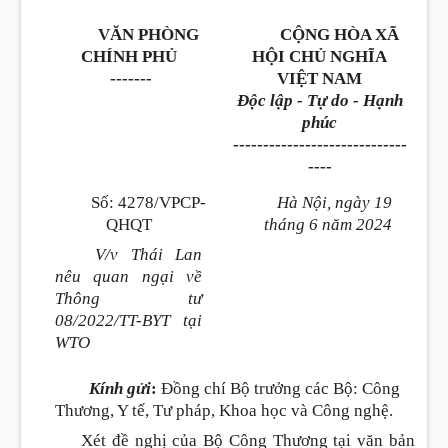
VĂN PHÒNG
CỘNG HÒA XÃ
CHÍNH PHỦ
HỘI CHỦ NGHĨA
-------
VIỆT NAM
Độc lập - Tự do - Hạnh
phúc
-----------------------------
----
Số: 4278/VPCP-
Hà Nội, ngày 19
QHQT
tháng 6 năm 2024
V/v Thái Lan
nêu quan ngại về
Thông tư
08/2022/TT-BYT tại
WTO
Kính gửi
:
Đồng chí Bộ trưởng các Bộ: Công
Thương, Y tế, Tư pháp, Khoa học và Công nghệ.
Xét đề nghị của Bộ Công Thương tại văn bản