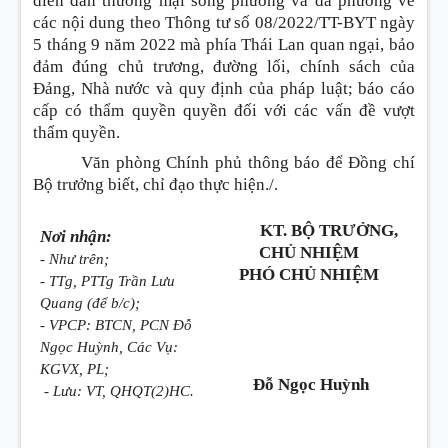
diễn đàn thương mại song phương và đa phương về
các nội dung theo Thông tư số 08/2022/TT-BYT ngày
5 tháng 9 năm 2022 mà phía Thái Lan quan ngại, bảo
đảm đúng chủ trương, đường lối, chính sách của
Đảng, Nhà nước và quy định của pháp luật; báo cáo
cấp có thẩm quyền quyền đối với các vấn đề vượt
thẩm quyền.
Văn phòng Chính phủ thông báo để Đồng chí
Bộ trưởng biết, chỉ đạo thực hiện./.
KT. BỘ TRƯỞNG,
Nơi nhận:
CHỦ NHIỆM
- Như trên;
PHÓ CHỦ NHIỆM
- TTg, PTTg Trần Lưu
Quang (để b/c);
- VPCP: BTCN, PCN Đỗ
Ngọc Huỳnh, Các Vụ:
KGVX, PL;
Đỗ Ngọc Huỳnh
- Lưu: VT, QHQT(2)HC.