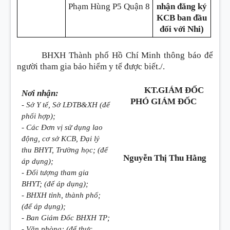
Phạm Hùng P5 Quận 8
nhận đăng ký
KCB ban đầu
đối với Nhi)
BHXH Thành phố Hồ Chí Minh thông báo để
người tham gia bảo hiểm y tế được biết./.
KT.GIÁM ĐỐC
Nơi nhận:
PHÓ GIÁM ĐỐC
- Sở Y tế, Sở LĐTB&XH (để
phối hợp);
- Các Đơn vị sử dụng lao
động, cơ sở KCB, Đại lý
thu BHYT, Trường học; (để
Nguyễn Thị Thu Hằng
áp dụng);
- Đối tượng tham gia
BHYT; (để áp dụng);
- BHXH tỉnh, thành phố;
(để áp dụng);
- Ban Giám Đốc BHXH TP;
- Văn phòng; (để thực