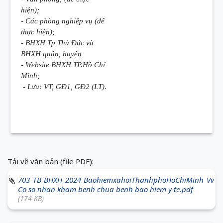
hiện);
- Các phòng nghiệp vụ (để
thực hiện);
- BHXH Tp Thủ Đức và
BHXH quận, huyện
- Website BHXH TP.Hồ Chí
Minh;
- Lưu: VT, GĐ1, GĐ2 (LT).
Tải về văn bản (file PDF):
703 TB BHXH 2024 BaohiemxahoiThanhphoHoChiMinh Vv
Co so nhan kham benh chua benh bao hiem y te.pdf
(174 KB)