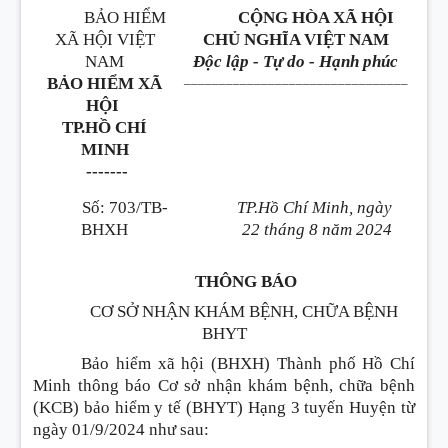
BẢO HIỂM
CỘNG HÒA XÃ HỘI
XÃ HỘI VIỆT
CHỦ NGHĨA VIỆT NAM
NAM
Độc lập - Tự do - Hạnh phúc
________________________________
BẢO HIỂM XÃ
HỘI
TP.HỒ CHÍ
MINH
-------
Số: 703/TB-
TP.Hồ Chí Minh, ngày
BHXH
22 tháng 8 năm 2024
THÔNG BÁO
CƠ SỞ NHẬN KHÁM BỆNH, CHỮA BỆNH
BHYT
Bảo hiểm xã hội (BHXH) Thành phố Hồ Chí
Minh thông báo Cơ sở nhận khám bệnh, chữa bệnh
(KCB) bảo hiểm y tế (BHYT) Hạng 3 tuyến Huyện từ
ngày 01/9/2024 như sau: