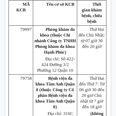
MÃ
Tên cơ sở KCB
Thời
KCB
gian khám
bệnh, chữa
bệnh
79997
Phòng khám đa
Thứ Hai
khoa (thuộc Chi
đến Chủ Nhật:
nhánh Công ty TNHH
từ 07 giờ 30
Phòng khám đa khoa
đến 20 giờ
Hạnh Phúc)
Địa chỉ: Số 422-
424 Đường 3/2
Phường 12 Quận 10
79758
Bệnh viện đa
Thứ Hai
khoa Tâm Anh Quận
đến Thứ 7: Từ
8 (thuộc Công ty Cổ
06 giờ 30 đến
phần Bệnh viện đa
20 giờ Chủ
khoa Tâm Anh Quận
nhật từ 7 giờ
8)
đến 18 giờ
Địa chỉ: 316C
(không