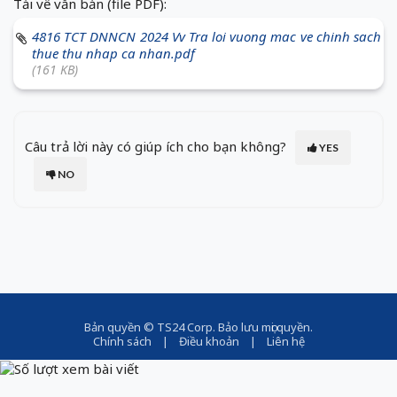
Tải về văn bản (file PDF):
4816 TCT DNNCN 2024 Vv Tra loi vuong mac ve chinh sach
thue thu nhap ca nhan.pdf
(161 KB)
Câu trả lời này có giúp ích cho bạn không?
YES
NO
Bản quyền ©
TS24 Corp
. Bảo lưu mọi quyền.
Chính sách
|
Điều khoản
|
Liên hệ