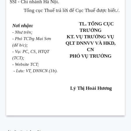
SSI - Chi nhánh Hà Nội.
Tổng cục Thuế trả lời để Cục Thuế được biết./.
TL. TỔNG CỤC
Nơi nhận:
TRƯỞNG
- Như trên;
KT. VỤ TRƯỞNG VỤ
- Phó TCTrg Mai Sơn
QLT DNNVV VÀ HKD,
(để b/c);
CN
- Vụ: PC, CS, HTQT
PHÓ VỤ TRƯỞNG
(TCT);
- Website TCT;
- Lưu: VT, DNNCN (1b).
Lý Thị Hoài Hương