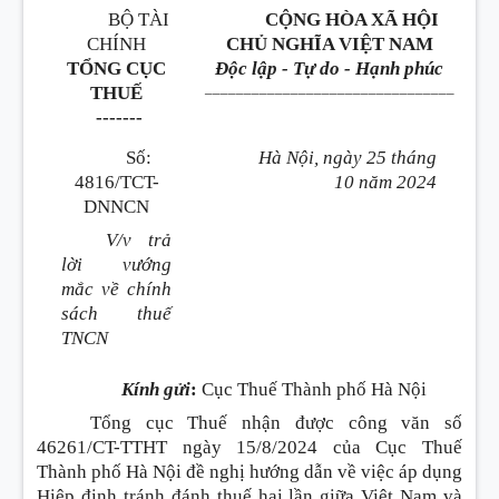
BỘ TÀI
CỘNG HÒA XÃ HỘI
CHÍNH
CHỦ NGHĨA VIỆT NAM
TỔNG CỤC
Độc lập - Tự do - Hạnh phúc
________________________________
THUẾ
-------
Số:
Hà Nội, ngày 25 tháng
4816/TCT-
10 năm 2024
DNNCN
V/v trả
lời vướng
mắc về chính
sách thuế
TNCN
Kính gửi
:
Cục Thuế Thành phố Hà Nội
Tổng cục Thuế nhận được công văn số
46261/CT-TTHT ngày 15/8/2024 của Cục Thuế
Thành phố Hà Nội đề nghị hướng dẫn về việc áp dụng
Hiệp định tránh đánh thuế hai lần giữa Việt Nam và