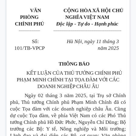
VĂN
CỘNG HÒA XÃ HỘI CHỦ
PHÒNG
NGHĨA VIỆT NAM
CHÍNH PHỦ
Độc lập - Tự do - Hạnh phúc
__________
________________________________
Số:
Hà Nội, ngày 11 tháng 3
101/TB-VPCP
năm 2025
THÔNG BÁO
KẾT LUẬN CỦA THỦ TƯỚNG CHÍNH PHỦ
PHẠM MINH CHÍNH TẠI TỌA ĐÀM VỚI CÁC
DOANH NGHIỆP CHÂU ÂU
Ngày 02 tháng 3 năm 2025, tại Trụ sở Chính
phủ, Thủ tướng Chính phủ Phạm Minh Chính đã có
cuộc Tọa đàm với các doanh nghiệp châu Âu. Cùng
dự cuộc Tọa đàm, về phía Việt Nam có các Phó Thủ
tướng Chính phủ Hồ Đức Phớc, Nguyễn Chí Dũng; Bộ
trưởng các Bộ: Y tế, Nông nghiệp và Môi trường;
Lãnh đạo và đại diện các Bộ, cơ quan: Văn phòng