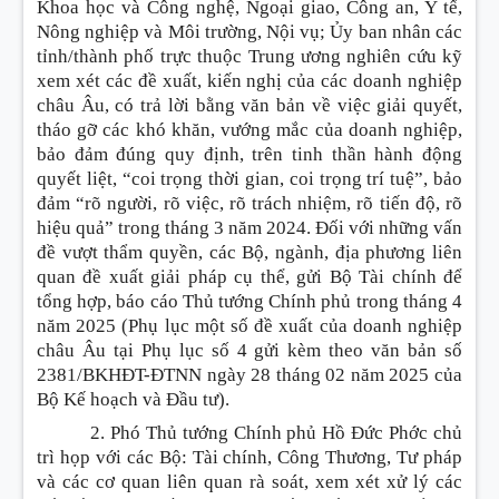
Khoa học và Công nghệ, Ngoại giao, Công an, Y tế,
Nông nghiệp và Môi trường, Nội vụ; Ủy ban nhân các
tỉnh/thành phố trực thuộc Trung ương nghiên cứu kỹ
xem xét các đề xuất, kiến nghị của các doanh nghiệp
châu Âu, có trả lời bằng văn bản về việc giải quyết,
tháo gỡ các khó khăn, vướng mắc của doanh nghiệp,
bảo đảm đúng quy định, trên tinh thần hành động
quyết liệt, “coi trọng thời gian, coi trọng trí tuệ”, bảo
đảm “rõ người, rõ việc, rõ trách nhiệm, rõ tiến độ, rõ
hiệu quả” trong tháng 3 năm 2024. Đối với những vấn
đề vượt thẩm quyền, các Bộ, ngành, địa phương liên
quan đề xuất giải pháp cụ thể, gửi Bộ Tài chính để
tổng hợp, báo cáo Thủ tướng Chính phủ trong tháng 4
năm 2025 (Phụ lục một số đề xuất của doanh nghiệp
châu Âu tại Phụ lục số 4 gửi kèm theo văn bản số
2381/BKHĐT-ĐTNN ngày 28 tháng 02 năm 2025 của
Bộ Kế hoạch và Đầu tư).
2. Phó Thủ tướng Chính phủ Hồ Đức Phớc chủ
trì họp với các Bộ: Tài chính, Công Thương, Tư pháp
và các cơ quan liên quan rà soát, xem xét xử lý các