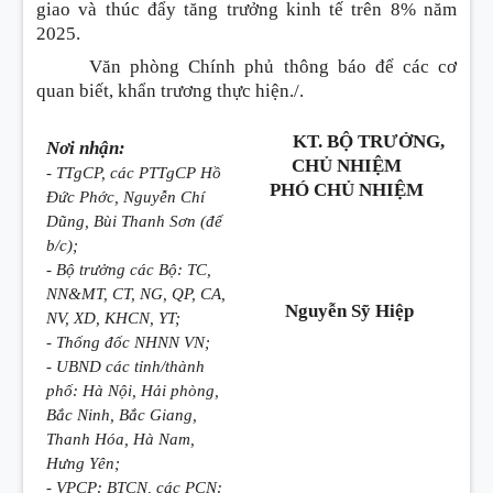
giao và thúc đẩy tăng trưởng kinh tế trên 8% năm
2025.
Văn phòng Chính phủ thông báo để các cơ
quan biết, khẩn trương thực hiện./.
KT. BỘ TRƯỞNG,
Nơi nhận:
CHỦ NHIỆM
- TTgCP, các PTTgCP Hồ
PHÓ CHỦ NHIỆM
Đức Phớc, Nguyễn Chí
Dũng, Bùi Thanh Sơn (để
b/c);
- Bộ trưởng các Bộ: TC,
NN&MT, CT, NG, QP, CA,
Nguyễn Sỹ Hiệp
NV, XD, KHCN, YT;
- Thống đốc NHNN VN;
- UBND các tỉnh/thành
phố: Hà Nội, Hải phòng,
Bắc Ninh, Bắc Giang,
Thanh Hóa, Hà Nam,
Hưng Yên;
- VPCP: BTCN, các PCN: