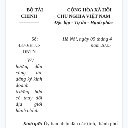
BỘ TÀI
CỘNG HÒA XÃ HỘI
CHÍNH
CHỦ NGHĨA VIỆT NAM
__________
Độc lập - Tự do - Hạnh phúc
________________________________
Số:
Hà Nội, ngày 05 tháng 4
4370/BTC-
năm 2025
DNTN
V/v
hướng dẫn
công tác
đăng ký kinh
doanh
trường hợp
có thay đổi
địa giới
hành chính
Kính gửi:
Ủy ban nhân dân các tỉnh, thành phố