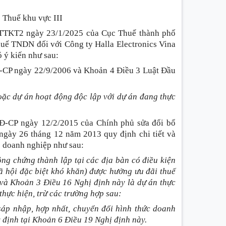
 Thuế khu vực III
TTKT2 ngày 23/1/2025 của Cục Thuế thành phố
huế TNDN đối với Công ty Halla Electronics Vina
ó ý kiến như sau:
Đ-CP ngày 22/9/2006 và Khoản 4 Điều 3 Luật Đầu
oặc dự án hoạt động độc lập với dự án đang thực
NĐ-CP ngày 12/2/2015 của Chính phủ sửa đổi bổ
gày 26 tháng 12 năm 2013 quy định chi tiết và
p doanh nghiệp như sau:
ng chứng thành lập tại các địa bàn có điều kiện
xã hội đặc biệt khó khăn) được hưởng ưu đãi thuế
 và Khoản 3 Điều 16 Nghị định này là dự án thực
thực hiện, trừ các trường hợp sau:
 sáp nhập, hợp nhất, chuyển đổi hình thức doanh
y định tại Khoản 6 Điều 19 Nghị định này.