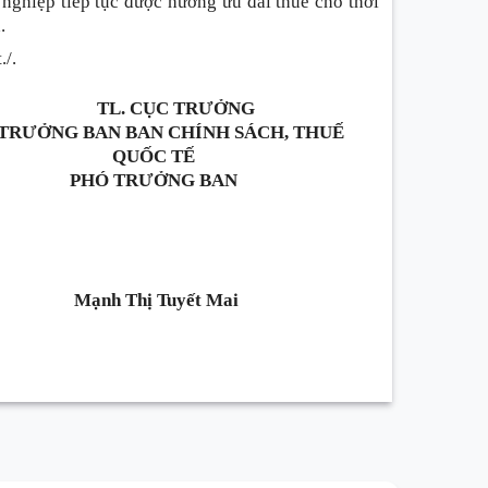
 nghiệp tiếp tục được hưởng ưu đãi thuế cho thời
.
./.
TL. CỤC TRƯỞNG
 TRƯỞNG BAN BAN CHÍNH SÁCH, THUẾ
QUỐC TẾ
PHÓ TRƯỞNG BAN
Mạnh Thị Tuyết Mai