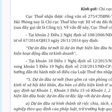
Kính gửi:
Chi cục
Cục Thuế nhận được công văn số 275/CTHPH-
Hải Phòng nay là Chi cục Thuế khu vực III về ưu đãi t
(sau đây gọi tắt là Công ty). Về vấn đề này, Cục Thuế c
- Tại khoản 2 Điều 2 Nghị định số 108/2006/N
tư số 67/2014/QH13 ngày 26/11/2014 quy định:
“Dự án đầu tư mới là dự án thực hiện lần đầu h
hiện hoạt động đầu tư kinh doanh".
- Tại khoản 18 Điều 1 Nghị định số 12/2015/
sung khoản 5 Điều 19 Nghị định số 218/2013/NĐ-CP n
hướng dẫn thi hành một số điều của Luật Thuế thu nhậ
“5. Dự án đầu tư mới (bao gồm cả văn phòng cô
kinh tế xã hội khó khăn, địa bàn có điều kiện kinh tế 
quy định tại Khoản 1, Khoản 3 Điều 15 và Khoản 1, 2
hiện lần đầu hoặc dự án đầu tư độc lập với dự án đang 
a) Dự án đầu tư hình thành từ việc chia, tách,
nghiệp theo quy định của pháp luật, trừ trường hợp qu