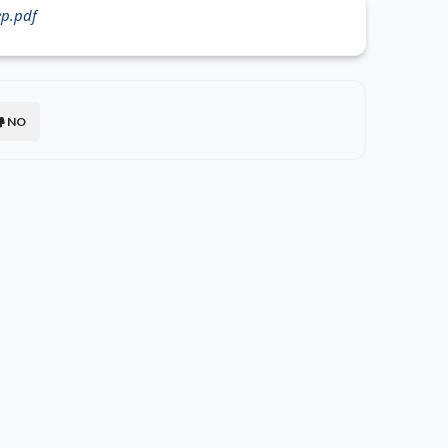
ep.pdf
NO