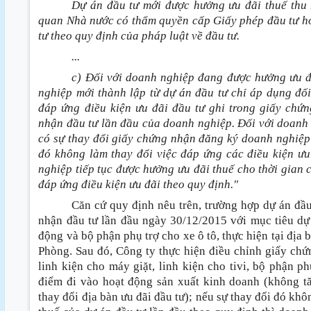
Dự án đầu tư mới được hưởng ưu đãi thuế thu
quan Nhà nước có thẩm quyền cấp Giấy phép đầu tư h
tư theo quy định của pháp luật về đầu tư.
...
c) Đối với doanh nghiệp đang được hưởng ưu đ
nghiệp mới thành lập từ dự án đầu tư chỉ áp dụng đố
đáp ứng điều kiện ưu đãi đầu tư ghi trong giấy ch
nhận đầu tư lần đầu của doanh nghiệp. Đối với doanh
có sự thay đổi giấy chứng nhận đăng ký doanh nghiệp
đó không làm thay đổi việc đáp ứng các điều kiện ưu
nghiệp tiếp tục được hưởng ưu đãi thuế cho thời gian 
đáp ứng điều kiện ưu đãi theo quy định."
Căn cứ quy định nêu trên, trường hợp dự án đầ
nhận đầu tư lần đầu ngày 30/12/2015 với mục tiêu dự á
động và bộ phận phụ trợ cho xe ô tô, thực hiện tại địa
Phòng. Sau đó, Công ty thực hiện điều chỉnh giấy ch
linh kiện cho máy giặt, linh kiện cho tivi, bộ phận p
điểm đi vào hoạt động sản xuất kinh doanh (không t
thay đổi địa bàn ưu đãi đầu tư); nếu sự thay đổi đó khô