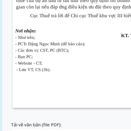
thuế của dự án đầu tư lần đầu theo quy định thì doanh
gian còn lại nếu đáp ứng điều kiện ưu đãi theo quy định
Cục Thuế trả lời để Chi cục Thuế khu vực III biết
Nơi nhận:
KT.
- Như trên;
- PCTr Đặng Ngọc Minh (để báo cáo);
- Các đơn vị: CST, PC (BTC);
- Ban PC;
- Website - CT;
- Lưu VT, CS (3b).
Tải về văn bản (file PDF):