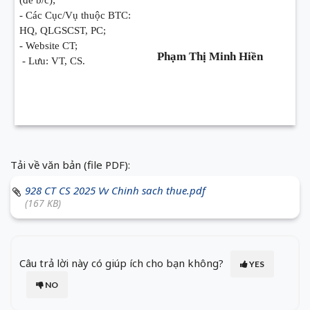
(để b/c);
- Các Cục/Vụ thuộc BTC:
HQ, QLGSCST, PC;
- Website CT;
Phạm Thị Minh Hiền
- Lưu: VT, CS.
Tải về văn bản (file PDF):
928 CT CS 2025 Vv Chinh sach thue.pdf
(167 KB)
Câu trả lời này có giúp ích cho bạn không?
YES
NO