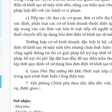
điện tử khởi tạo từ máy tính tiền, nâng cao hiệu quả cô
pháp luật đối với các hành vi vi phạm.
c) Tiếp tục chỉ đạo các cơ quan, đơn vị trên địa
xác định, phân loại các cơ sở kinh doanh thuộc diện áp
tập trung vào các lĩnh vực bán lẻ trực tiếp tới người 
thuế chuyển đổi áp dụng hóa đơn điện tử khởi tạo từ máy
Trường hợp cơ sở kinh doanh, đặc biệt là hộ, c
điện tử khởi tạo từ máy tính tiền nhưng chưa thực hiện
công nghệ thông tin thì có giải pháp hỗ trợ kịp thời v
pháp hỗ trợ chi phí lắp đặt ban đầu để tạo điều kiện th
kịp thời quy định về sử dụng hóa đơn điện tử khởi tạo t
6. Giao Phó Thủ tướng Hồ Đức Phớc
trực tiếp c
trong quá trình thực hiện Công điện này.
7. Văn phòng Chính phủ
theo dõi, đôn đốc việ
vụ, được giao./.
Nơi nhận:
- Như trên;