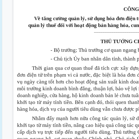
CÔNG
Về tăng cường quản lý, sử dụng hóa đơn điện t
quản lý thuế đối với hoạt động bán hàng hóa, cun
____________________
THỦ TƯỚNG C
- Bộ trưởng; Thủ trưởng cơ quan ngang 
- Chủ tịch Ủy ban nhân dân tỉnh, thành
Thời gian qua cơ quan thuế đã tích cực xây dựn
đơn điện tử trên phạm vi cả nước, đặc biệt là hóa đơn 
vụ ngày càng tốt hơn cho hoạt động sản xuất kinh do
môi trường kinh doanh bình đẳng, thuận lợi, bảo vệ lợi 
doanh nghiệp, cửa hàng, hộ kinh doanh bán lẻ chưa tuâ
khởi tạo từ máy tính tiền. Bên cạnh đó, thói quen tha
hàng hóa, dịch vụ của người tiêu dùng vẫn chưa được p
Nhằm đẩy mạnh hơn nữa công tác quản lý, sử dụ
khởi tạo từ máy tính tiền, nâng cao hiệu quả công tác 
cấp dịch vụ trực tiếp đến người tiêu dùng, Thủ tướng
quan ngang bộ, cơ quan thuộc Chính phủ, Chủ tịch Ủ