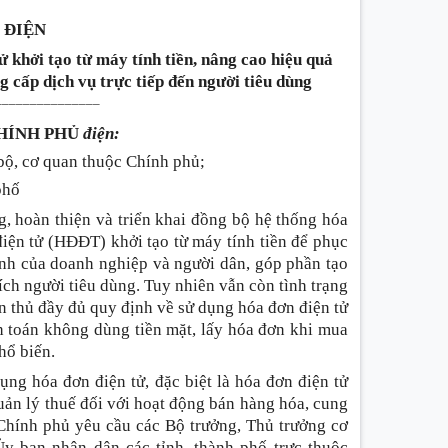
 ĐIỆN
ử khởi tạo từ máy tính tiền, nâng cao hiệu quả
g cấp dịch vụ trực tiếp đến người tiêu dùng
_______________
HÍNH PHỦ
điện:
bộ, cơ quan thuộc Chính phủ;
 phố
g, hoàn thiện và triển khai đồng bộ hệ thống hóa
điện tử (HĐĐT) khởi tạo từ máy tính tiền để phục
anh của doanh nghiệp và người dân, góp phần tạo
ích người tiêu dùng. Tuy nhiên vẫn còn tình trạng
n thủ đầy đủ quy định về sử dụng hóa đơn điện tử
nh toán không dùng tiền mặt, lấy hóa đơn khi mua
hổ biến.
ng hóa đơn điện tử, đặc biệt là hóa đơn điện tử
quản lý thuế đối với hoạt động bán hàng hóa, cung
 Chính phủ yêu cầu các Bộ trưởng, Thủ trưởng cơ
y ban nhân dân các tỉnh, thành phố trực thuộc