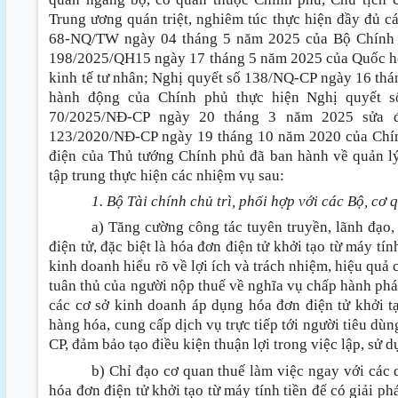
Trung ương quán triệt, nghiêm túc thực hiện đầy đủ cá
68-NQ/TW ngày 04 tháng 5 năm 2025 của Bộ Chính trị
198/2025/QH15 ngày 17 tháng 5 năm 2025 của Quốc hội 
kinh tế tư nhân; Nghị quyết số 138/NQ-CP ngày 16 th
hành động của Chính phủ thực hiện Nghị quyết s
70/2025/NĐ-CP ngày 20 tháng 3 năm 2025 sửa đ
123/2020/NĐ-CP ngày 19 tháng 10 năm 2020 của Chín
điện của Thủ tướng Chính phủ đã ban hành về quản lý
tập trung thực hiện các nhiệm vụ sau:
1. Bộ Tài chính chủ trì, phối hợp với các Bộ, cơ 
a) Tăng cường công tác tuyên truyền, lãnh đạo,
điện tử, đặc biệt là hóa đơn điện tử khởi tạo từ máy tí
kinh doanh hiểu rõ về lợi ích và trách nhiệm, hiệu quả 
tuân thủ của người nộp thuế về nghĩa vụ chấp hành pháp 
các cơ sở kinh doanh áp dụng hóa đơn điện tử khởi tạ
hàng hóa, cung cấp dịch vụ trực tiếp tới người tiêu dù
CP, đảm bảo tạo điều kiện thuận lợi trong việc lập, sử 
b) Chỉ đạo cơ quan thuế làm việc ngay với các
hóa đơn điện tử khởi tạo từ máy tính tiền để có giải p