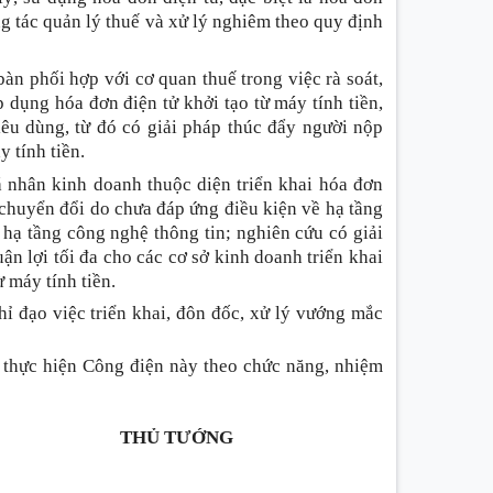
ng tác quản lý thuế và xử lý nghiêm theo quy định
 bàn phối hợp với cơ quan thuế trong việc rà soát,
 dụng hóa đơn điện tử khởi tạo từ máy tính tiền,
tiêu dùng, từ đó có giải pháp thúc đẩy người nộp
 tính tiền.
á nhân kinh doanh thuộc diện triển khai hóa đơn
 chuyển đổi do chưa đáp ứng điều kiện về hạ tầng
ề hạ tầng công nghệ thông tin; nghiên cứu có giải
uận lợi tối đa cho các cơ sở kinh doanh triển khai
ừ máy tính tiền.
hỉ đạo việc triển khai, đôn đốc, xử lý vướng mắc
c thực hiện Công điện này theo chức năng, nhiệm
THỦ TƯỚNG