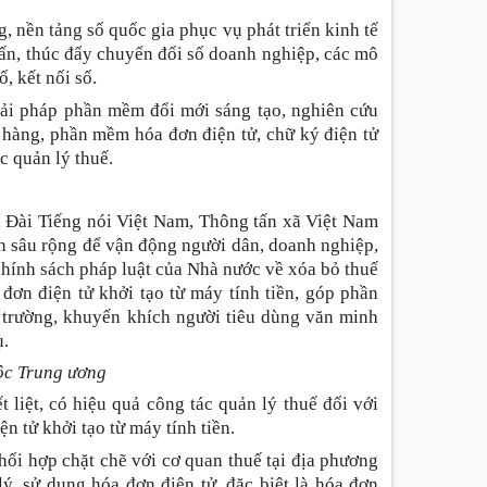
ng, nền tảng số quốc gia phục vụ phát triển kinh tế
huấn, thúc đẩy chuyển đổi số doanh nghiệp, các mô
, kết nối số.
iải pháp phần mềm đổi mới sáng tạo, nghiên cứu
 hàng, phần mềm hóa đơn điện tử, chữ ký điện tử
c quản lý thuế.
, Đài Tiếng nói Việt Nam, Thông tấn xã Việt Nam
ền sâu rộng để vận động người dân, doanh nghiệp,
hính sách pháp luật của Nhà nước về xóa bỏ thuế
đơn điện tử khởi tạo từ máy tính tiền, góp phần
ị trường, khuyến khích người tiêu dùng văn minh
ụ.
uộc Trung ương
t liệt, có hiệu quả công tác quản lý thuế đối với
n tử khởi tạo từ máy tính tiền.
hối hợp chặt chẽ với cơ quan thuế tại địa phương
lý, sử dụng hóa đơn điện tử, đặc biệt là hóa đơn