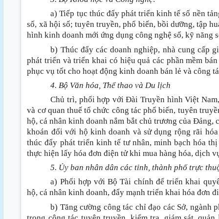
a) Tiếp tục thúc đẩy phát triển kinh tế số nền tả
số, xã hội số; tuyên truyền, phổ biến, bồi dưỡng, tập 
hình kinh doanh mới ứng dụng công nghệ số, kỹ năng số
b) Thúc đẩy các doanh nghiệp, nhà cung cấp g
phát triển và triển khai có hiệu quả các phần mềm bán
phục vụ tốt cho hoạt động kinh doanh bán lẻ và công tá
4. Bộ Văn hóa, Thể thao và Du lịch
Chủ trì, phối hợp với Đài Truyền hình Việt Nam
và cơ quan thuế tổ chức công tác phổ biến, tuyên truy
hộ, cá nhân kinh doanh nắm bắt chủ trương của Đảng, c
khoán đối với hộ kinh doanh và sử dụng rộng rãi hóa 
thúc đẩy phát triển kinh tế tư nhân, minh bạch hóa th
thực hiện lấy hóa đơn điện tử khi mua hàng hóa, dịch v
5. Ủy ban nhân dân các tỉnh, thành phố trực th
a) Phối hợp với Bộ Tài chính để triển khai quyế
hộ, cá nhân kinh doanh, đẩy mạnh triển khai hóa đơn điệ
b) Tăng cường công tác chỉ đạo các Sở, ngành p
trong công tác tuyên truyền, kiểm tra, giám sát, quản 