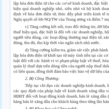
lập hóa đơn điện tử cho các cơ sở kinh doanh, đặc biệt 
hiệu quả doanh nghiệp nhỏ, siêu nhỏ và hộ kinh doan
định về hóa đơn điện tử, thúc đẩy phát triển kinh tế t
Nghị quyết số 68-NQ/TW của Trung ương và điểm 7 mụ
c) Tăng cường kết nối, trao đổi thông tin, dữ li
thuế hiệu quả, đặc biệt là đối với các doanh nghiệp, hộ
người tiêu dùng, các hoạt động thương mại điện tử, xă
đúng, thu đủ, thu kịp thời vào ngân sách nhà nước.
d) Tăng cường kiểm tra, giám sát việc phát hành 
lập hóa đơn điện tử khởi tạo từ máy tính tiền tại các c
luật đối với các hành vi vi phạm pháp luật về thuế, hó
quản lý thuế dựa trên dòng tiền của người nộp thuế thôn
có liên quan, đồng thời đảm bảo việc bảo vệ dữ liệu củ
2. Bộ Công Thương:
Tiếp tục chỉ đạo các doanh nghiệp kinh doanh, 
các quy định của pháp luật về kinh doanh xăng dầu v
HĐĐT đối với hoạt động kinh doanh, bán lẻ xăng dầu (đ
hàng bán lẻ xăng dầu cho khách hàng theo từng lần bán
3. Bộ Khoa học và Công nghệ: