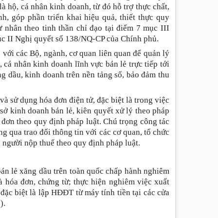
là hộ, cá nhân kinh doanh, từ đó hỗ trợ thực chất,
h, góp phần triển khai hiệu quả, thiết thực quy
ư nhân theo tinh thần chỉ đạo tại điểm 7 mục III
c II Nghị quyết số 138/NQ-CP của Chính phủ.
ệu với các Bộ, ngành, cơ quan liên quan để quản lý
, cá nhân kinh doanh lĩnh vực bán lẻ trực tiếp tới
ng dầu, kinh doanh trên nền tảng số, bảo đảm thu
và sử dụng hóa đơn điện tử, đặc biệt là trong việc
ơ sở kinh doanh bán lẻ, kiên quyết xử lý theo pháp
a đơn theo quy định pháp luật. Chú trọng công tác
g qua trao đổi thông tin với các cơ quan, tổ chức
a người nộp thuế theo quy định pháp luật.
bán lẻ xăng dầu trên toàn quốc chấp hành nghiêm
à hóa đơn, chứng từ; thực hiện nghiêm việc xuất
ặc biệt là lập HĐĐT từ máy tính tiền tại các cửa
).