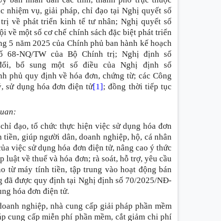
c nhiệm vụ, giải pháp, chỉ đạo tại Nghị quyết số
 về phát triển kinh tế tư nhân; Nghị quyết số
về một số cơ chế chính sách đặc biệt phát triển
áng 5 năm 2025 của Chính phủ ban hành kế hoạch
ố 68-NQ/TW của Bộ Chính trị; Nghị định số
ổi, bổ sung một số điều của Nghị định số
h phủ quy định về hóa đơn, chứng từ; các Công
, sử dụng hóa đơn điện tử
[1]
; đồng thời tiếp tục
quan:
 chỉ đạo, tổ chức thực hiện việc sử dụng hóa đơn
nh tiền, giúp người dân, doanh nghiệp, hộ, cá nhân
của việc sử dụng hóa đơn điện tử, nâng cao ý thức
luật về thuế và hóa đơn; rà soát, hỗ trợ, yêu cầu
o từ máy tính tiền, tập trung vào hoạt động bán
ng đã được quy định tại Nghị định số 70/2025/NĐ-
dụng hóa đơn điện tử.
 doanh nghiệp, nhà cung cấp giải pháp phần mềm
háp cung cấp miễn phí phần mềm, cắt giảm chi phí