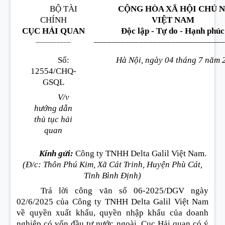
BỘ TÀI
CỘNG HÒA XÃ HỘI CHỦ 
CHÍNH
VIỆT NAM
CỤC HẢI QUAN
Độc lập - Tự do - Hạnh phúc
_____________________________
__________
Số:
Hà Nội, ngày 04 tháng 7 năm
12554/CHQ-
GSQL
V/v
hướng dẫn
thủ tục hải
quan
Kính gửi:
Công ty TNHH Delta Galil Việt Nam.
(Đ/c: Thôn Phú Kim, Xã Cát Trinh, Huyện Phù Cát,
Tỉnh Bình Định)
Trả lời công văn số 06-2025/DGV ngày
02/6/2025 của Công ty TNHH Delta Galil Việt Nam
về quyền xuất khẩu, quyền nhập khẩu của doanh
nghiệp có vốn đầu tư nước ngoài, Cục Hải quan có ý