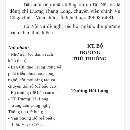
Đầu mối tiếp nhận thông tin tại Bộ Nội vụ là
đồng chí Dương Thăng Long, chuyên viên chính Vụ
Công chức - Viên chức, số điện thoại: 0969856681.
Bộ Nội vụ đề nghị các bộ, ngành, địa phương
triển khai, thực hiện./.
KT. BỘ
Nơi nhận:
TRƯỞNG
- Như trên (có danh sách
THỨ TRƯỞNG
kèm theo);
- Ban Chỉ đạo Trung ương về
phát triển khoa học, công
nghệ, đổi mới sáng tạo và
chuyển đổi số (để báo cáo);
Trương Hải Long
- Bộ trưởng (để báo cáo);
- TT Trương Hải Long;
- Trung tâm Công nghệ
Thông tin (để biết);
- Văn phòng Bộ (để biết);
- Lưu: VT, CCVC.