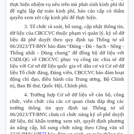
thực hiện nhiệm vụ nêu trên mà phát sinh kinh phí thì
đề nghị lập dự toán kinh phí, báo cáo cấp có thẩm
quyền xem xét cấp kinh phí để thực hiện.
3. Tổ chức rà soát, bổ sung, cập nhật thông tin,
dữ liệu của CBCCVC thuộc phạm vi quản lý, ký số dữ
liệu đã phê duyệt theo quy định tại Thông tư số
06/2023/TT-BNV bảo đảm “Đúng - Đủ - Sạch - Sống -
Thống nhất - Dùng chung” để đồng bộ dữ liệu với
CSDLQG về CBCCVC phục vụ công tác chia sẻ dữ
liệu với Cơ sở dữ liệu quốc gia về dân cư và Cơ sở dữ
liệu Tổ chức đảng, Đảng viên, CBCCVC bảo đảm hoạt
động chỉ đạo, điều hành của Trung ương, Bộ Chính
trị, Ban Bí thư, Quốc Hội, Chính phủ.
4. Trường hợp Cơ sở dữ liệu về cán bộ, công
chức, viên chức của các cơ quan chưa đáp ứng các
trường thông tin quy định tại Thông tư số
06/2023/TT-BNV, chưa có chức năng ký số phê duyệt
dữ liệu, thì khẩn trương xem xét, quyết định phương
án nâng cấp, bổ sung chức năng theo Công văn số