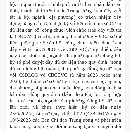
bộ, cơ quan thuộc Chính phủ và Ủy ban nhân dân các
tỉnh, thành phố trực thuộc Trung ương (sau đây viết
tắt là bộ, ngành, địa phương) có trách nhiệm xây
dựng, nâng cấp, cập nhật, ký số, kết nối, chia sẻ Cơ sở
dữ liệu cán bộ, công chức, viên chức (sau đây viết tắt
là CBCCVC) của bộ, ngành, địa phương với Cơ sở dữ
liệu quốc gia về cán bộ, công chức, viên chức (sau
đây viết tắt là CSDLQG về CBCCVC). Tuy nhiên, đến
nay còn nhiều bộ, ngành, địa phương chưa đồng bộ,
ký số phê duyệt đầy đủ dữ liệu theo quy định, trong
đó có những bộ, ngành, địa phương đồng bộ dữ liệu
với CSDLQG về CBCCVC từ năm 2023 hoặc năm
2024; hệ thống cơ sở dữ liệu hiện nay của bộ, ngành,
địa phương bị gián đoạn hoặc dừng hoạt động là chưa
bảo đảm đúng quy định (kèm theo Phụ lục tổng hợp
kết quả các bộ, ngành, địa phương đồng bộ dữ liệu
lần cuối và chưa thực hiện ký số đến ngày
23/6/2025); căn cứ Quy chế số 02-QC/BCĐTW ngày
10/6/2025 của Ban Chỉ đạo Trung ương về phát triển
khoa học, công nghệ, đổi mới sáng tạo và chuyển đổi