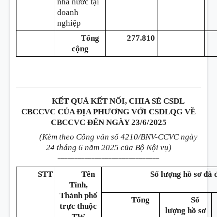
nhà nước tại
doanh
nghiệp
Tổng
277.810
cộng
KẾT QUẢ KẾT NỐI, CHIA SẺ CSDL
CBCCVC CỦA ĐỊA PHƯƠNG VỚI CSDLQG VỀ
CBCCVC ĐẾN NGÀY 23/6/2025
(Kèm theo Công văn số 4210/BNV-CCVC ngày
24 tháng 6 năm 2025 của Bộ Nội vụ)
______________________________
STT
Tên
Số lượng hồ sơ đã
Tỉnh,
Thành phố
Tổng
Số
trực thuộc
lượng hồ sơ
TW