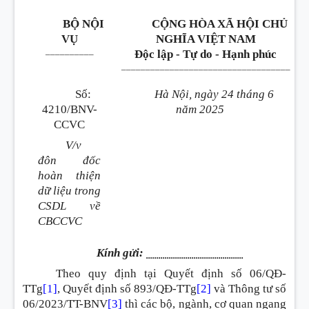
BỘ NỘI
CỘNG HÒA XÃ HỘI CHỦ
VỤ
NGHĨA VIỆT NAM
__________
Độc lập - Tự do - Hạnh phúc
___________________________________
Số:
Hà Nội, ngày 24 tháng 6
4210/BNV-
năm 2025
CCVC
V/v
đôn đốc
hoàn thiện
dữ liệu trong
CSDL về
CBCCVC
Kính gửi:
...............................................
Theo quy định tại Quyết định số 06/QĐ-
TTg
[1]
, Quyết định số 893/QĐ-TTg
[2]
và Thông tư số
06/2023/TT-BNV
[3]
thì các bộ, ngành, cơ quan ngang