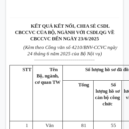
KẾT QUẢ KẾT NỐI, CHIA SẺ CSDL
CBCCVC CỦA BỘ, NGÀNH VỚI CSDLQG VỀ
CBCCVC ĐẾN NGÀY 23/6/2025
(Kèm theo Công văn số 4210/BNV-CCVC ngày
24 tháng 6 năm 2025 của Bộ Nội vụ)
______________________________
STT
Tên
Số lượng hồ sơ đã 
Bộ, ngành,
cơ quan TW
Tổng
Số
lượng hồ sơ
lư
cán bộ công
v
chức
1
Văn
81
55