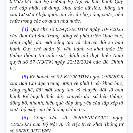
04/5/2023 của Bộ trưởng Bộ Nội vụ ban hành Quy
chế cập nhật, sử dụng, khai thác dữ liệu, thông tin
của Cơ sở dữ liệu quốc gia về cán bộ, công chức, viên
chức trong các cơ quan nhà nước.
[4]
Quy chế số 02-QC/BCĐTW ngày 10/6/2025
của Ban Chỉ đạo Trung ương về phát triển khoa học,
công nghệ, đổi mới sáng tạo và chuyển đổi số ban
hành Quy chế quản lý, vận hành và khai thác Hệ
thống thông tin giám sát, đánh giá thực hiện Nghị
quyết số 57-NQ/TW, ngày 22/12/2024 của Bộ Chính
trị.
[5]
Kế hoạch số 02-KH/BCĐTW ngày 19/6/2025
của Ban Chỉ đạo Trung ương về phát triển khoa học,
công nghệ, đổi mới sáng tạo và chuyển đổi số ban
hành Kế hoạch thúc đẩy chuyển đổi số liên thông,
đồng bộ, nhanh, hiệu quả đáp ứng yêu cầu sắp xếp tổ
chức bộ máy của hệ thống chính trị.
[6]
Công văn số 2820/BNV-CCVC ngày
12/6/2023 của Bộ Nội vụ về việc triển khai Thông tư
số 06/2023/TT-BNV.