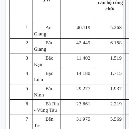
cán bộ công
chức
1
An
40.119
5.268
Giang
2
Bắc
42.449
6.158
Giang
3
Bắc
11.402
1.519
Kạn
4
Bạc
14.180
1.715
Liêu
5
Bắc
29.277
1.937
Ninh
6
Bà Rịa
23.661
2.219
- Vũng Tàu
7
Bến
31.975
5.569
Tre