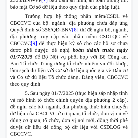
2325/BNV-VP
[7]
bảo đảm an ninh, an toàn thông tin,
bảo mật Cơ sở dữ liệu theo quy định của pháp luật.
Trường hợp hệ thống phần mềm/CSDL về
CBCCVC của bộ, ngành, địa phương chưa đáp ứng
Quyết định số 356/QĐ-BNV
[8]
thì đề nghị bộ, ngành,
địa phương truy cập vào phần mềm CSDLQG về
CBCCVC
[9]
để thực hiện ký số cho các hồ sơ chưa
được phê duyệt; đề nghị
hoàn thành trước ngày
01/7/2025
để Bộ Nội vụ phối hợp với Bộ Công an,
Ban Tổ chức Trung ương tổ chức nhiệm vụ đối khớp,
làm sạch dữ liệu với Cơ sở dữ liệu quốc gia về Dân cư
và Cơ sở dữ liệu Tổ chức đảng, Đảng viên, CBCCVC
theo quy định.
5. Sau ngày 01/7/2025 (thực hiện sáp nhập tính
và mô hình tổ chức chính quyền địa phương 2 cấp),
đề nghị các bộ, ngành, địa phương thực hiện chuyển
dữ liệu của CBCCVC ở cơ quan, tổ chức, đơn vị cũ về
đúng cơ quan, tổ chức, đơn vị nơi mới, đồng thời phê
duyệt dữ liệu để đồng bộ dữ liệu với CSDLQG về
CBCCVC.