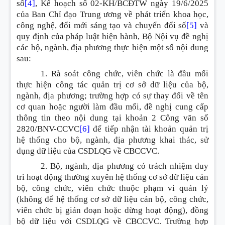
số
[4]
, Kế hoạch số 02-KH/BCĐTW ngày 19/6/2025
của Ban Chỉ đạo Trung ương về phát triển khoa học,
công nghệ, đổi mới sáng tạo và chuyển đổi số
[5]
và
quy định của pháp luật hiện hành, Bộ Nội vụ đề nghị
các bộ, ngành, địa phương thực hiện một số nội dung
sau:
1. Rà soát công chức, viên chức là đầu mối
thực hiện công tác quản trị cơ sở dữ liệu của bộ,
ngành, địa phương; trường hợp có sự thay đổi về tên
cơ quan hoặc người làm đầu mối, đề nghị cung cấp
thông tin theo nội dung tại khoản 2 Công văn số
2820/BNV-CCVC
[6]
để tiếp nhận tài khoản quản trị
hệ thống cho bộ, ngành, địa phương khai thác, sử
dụng dữ liệu của CSDLQG về CBCCVC.
2. Bộ, ngành, địa phương có trách nhiệm duy
trì hoạt động thường xuyên hệ thống cơ sở dữ liệu cán
bộ, công chức, viên chức thuộc phạm vi quản lý
(không để hệ thống cơ sở dữ liệu cán bộ, công chức,
viên chức bị gián đoạn hoặc dừng hoạt động), đồng
bộ dữ liệu với CSDLQG về CBCCVC. Trường hợp