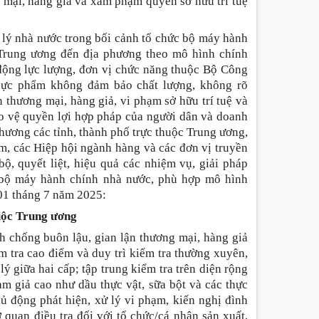
g mại, hàng giả và xâm phạm quyền sở hữu trí tuệ
 lý nhà nước trong bối cảnh tổ chức bộ máy hành
ừ Trung ương đến địa phương theo mô hình chính
động lực lượng, đơn vị chức năng thuộc Bộ Công
hực phẩm không đảm bảo chất lượng, không rõ
 thương mại, hàng giả, vi phạm sở hữu trí tuệ và
bảo vệ quyền lợi hợp pháp của người dân và doanh
ương các tỉnh, thành phố trực thuộc Trung ương,
, các Hiệp hội ngành hàng và các đơn vị truyền
ộ, quyết liệt, hiệu quả các nhiệm vụ, giải pháp
ới bộ máy hành chính nhà nước, phù hợp mô hình
01 tháng 7 năm 2025:
huộc Trung ương
nh chống buôn lậu, gian lận thương mại, hàng giả
m tra cao điểm và duy trì kiểm tra thường xuyên,
 giữa hai cấp; tập trung kiểm tra trên diện rộng
àm giả cao như dầu thực vật, sữa bột và các thực
 động phát hiện, xử lý vi phạm, kiến nghị đình
quan điều tra đối với tổ chức/cá nhân sản xuất,