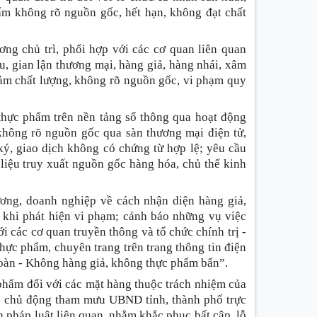
ẩm không rõ nguồn gốc, hết hạn, không đạt chất
ơng chủ trì, phối hợp với các cơ quan liên quan
u, gian lận thương mại, hàng giả, hàng nhái, xâm
đảm chất lượng, không rõ nguồn gốc, vi phạm quy
thực phẩm trên nền tảng số thông qua hoạt động
 không rõ nguồn gốc qua sàn thương mại điện tử,
ký, giao dịch không có chứng từ hợp lệ; yêu cầu
 liệu truy xuất nguồn gốc hàng hóa, chủ thể kinh
ương, doanh nghiệp về cách nhận diện hàng giả,
 khi phát hiện vi phạm; cảnh báo những vụ việc
i các cơ quan truyền thông và tổ chức chính trị -
thực phẩm, chuyên trang trên trang thông tin điện
 toàn - Không hàng giả, không thực phẩm bẩn”.
phẩm đối với các mặt hàng thuộc trách nhiệm của
; chủ động tham mưu UBND tỉnh, thành phố trực
 pháp luật liên quan, nhằm khắc phục bất cập, lỗ