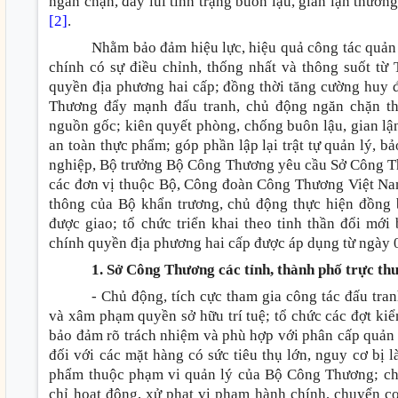
ngăn chặn, đẩy lùi tình trạng buôn lậu, gian lận thươn
[2]
.
Nhằm bảo đảm hiệu lực, hiệu quả công tác quản
chính có sự điều chỉnh, thống nhất và thông suốt t
quyền địa phương hai cấp; đồng thời tăng cường huy 
Thương đẩy mạnh đấu tranh, chủ động ngăn chặn t
nguồn gốc; kiên quyết phòng, chống buôn lậu, gian lận
an toàn thực phẩm; góp phần lập lại trật tự quản lý, 
nghiệp, Bộ trưởng Bộ Công Thương yêu cầu Sở Công Th
các đơn vị thuộc Bộ, Công đoàn Công Thương Việt Nam
thông của Bộ khẩn trương, chủ động thực hiện đồng b
được giao; tổ chức triển khai theo tinh thần đổi m
chính quyền địa phương hai cấp được áp dụng từ ngày 
1. Sở Công Thương các tỉnh, thành phố trực t
- Chủ động, tích cực tham gia công tác đấu tra
và xâm phạm quyền sở hữu trí tuệ; tổ chức các đợt kiể
bảo đảm rõ trách nhiệm và phù hợp với phân cấp quản lý
đối với các mặt hàng có sức tiêu thụ lớn, nguy cơ bị l
phẩm thuộc phạm vi quản lý của Bộ Công Thương; chủ
chỉ hoạt động, xử phạt vi phạm hành chính, chuyển cơ 