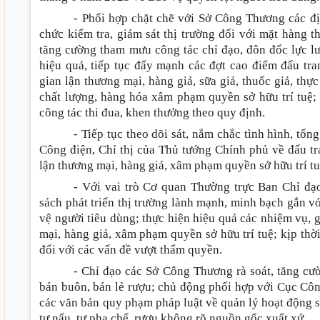
- Phối hợp chặt chẽ với Sở Công Thương các đị
chức kiểm tra, giám sát thị trường đối với mặt hàng t
tăng cường tham mưu công tác chỉ đạo, đôn đốc lực l
hiệu quả, tiếp tục đẩy mạnh các đợt cao điểm đấu tra
gian lận thương mại, hàng giả, sữa giả, thuốc giả, t
chất lượng, hàng hóa xâm phạm quyền sở hữu trí tuệ;
công tác thi đua, khen thưởng theo quy định.
- Tiếp tục theo dõi sát, nắm chắc tình hình, tổ
Công điện, Chỉ thị của Thủ tướng Chính phủ về đấu tra
lận thương mại, hàng giả, xâm phạm quyền sở hữu trí tu
- Với vai trò Cơ quan Thường trực Ban Chỉ đạ
sách phát triển thị trường lành mạnh, minh bạch gắn vớ
vệ người tiêu dùng; thực hiện hiệu quả các nhiệm vụ, 
mại, hàng giả, xâm phạm quyền sở hữu trí tuệ; kịp th
đối với các vấn đề vượt thẩm quyền.
- Chỉ đạo các Sở Công Thương rà soát, tăng cư
bán buôn, bán lẻ rượu; chủ động phối hợp với Cục Công
các văn bản quy phạm pháp luật về quản lý hoạt động sả
tự nấu, tự pha chế, rượu không rõ nguồn gốc xuất xứ.