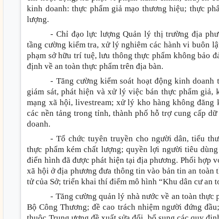
kinh doanh: thực phẩm giả mạo thương hiệu; thực ph
lượng.
- Chỉ đạo lực lượng Quản lý thị trường địa phư
tầng cường kiểm tra, xử lý nghiêm các hành vi buôn lậ
phạm sở hữu trí tuệ, lưu thông thực phẩm không bảo 
định về an toàn thực phẩm trên địa bàn.
- Tăng cường kiểm soát hoạt động kinh doanh 
giám sát, phát hiện và xử lý việc bán thực phẩm giả,
mạng xã hội, livestream; xử lý kho hàng không đăng 
các nền tảng trong tỉnh, thành phố hỗ trợ cung cấp dữ
doanh.
- Tổ chức tuyên truyền cho người dân, tiểu th
thực phẩm kém chất lượng; quyền lợi người tiêu dùng
điển hình đã được phát hiện tại địa phương. Phối hợp vớ
xã hội ở địa phương đưa thông tin vào bản tin an toàn 
tử của Sở; triển khai thí điểm mô hình “Khu dân cư an
- Tăng cường quản lý nhà nước về an toàn thực 
Bộ Công Thương; đề cao trách nhiệm người đứng đầu
thuộc Trung ương đề xuất sửa đổi, bổ sung các quy định