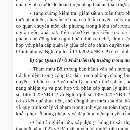
quản lý nhà nước để hoàn thiện pháp luật an toàn thực
- Tăng cường kiểm tra, giám sát an toàn thực p
thời phát hiện, chuyển cơ quan có thẩm quyền xử lý ng
cơ quan chuyên môn địa phương trong kiểm soát rượu 
nguồn gốc, xuất xứ. Trên cơ sở kết quả kiểm tra, tổ 
phạm; chủ động kiến nghị hoàn thiện cơ chế, chính sá
hợp với phân cấp quản lý giữa các cấp chính quyền th
Chính phủ và Nghị định số 139/2025/NĐ-CP của Chính
b) Cục Quản lý và Phát triển thị trường trong n
- Tham mưu Bộ trưởng ban hành văn bản hướng
trách nhiệm trong công tác đấu tranh phòng, chống bu
quyền sở hữu trí tuệ và quản lý an toàn thực phẩm, 
năng nhiệm vụ và phù hợp với phân cấp quản lý giữa 
số 146/2025/NĐ-CP và Nghị định số 139/2025/NĐ-CP 
cơ sở kết quả thực tiễn, chủ động tham mưu sửa đổi, bổ
và quy trình xử lý vi phạm trong lĩnh vực an toàn thự
khắc phục lỗ hổng pháp lý và đáp ứng hiệu quả yêu cầu 
- Chủ trì nghiên cứu, xây dựng Thông tư xác t
tháng 6 năm 2023 về Bảo vệ quyền lợi người tiêu dùng.