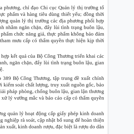
a phương, chỉ đạo Chi cục Quản lý thị trường tổ
hực phẩm và hàng tiêu dùng thiết yếu; đồng thời
ượng quản lý thị trường các địa phương phối hợp
nh nhằm ngăn chặn, đẩy lùi tình trạng buôn lậu,
hực phẩm chức năng giả, thực phẩm không bảo đảm
 tham mưu cấp có thẩm quyền thực hiện kịp thời
ng hợp kết quả của Bộ Công Thương triển khai các
nh, ngăn chặn, đẩy lùi tình trạng buôn lậu, gian
ệ.
o 389 Bộ Công Thương, tập trung đề xuất chính
i kiểm soát chất lượng, truy xuất nguồn gốc, bảo
giải pháp phòng, chống buôn lậu, gian lận thương
ời xử lý vướng mắc và báo cáo cấp có thẩm quyền
ờng quản lý hoạt động cấp giấy phép kinh doanh
 nghiệp rà soát, cập nhật bổ sung để hoàn thiện
n xuất, kinh doanh rượu, đặc biệt là rượu do dân