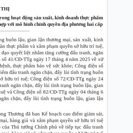
 THỊ
trong hoạt động sản xuất, kinh doanh thực phẩm
ợp với mô hình chính quyền địa phương hai cấp
_______________
ng buôn lậu, gian lận thương mại, sản xuất, kinh
oàn thực phẩm và xâm phạm quyền sở hữu trí tuệ,
 đạo quyết liệt nhằm tăng cường đấu tranh, ngăn
iện số 41/CĐ-TTg ngày 17 tháng 4 năm 2025 về xử
a bệnh, thực phẩm bảo vệ sức khỏe; Công điện số
ểm đấu tranh ngăn chặn, đẩy lùi tình trạng buôn
sở hữu trí tuệ; Công điện số 72/CĐ-TTg ngày 24
anh ngăn chặn, đẩy lùi tình trạng buôn lậu, gian
 tuệ và Công điện số 82/CĐ-TTg ngày 04 tháng 6
ăn chặn, đẩy lùi tình trạng buôn lậu, gian lận
Công Thương đã ban Kế hoạch cao điểm giám sát,
 mại, hàng giả và xâm phạm quyền sở hữu trí tuệ
 của Thủ tướng Chính phủ về tiếp tục đấu tranh