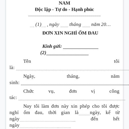
NAM
Độc lập - Tự do - Hạnh phúc
____________________________________
(1)
, ngày
tháng
năm 20…
….
….
.........
.........
ĐƠN XIN NGHỈ ỐM ĐAU
Kính gửi:
.........................................
(2)
.................................................
Tên tôi
là:
..................................................................................................................................
Ngày, tháng, năm
sinh:
.............................................................................................
Chức vụ, đơn vị công
tác:
............................................................................................................................
Nay tôi làm đơn này xin phép cho tôi được
nghỉ ốm đau, thời gian là
ngày, kể từ
.............
ngày
đến hết
……………………………………....
ngày
…………………………..……….