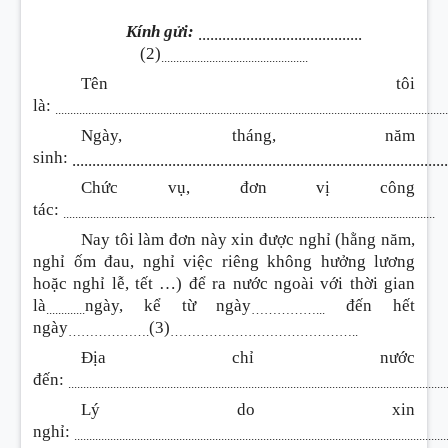
Kính gửi:
.........................................
(2)
.................................................
Tên tôi
là:
..................................................................................................................................
Ngày, tháng, năm
sinh:
.............................................................................................
Chức vụ, đơn vị công
tác:
............................................................................................................................
Nay tôi làm đơn này xin được nghỉ (hằng năm,
nghỉ ốm đau, nghỉ việc riêng không hưởng lương
hoặc nghỉ lễ, tết …) để ra nước ngoài với thời gian
là
ngày, kể từ ngày
đến hết
.............
……………...
ngày
(3)
……………….
……………………………………..
Địa chỉ nước
đến:
.............................................................................................................................
Lý do xin
nghỉ:
...........................................................................................................................