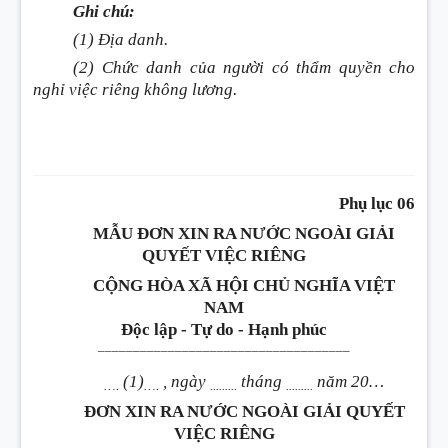
Ghi chú:
(1) Địa danh.
(2) Chức danh của người có thẩm quyền cho
nghỉ việc riêng không lương.
Phụ lục 06
MẪU ĐƠN XIN RA NƯỚC NGOÀI GIẢI
QUYẾT VIỆC RIÊNG
CỘNG HÒA XÃ HỘI CHỦ NGHĨA VIỆT
NAM
Độc lập - Tự do - Hạnh phúc
____________________________________
(1)
, ngày
tháng
năm 20…
….
….
.........
.........
ĐƠN XIN RA NƯỚC NGOÀI GIẢI QUYẾT
VIỆC RIÊNG