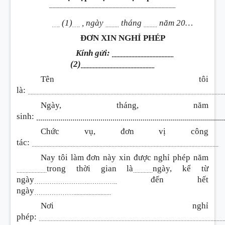
____________________________________
(1)
, ngày
tháng
năm 20…
….
….
.........
.........
ĐƠN XIN NGHỈ PHÉP
Kính gửi:
.........................................
(2)
.................................................
Tên tôi
là:
..................................................................................................................................
Ngày, tháng, năm
sinh:
.............................................................................................
Chức vụ, đơn vị công
tác:
............................................................................................................................
Nay tôi làm đơn này xin được nghỉ phép năm
trong thời gian là
ngày, kể từ
....................
.............
ngày
đến hết
…………………….…………..
ngày
……………….........................
Nơi nghỉ
phép:
..........................................................................................................................