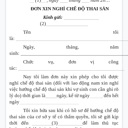
(1)
, ngày
tháng
năm 20…
….
….
.........
.........
ĐƠN XIN NGHỈ CHẾ ĐỘ THAI SẢN
Kính gửi:
.........................................
(2)
.................................................
Tên tôi
là:
..................................................................................................................................
Ngày, tháng, năm
sinh:
.............................................................................................
Chức vụ, đơn vị công
tác:
............................................................................................................................
Nay tôi làm đơn này xin phép cho tôi được
nghỉ chế độ thai sản (đối với lao động nam xin nghỉ
việc hưởng chế độ thai sản khi vợ sinh con cần ghi rõ
lý do) thời gian là
ngày, kể từ ngày
đến hết
.............
………..
ngày
…………………………………………
Tôi xin hứa sau khi có hồ sơ để hưởng chế độ
thai sản của cơ sở y tế có thẩm quyền, tôi sẽ gửi kịp
thời đến
(3)
để làm thủ tục
.......................
.............................