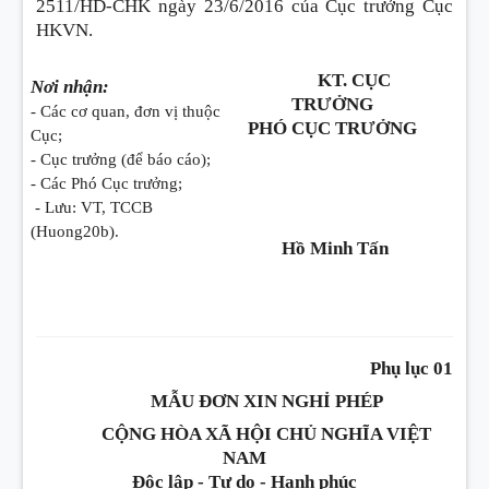
2511/HD-CHK ngày 23/6/2016 của Cục trưởng Cục
HKVN.
KT. CỤC
Nơi nhận:
TRƯỞNG
- Các cơ quan, đơn vị thuộc
PHÓ CỤC TRƯỞNG
Cục;
- Cục trưởng (để báo cáo);
- Các Phó Cục trưởng;
- Lưu: VT, TCCB
(Huong20b).
Hồ Minh Tấn
Phụ lục 01
MẪU ĐƠN XIN NGHỈ PHÉP
CỘNG HÒA XÃ HỘI CHỦ NGHĨA VIỆT
NAM
Độc lập - Tự do - Hạnh phúc