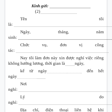
Kính gửi:
.........................................
(2)
.................................................
Tên tôi
là:
..................................................................................................................................
Ngày, tháng, năm
sinh:
.............................................................................................
Chức vụ, đơn vị công
tác:
............................................................................................................................
Nay tôi làm đơn này xin được nghỉ việc riêng
không hưởng lương, thời gian là
ngày,
.............
kể từ ngày
đến hết
……………….…………..
ngày
………………............
Nơi
nghỉ:
...........................................................................................................................
Lý do
nghỉ:
...........................................................................................................................
Địa chỉ, điện thoại liên hệ khi