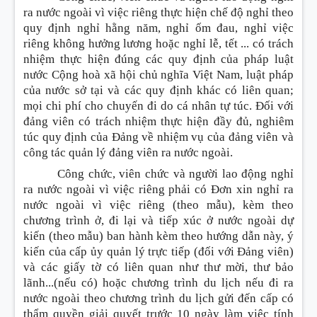
ra nước ngoài vì việc riêng thực hiện chế độ nghỉ theo
quy định nghỉ hằng năm, nghỉ ốm đau, nghỉ việc
riêng không hưởng lương hoặc nghỉ lễ, tết ... có trách
nhiệm thực hiện đúng các quy định của pháp luật
nước Cộng hoà xã hội chủ nghĩa Việt Nam, luật pháp
của nước sở tại và các quy định khác có liên quan;
mọi chi phí cho chuyến đi do cá nhân tự túc. Đối với
đảng viên có trách nhiệm thực hiện đầy đủ, nghiêm
túc quy định của Đảng về nhiệm vụ của đảng viên và
công tác quản lý đảng viên ra nước ngoài.
Công chức, viên chức và người lao động nghỉ
ra nước ngoài vì việc riêng phải có Đơn xin nghỉ ra
nước ngoài vì việc riêng (theo mẫu), kèm theo
chương trình ở, đi lại và tiếp xúc ở nước ngoài dự
kiến (theo mẫu) ban hành kèm theo hướng dẫn này, ý
kiến của cấp ủy quản lý trực tiếp (đối với Đảng viên)
và các giấy tờ có liên quan như thư mời, thư bảo
lãnh...(nếu có) hoặc chương trình du lịch nếu đi ra
nước ngoài theo chương trình du lịch gửi đến cấp có
thẩm quyền giải quyết trước 10 ngày làm việc tính