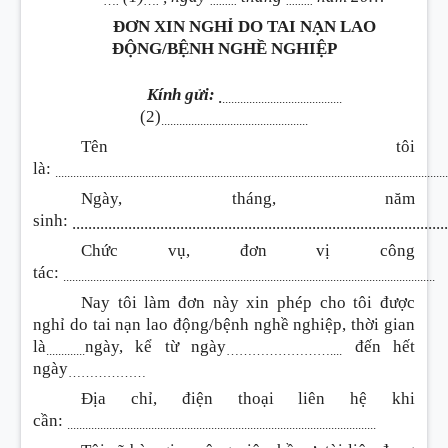
….
….
.........
.........
ĐƠN XIN NGHỈ DO TAI NẠN LAO
ĐỘNG/BỆNH NGHỀ NGHIỆP
Kính gửi:
.
........................................
(2)
.................................................
Tên tôi
là:
..................................................................................................................................
Ngày, tháng, năm
sinh:
.............................................................................................
Chức vụ, đơn vị công
tác:
............................................................................................................................
Nay tôi làm đơn này xin phép cho tôi được
nghỉ do tai nạn lao động/bệnh nghề nghiệp, thời gian
là
ngày, kể từ ngày
đến hết
.............
……………………....
ngày
………………
Địa chỉ, điện thoại liên hệ khi
cần:
.......................................................................................................