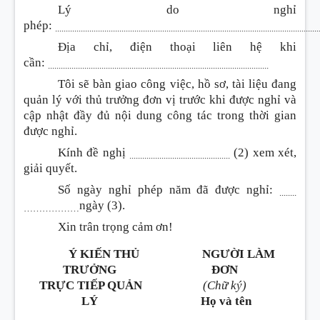
Lý do nghỉ
phép:
..........................................................................................................................
Địa chỉ, điện thoại liên hệ khi
cần:
.......................................................................................................
Tôi sẽ bàn giao công việc, hồ sơ, tài liệu đang
quản lý với thủ trưởng đơn vị trước khi được nghỉ và
cập nhật đầy đủ nội dung công tác trong thời gian
được nghỉ.
Kính đề nghị
(2) xem xét,
...............................................
giải quyết.
Số ngày nghỉ phép năm đã được nghỉ:
........
ngày (3).
………………
Xin trân trọng cảm ơn!
Ý KIẾN THỦ
NGƯỜI LÀM
TRƯỞNG
ĐƠN
TRỰC TIẾP QUẢN
(Chữ ký)
LÝ
Họ và tên