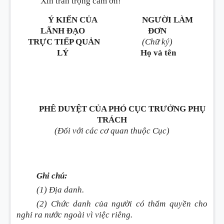
Xin trân trọng cảm ơn!
Ý KIẾN CỦA
NGƯỜI LÀM
LÃNH ĐẠO
ĐƠN
TRỰC TIẾP QUẢN
(Chữ ký)
LÝ
Họ và tên
PHÊ DUYỆT CỦA PHÓ CỤC TRƯỞNG PHỤ
TRÁCH
(Đối với các cơ quan thuộc Cục)
Ghi chú:
(1) Địa danh.
(2) Chức danh của người có thẩm quyền cho
nghỉ ra nước ngoài vì việc riêng.