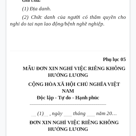
Ghi chú:
(1) Địa danh.
(2) Chức danh của người có thẩm quyền cho
nghỉ do tai nạn lao động/bệnh nghề nghiệp.
Phụ lục 05
MẪU ĐƠN XIN NGHỈ VIỆC RIÊNG KHÔNG
HƯỞNG LƯƠNG
CỘNG HÒA XÃ HỘI CHỦ NGHĨA VIỆT
NAM
Độc lập - Tự do - Hạnh phúc
____________________________________
(1)
, ngày
tháng
năm 20…
….
….
.........
.........
ĐƠN XIN NGHỈ VIỆC RIÊNG KHÔNG
HƯỞNG LƯƠNG