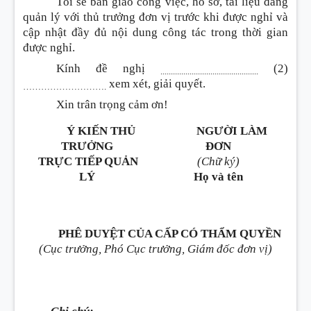
Tôi sẽ bàn giao công việc, hồ sơ, tài liệu đang
quản lý với thủ trưởng đơn vị trước khi được nghỉ và
cập nhật đầy đủ nội dung công tác trong thời gian
được nghỉ.
Kính đề nghị
(2)
...............................................
xem xét, giải quyết.
……………………….
Xin trân trọng cảm ơn!
Ý KIẾN THỦ
NGƯỜI LÀM
TRƯỞNG
ĐƠN
TRỰC TIẾP QUẢN
(Chữ ký)
LÝ
Họ và tên
PHÊ DUYỆT CỦA CẤP CÓ THẨM QUYỀN
(Cục trưởng, Phó Cục trưởng, Giám đốc đơn vị)