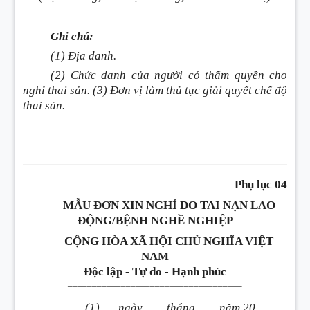
Ghi chú:
(1) Địa danh.
(2) Chức danh của người có thẩm quyền cho
nghỉ thai sản. (3) Đơn vị làm thủ tục giải quyết chế độ
thai sản.
Phụ lục 04
MẪU ĐƠN XIN NGHỈ DO TAI NẠN LAO
ĐỘNG/BỆNH NGHỀ NGHIỆP
CỘNG HÒA XÃ HỘI CHỦ NGHĨA VIỆT
NAM
Độc lập - Tự do - Hạnh phúc
____________________________________
(1)
, ngày
tháng
năm 20…