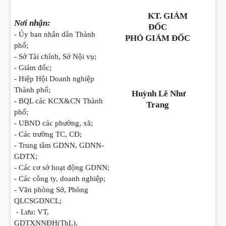
KT. GIÁM
Nơi nhận:
ĐỐC
- Ủy ban nhân dân Thành
PHÓ GIÁM ĐỐC
phố;
- Sở Tài chính, Sở Nội vụ;
- Giám đốc;
- Hiệp Hội Doanh nghiệp
Thành phố;
Huỳnh Lê Như
- BQL các KCX&CN Thành
Trang
phố;
- UBND các phường, xã;
- Các trường TC, CĐ;
- Trung tâm GDNN, GDNN-
GDTX;
- Các cơ sở hoạt động GDNN;
- Các công ty, doanh nghiệp;
- Văn phòng Sở, Phòng
QLCSGDNCL;
- Lưu: VT,
GDTXNNĐH(ThL).