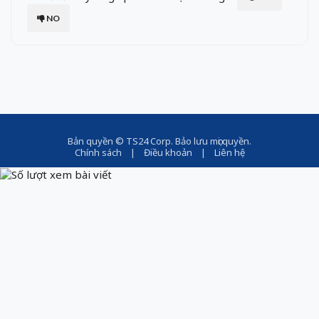
NO
Bản quyền ©
TS24 Corp
. Bảo lưu mọi quyền.
Chính sách
|
Điều khoản
|
Liên hệ