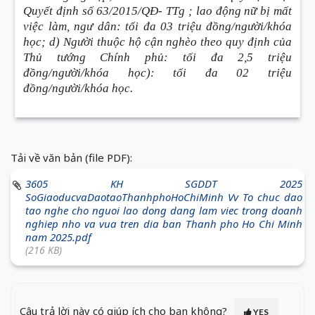
Quyết định số 63/2015/QĐ- TTg ; lao động nữ bị mất
việc làm, ngư dân: tối đa 03 triệu đồng/người/khóa
học; d) Người thuộc hộ cận nghèo theo quy định của
Thủ tướng Chính phủ: tối đa 2,5 triệu
đồng/người/khóa học)
: tối đa 02 triệu
đồng/người/khóa học.
Tải về văn bản (file PDF):
3605 KH SGDDT 2025
SoGiaoducvaDaotaoThanhphoHoChiMinh Vv To chuc dao
tao nghe cho nguoi lao dong dang lam viec trong doanh
nghiep nho va vua tren dia ban Thanh pho Ho Chi Minh
nam 2025.pdf
(216 KB)
Câu trả lời này có giúp ích cho bạn không?
YES