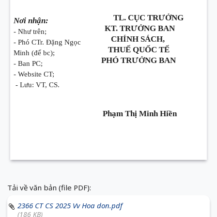
TL. CỤC TRƯỞNG
Nơi nhận:
KT. TRƯỞNG BAN
- Như trên;
CHÍNH SÁCH,
- Phó CTr. Đặng Ngọc
THUẾ QUỐC TẾ
Minh (để bc);
PHÓ TRƯỞNG BAN
- Ban PC;
- Website CT;
- Lưu: VT, CS.
Phạm Thị Minh Hiền
Tải về văn bản (file PDF):
2366 CT CS 2025 Vv Hoa don.pdf
(186 KB)