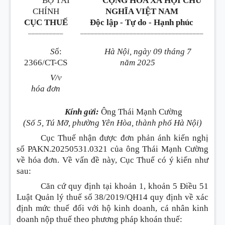
BỘ TÀI
CỘNG HÒA XÃ HỘI CHỦ
CHÍNH
NGHĨA VIỆT NAM
CỤC THUẾ
Độc lập - Tự do - Hạnh phúc
__________
___________________________________
S
ố:
Hà Nội, ngày 09 tháng 7
2366/CT-CS
năm 2025
V/v
hóa đơn
Kính gửi:
Ông Thái Mạnh Cường
(Số 5, Tú Mỡ, phường Yên Hòa, thành phố Hà Nội)
Cục Thuế nhận được đơn phản ánh kiến nghị
số PAKN.20250531.0321 của ông Thái Mạnh Cường
về hóa đơn. Về vấn đề này, Cục Thuế có ý kiến như
sau:
Căn cứ quy định tại khoản 1, khoản 5 Điều 51
Luật Quản lý thuế số 38/2019/QH14 quy định về xác
định mức thuế đối với hộ kinh doanh, cá nhân kinh
doanh nộp thuế theo phương pháp khoán thuế: