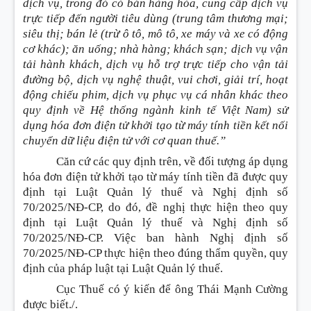
dịch vụ, trong đó có bán hàng hóa, cung cấp dịch vụ
trực tiếp đến người tiêu dùng (trung tâm thương mại;
siêu thị; bán lẻ (trừ ô tô, mô tô, xe máy và xe có động
cơ khác); ăn uống; nhà hàng; khách sạn; dịch vụ vận
tải hành khách, dịch vụ hỗ trợ trực tiếp cho vận tải
đường bộ, dịch vụ nghệ thuật, vui chơi, giải trí, hoạt
động chiếu phim, dịch vụ phục vụ cá nhân khác theo
quy định về Hệ thống ngành kinh tế Việt Nam) sử
dụng hóa đơn điện tử khởi tạo từ máy tính tiền kết nối
chuyển dữ liệu điện tử với cơ quan thuế.”
Căn cứ các quy định trên, về đối tượng áp dụng
hóa đơn điện tử khởi tạo từ máy tính tiền đã được quy
định tại Luật Quản lý thuế và Nghị định số
70/2025/NĐ-CP, do đó, đề nghị thực hiện theo quy
định tại Luật Quản lý thuế và Nghị định số
70/2025/NĐ-CP. Việc ban hành Nghị định số
70/2025/NĐ-CP thực hiện theo đúng thẩm quyền, quy
định của pháp luật tại Luật Quản lý thuế.
Cục Thuế có ý kiến để ông Thái Mạnh Cường
được biết./.