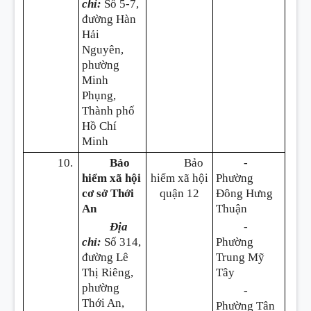
chỉ:
Số 5-7,
đường Hàn
Hải
Nguyên,
phường
Minh
Phụng,
Thành phố
Hồ Chí
Minh
10.
Bảo
Bảo
-
hiểm xã hội
hiểm xã hội
Phường
cơ sở Thới
quận 12
Đông Hưng
An
Thuận
Địa
-
chỉ:
Số 314,
Phường
đường Lê
Trung Mỹ
Thị Riêng,
Tây
phường
-
Thới An,
Phường Tân