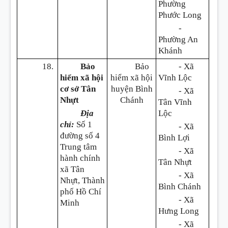
Phường
Phước Long
-
Phường An
Khánh
18.
Bảo
Bảo
- Xã
hiểm xã hội
hiểm xã hội
Vĩnh Lộc
cơ sở Tân
huyện Bình
- Xã
Nhựt
Chánh
Tân Vĩnh
Địa
Lộc
chỉ:
Số 1
- Xã
đường số 4
Bình Lợi
Trung tâm
- Xã
hành chính
Tân Nhựt
xã Tân
- Xã
Nhựt, Thành
Bình Chánh
phố Hồ Chí
- Xã
Minh
Hưng Long
- Xã