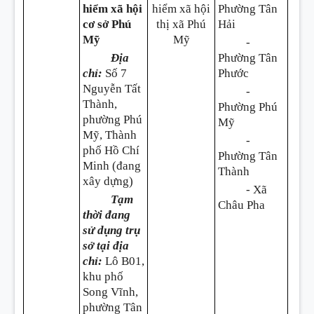
hiểm xã hội
hiểm xã hội
Phường Tân
cơ sở Phú
thị xã Phú
Hải
Mỹ
Mỹ
-
Địa
Phường Tân
chỉ:
Số 7
Phước
Nguyễn Tất
-
Thành,
Phường Phú
phường Phú
Mỹ
Mỹ, Thành
-
phố Hồ Chí
Phường Tân
Minh (đang
Thành
xây dựng)
- Xã
Tạm
Châu Pha
thời đang
sử dụng trụ
sở tại địa
chỉ:
Lô B01,
khu phố
Song Vĩnh,
phường Tân