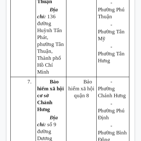
Thuận
-
Địa
Phường Phú
chỉ:
136
Thuận
đường
-
Huỳnh Tấn
Phường Tân
Phát,
Mỹ
phường Tân
-
Thuận,
Phường Tân
Thành phố
Hưng
Hồ Chí
Minh
7.
Bảo
Bảo
-
hiểm xã hội
hiểm xã hội
Phường
cơ sở
quận 8
Chánh Hưng
Chánh
-
Hưng
Phường Phú
Địa
Định
chỉ:
số 9
-
đường
Phường Bình
Dương
Đông