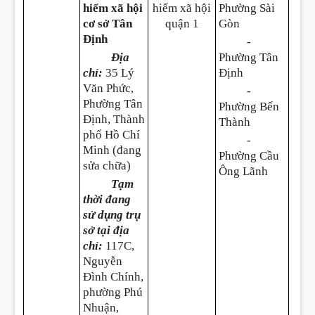
hiểm xã hội
hiểm xã hội
Phường Sài
cơ sở Tân
quận 1
Gòn
Định
-
Địa
Phường Tân
chỉ:
35 Lý
Định
Văn Phức,
-
Phường Tân
Phường Bến
Định, Thành
Thành
phố Hồ Chí
-
Minh (đang
Phường Cầu
sửa chữa)
Ông Lãnh
Tạm
thời đang
sử dụng trụ
sở tại địa
chỉ:
117C,
Nguyễn
Đình Chính,
phường Phú
Nhuận,