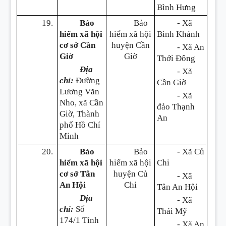
Bình Hưng
19.
Bảo
Bảo
- Xã
hiểm xã hội
hiểm xã hội
Bình Khánh
cơ sở Cần
huyện Cần
- Xã An
Giờ
Giờ
Thới Đông
Địa
- Xã
chỉ:
Đường
Cần Giờ
Lương Văn
- Xã
Nho, xã Cần
đảo Thạnh
Giờ, Thành
An
phố Hồ Chí
Minh
20.
Bảo
Bảo
- Xã Củ
hiểm xã hội
hiểm xã hội
Chi
cơ sở Tân
huyện Củ
- Xã
An Hội
Chi
Tân An Hội
Địa
- Xã
chỉ:
Số
Thái Mỹ
174/1 Tỉnh
- Xã An