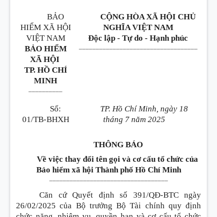
BẢO
CỘNG HÒA XÃ HỘI CHỦ
HIỂM XÃ HỘI
NGHĨA VIỆT NAM
VIỆT NAM
Độc lập - Tự do - Hạnh phúc
___________________________________
BẢO HIỂM
XÃ HỘI
TP. HỒ CHÍ
MINH
__________
Số:
TP. Hồ Chí Minh, ngày 18
01/TB-BHXH
tháng 7 năm 2025
THÔNG BÁO
Về việc thay đổi tên gọi và cơ cấu tổ chức của
Bảo hiểm xã hội Thành phố Hồ Chí Minh
___________________________________
Căn cứ Quyết định số 391/QĐ-BTC ngày
26/02/2025 của Bộ trưởng Bộ Tài chính quy định
chức năng, nhiệm vụ, quyền hạn và cơ cấu tổ chức