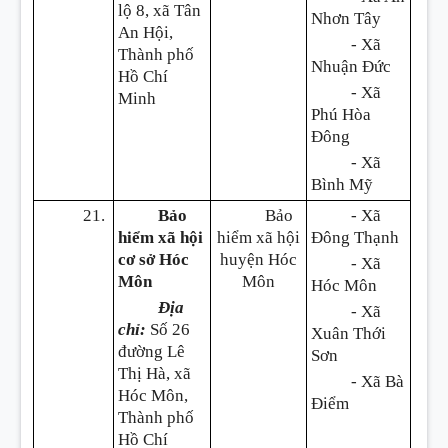
lộ 8, xã Tân
Nhơn Tây
An Hội,
- Xã
Thành phố
Nhuận Đức
Hồ Chí
- Xã
Minh
Phú Hòa
Đông
- Xã
Bình Mỹ
21.
Bảo
Bảo
- Xã
hiểm xã hội
hiểm xã hội
Đông Thạnh
cơ sở Hóc
huyện Hóc
- Xã
Môn
Môn
Hóc Môn
Địa
- Xã
chỉ:
Số 26
Xuân Thới
đường Lê
Sơn
Thị Hà, xã
- Xã Bà
Hóc Môn,
Điểm
Thành phố
Hồ Chí