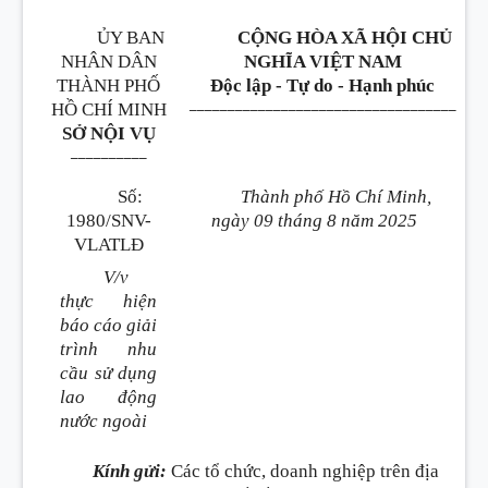
ỦY BAN
CỘNG HÒA XÃ HỘI CHỦ
NHÂN DÂN
NGHĨA VIỆT NAM
THÀNH PHỐ
Độc lập - Tự do - Hạnh phúc
___________________________________
HỒ CHÍ MINH
SỞ NỘI VỤ
__________
Số:
Thành phố Hồ Chí Minh,
1980/SNV-
ngày 09 tháng 8 năm 2025
VLATLĐ
V/v
thực hiện
báo cáo giải
trình nhu
cầu sử dụng
lao động
nước ngoài
Kính gửi:
Các tổ chức, doanh nghiệp trên địa