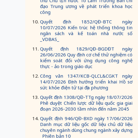
thư Chủ tịch nước Tô Lâm Trưởng Ban chỉ
đạo Trung ương về phát triển khoa học
công
Quyết định 1852/QĐ-BTC ngày
10/07/2026 Kiến trúc hệ thống thông tin
ngân sách và kế toán nhà nước số
_VDBAS_
Quyết định 1829/QĐ-BGDĐT ngày
26/06/2026 Quy định cơ chế thử nghiệm có
kiểm soát đối với ứng dụng công nghệ
thực - ảo trong giáo dục
Công văn 1347/KCB-QLCL&CGKT ngày
14/07/2026 Định hướng triển khai Hồ sơ
sức khỏe điện tử tại địa phương
Quyết định 1308/QĐ-TTg ngày 18/07/2026
Phê duyệt Chiến lược dữ liệu quốc gia giai
đoạn 2026-2030 tầm nhìn đến năm 2045
Quyết định 946/QĐ-BXD ngày 17/06/2026
Danh mục dữ liệu gốc dữ liệu chủ dữ liệu
chuyên ngành dùng chung ngành xây dựng
_Phiên bản 10_