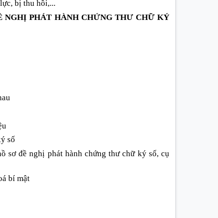
c, bị thu hồi,...
ĐỀ NGHỊ PHÁT HÀNH CHỨNG THƯ CHỮ KÝ
nhau
ệu
ký số
 hồ sơ đề nghị phát hành chứng thư chữ ký số, cụ
oá bí mật