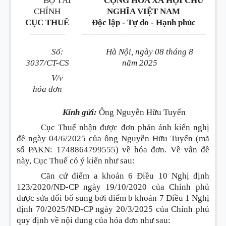
BỘ TÀI
CỘNG HÒA XÃ HỘI CHỦ
CHÍNH
NGHĨA VIỆT NAM
CỤC THUẾ
Độc lập - Tự do - Hạnh phúc
__________
___________________________________
Số:
Hà Nội, ngày 08 tháng 8
3037/CT-CS
năm 2025
V/v
hóa đơn
Kính gửi:
Ông Nguyễn Hữu Tuyến
Cục Thuế nhận được đơn phản ánh kiến nghị
đề ngày 04/6/2025 của ông Nguyễn Hữu Tuyến (mã
số PAKN: 1748864799555) về hóa đơn. Về vấn đề
này, Cục Thuế có ý kiến như sau:
Căn cứ điểm a khoản 6 Điều 10 Nghị định
123/2020/NĐ-CP ngày 19/10/2020 của Chính phủ
được sửa đổi bổ sung bởi điểm b khoản 7 Điều 1 Nghị
định 70/2025/NĐ-CP ngày 20/3/2025 của Chính phủ
quy định về nội dung của hóa đơn như sau: