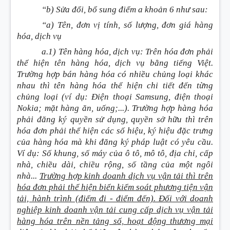
“b) Sửa đổi, bổ sung điểm a khoản 6 như sau:
“a) Tên, đơn vị tính, số lượng, đơn giá hàng
hóa, dịch vụ
a.1) Tên hàng hóa, dịch vụ: Trên hóa đơn phải
thể hiện tên hàng hóa, dịch vụ bằng tiếng Việt.
Trường hợp bán hàng hóa có nhiều chủng loại khác
nhau thì tên hàng hóa thể hiện chi tiết đến từng
chủng loại (ví dụ: Điện thoại Samsung, điện thoại
Nokia; mặt hàng ăn, uống;...). Trường hợp hàng hóa
phải đăng ký quyền sử dụng, quyền sở hữu thì trên
hóa đơn phải thể hiện các số hiệu, ký hiệu đặc trưng
của hàng hóa mà khi đăng ký pháp luật có yêu cầu.
Ví dụ: Số khung, số máy của ô tô, mô tô, địa chỉ, cấp
nhà, chiều dài, chiều rộng, số tầng của một ngôi
nhà...
Trường hợp kinh doanh dịch vụ vận tải thì trên
hóa đơn phải thể hiện biển kiểm soát phương tiện vận
tải, hành trình (điểm đi - điểm đến). Đối với doanh
nghiệp kinh doanh vận tải cung cấp dịch vụ vận tải
hàng hóa trên nền tảng số, hoạt động thương mại