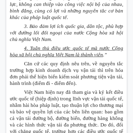
lực, không can thiệp vào công việc nội bộ của nhau,
bình đẳng, cùng có lợi và những nguyên tắc cơ bản
khác của pháp luật quốc tế.
3. Bảo đảm lợi ích quốc gia, dân tộc, phù hợp
với đường lối đối ngoại của nước Cộng hòa xã hội
chủ nghĩa Việt Nam.
4. Tuân thủ điều ước quốc tế mà nước Cộng
hòa xã hội chủ nghĩa Việt Nam là thành viên
.”
Căn cứ các quy định nêu trên, về nguyên tắc
trường hợp kinh doanh dịch vụ vận tải thì trên hóa
đơn phải thể hiện biển kiểm soát phương tiện vận tải,
hành trình (điểm đi - điểm đến).
Việt Nam hiện nay đã tham gia và ký kết điều
ước quốc tế (hiệp định) trong lĩnh vực vận tải quốc tế,
nhằm hài hòa pháp luật, tạo thuận lợi cho thương mại
và bảo vệ quyền lợi của các bên liên quan: bao gồm
cả vận tải đường bộ, đường biển, đường hàng không
và các hình thức vận tải đa phương thức. Do đó, đối
với chặng quốc tế, trường hợp các điều ước quốc tế