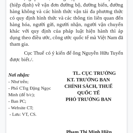
(hiệp định) về vận đơn đường bộ, đường biển, đường
hàng không và các hình thức vận tải đa phương thức
có quy định hình thức và các thông tin liên quan đến
hàng hóa, người gửi, người nhận, người vận chuyển
khác với quy định của pháp luật hiện hành thì áp
dụng theo điều ước, công ước quốc tế mà Việt Nam đã
tham gia.
Cục Thuế có ý kiến để ông Nguyễn Hữu Tuyến
được biết./.
TL. CỤC TRƯỞNG
Nơi nhận:
KT. TRƯỞNG BAN
- Như trên;
CHÍNH SÁCH, THUẾ
- Phó CTrg Đặng Ngọc
QUỐC TẾ
Minh (để b/c);
PHÓ TRƯỞNG BAN
- Ban PC;
- Website CT;
- Lưu: VT, CS.
Phạm Thị Minh Hiền