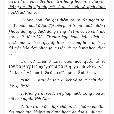
điện tử thì phải thể hiện tên hàng hóa vận chuyển,
thông tin tên, địa chỉ, mã số thuế hoặc số định danh
người gửi hàng.
Trường hợp cần ghi thêm chữ nước ngoài thì
chữ nước ngoài được đặt bên phải trong ngoặc đơn (
) hoặc đặt ngay dưới dòng tiếng Việt và có cỡ chữ nhỏ
hơn chữ tiếng Việt. Trường hợp hàng hóa, dịch vụ
được giao dịch có quy định về mã hàng hóa, dịch vụ
thì trên hóa đơn phải ghi cả tên và mã hàng hóa, dịch
vụ.”
Căn cứ Điều 3 Luật điều ước quốc tế số
108/2016/QH13 ngày 09/4/2016 quy định về nguyên
tắc ký kết và thực hiện điều ước quốc tế như sau:
“Điều 3. Nguyên tắc ký kết và thực hiện điều
ước quốc tế
1. Không trái với Hiến pháp nước Cộng hòa xã
hội chủ nghĩa Việt Nam.
2. Tôn trọng độc lập, chủ quyền, toàn vẹn lãnh
thổ quốc gia, không sử dụng hoặc đe dọa sử dụng vũ