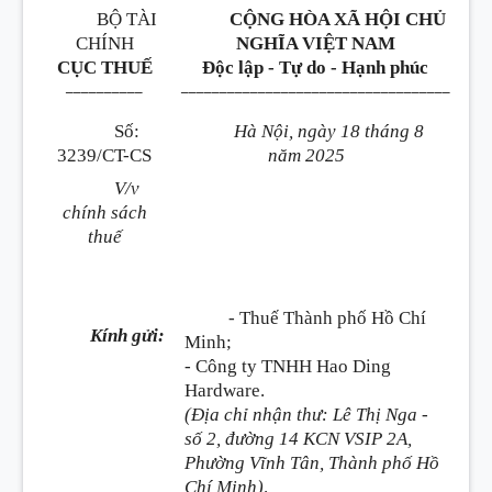
BỘ TÀI
CỘNG HÒA XÃ HỘI CHỦ
CHÍNH
NGHĨA VIỆT NAM
CỤC THUẾ
Độc lập - Tự do - Hạnh phúc
__________
___________________________________
Số:
Hà Nội, ngày 18 tháng 8
3239/CT-CS
năm 2025
V/v
chính sách
thuế
- Thuế Thành phố Hồ Chí
Kính gửi:
Minh;
- Công ty TNHH Hao Ding
Hardware.
(Địa chỉ nhận thư: Lê Thị Nga -
số 2, đường 14 KCN VSIP 2A,
Phường Vĩnh Tân, Thành phố Hồ
Chí Minh)
.