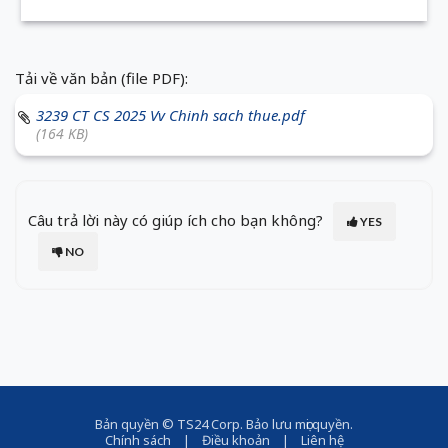
Tải về văn bản (file PDF):
3239 CT CS 2025 Vv Chinh sach thue.pdf
(164 KB)
Câu trả lời này có giúp ích cho bạn không?
YES
NO
Bản quyền ©
TS24 Corp
. Bảo lưu mọi quyền.
Chính sách
|
Điều khoản
|
Liên hệ