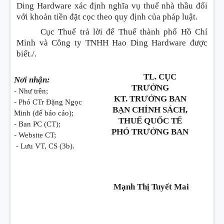
Ding Hardware xác định nghĩa vụ thuế nhà thầu đối
với khoản tiền đặt cọc theo quy định của pháp luật.
Cục Thuế trả lời để Thuế thành phố Hồ Chí
Minh và Công ty TNHH Hao Ding Hardware được
biết./.
TL. CỤC
Nơi nhận:
TRƯỞNG
- Như trên;
KT. TRƯỞNG BAN
- Phó CTr Đặng Ngọc
BẠN CHÍNH SÁCH,
Minh (để báo cáo);
THUẾ QUỐC TẾ
- Ban PC (CT);
PHÓ TRƯỞNG BAN
- Website CT;
- Lưu VT, CS (3b).
Mạnh Thị Tuyết Mai