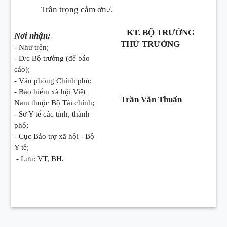
Trân trọng cảm ơn./.
KT. BỘ TRƯỞNG
Nơi nhận:
THỨ TRƯỞNG
- Như trên;
- Đ/c Bộ trưởng (để báo
cáo);
- Văn phòng Chính phủ;
- Bảo hiểm xã hội Việt
Trần Văn Thuấn
Nam thuộc Bộ Tài chính;
- Sở Y tế các tỉnh, thành
phố;
- Cục Bảo trợ xã hội - Bộ
Y tế;
- Lưu: VT, BH.