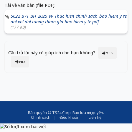
Tải về văn bản (file PDF):
5622 BYT BH 2025 Vv Thuc hien chinh sach bao hiem y te
doi voi doi tuong tham gia bao hiem y te.pdf
(177 KB)
Câu trả lời này có giúp ích cho bạn không?
YES
NO
Bản quyền ©
TS24 Corp
. Bảo lưu mọi quyền.
Chính sách
|
Điều khoản
|
Liên hệ