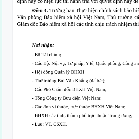
định này có hiệu lực thi hành trái với quyết định này đề
Điều 3.
Trưởng ban Thực hiện chính sách bảo hiể
Văn phòng Bảo hiểm xã hội Việt Nam, Thủ trưởng cá
Giám đốc Bảo hiểm xã hội các tỉnh chịu trách nhiệm thi
Nơi nhận:
- Bộ Tài chính;
- Các Bộ: Nội vụ, Tư pháp, Y tế, Quốc phòng, Công an
- Hội đồng Quản lý BHXH;
- Thứ trưởng Bùi Văn Khắng (để b/c);
- Các Phó Giám đốc BHXH Việt Nam;
- Tổng Công ty Bưu điện Việt Nam;
- Các đơn vị thuộc, trực thuộc BHXH Việt Nam;
- BHXH các tỉnh, thành phố trực thuộc Trung ương;
- Lưu: VT, CSXH.