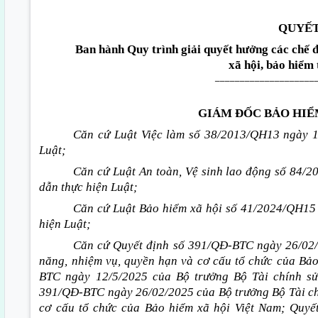
QUYẾT
Ban hành
Q
uy trình giải quyết hưởng các chế 
xã hội, bảo hiểm 
____________________
GIÁM ĐỐC BẢO HIỂ
Căn cứ Luật Việc làm
số
38/2013/QH13 ngày 16
Luật;
Căn cứ Luật An toàn, Vệ sinh lao động số 84/
dẫn thực hiện Luật;
Căn cứ Luật Bảo hiểm xã hội số 41/2024/QH15
hiện Luật;
Căn cứ
Quyết
định số 391/QĐ-BTC ngày 26/02/2
năng, nhiệm vụ, quyền hạn và cơ cấu tổ chức của Bả
BTC ngày 12/5/2025 của Bộ trưởng Bộ Tài chính sử
391/QĐ-BTC ngày 26/02/2025 của Bộ trưởng Bộ Tài ch
cơ cấu tổ chức của Bảo hiểm xã hội Việt Nam; Quy