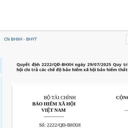
Chi BHXH - BHYT
Quyết định 2222/QĐ-BHXH ngày 29/07/2025 Quy trì
hội chi trả các chế độ bảo hiểm xã hội bảo hiểm thấ
BỘ TÀI CHÍNH
CỘNG
BẢO HIỂM XÃ HỘI
_
VIỆT NAM
__________
Số:
2222
/
QĐ
-BHXH