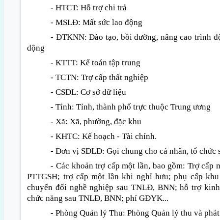
- HTCT: Hỗ trợ chi trả
- MSLĐ: Mất sức lao động
- ĐTKNN: Đào tạo, bồi dưỡng, nâng cao trình độ
động
- KTTT: Kế toán tập trung
- TCTN: Trợ cấp thất nghiệp
- CSDL: Cơ sở dữ liệu
- Tỉnh: Tỉnh, thành phố trực thuộc Trung ương
- Xã: Xã, phường, đặc khu
- KHTC: Kế hoạch - Tài chính.
- Đơn vị SDLĐ: Gọi chung cho cá nhân, tổ chức 
- Các khoản trợ cấp một lần, bao gồm: Trợ cấp 
PTTGSH; trợ cấp một lần khi nghỉ hưu; phụ cấp khu 
chuyển đổi nghề nghiệp sau TNLĐ, BNN; hỗ trợ kinh
chức năng sau TNLĐ, BNN; phí GĐYK...
- Phòng Quản lý Thu: Phòng Quản lý thu và phát 