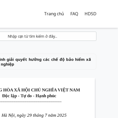
Trang chủ
FAQ
HDSD
nh giải quyết hưởng các chế độ bảo hiểm xã
t nghiệp
 HÒA XÃ HỘI CHỦ NGHĨA VIỆT NAM
Độc lập - Tự do - Hạnh phúc
__________________________________
Hà Nội
, ngày 29 tháng 7 năm 202
5