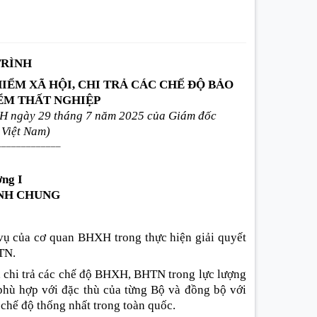
TRÌNH
IỂM XÃ HỘI, CHI TRẢ CÁC CHẾ ĐỘ BẢO
IỂM THẤT NGHIỆP
 ngày 29 tháng 7 năm 2025
của Giám
đốc
 Việt Nam)
_____________
ng I
NH CHUNG
vụ của cơ quan BHXH trong thực hiện giải quyết
HTN
.
, chi trả các chế độ BHXH, BHTN trong lực lượng
hù hợp với đặc thù của từng Bộ và đồng bộ với
 chế độ thống nhất trong toàn quốc.