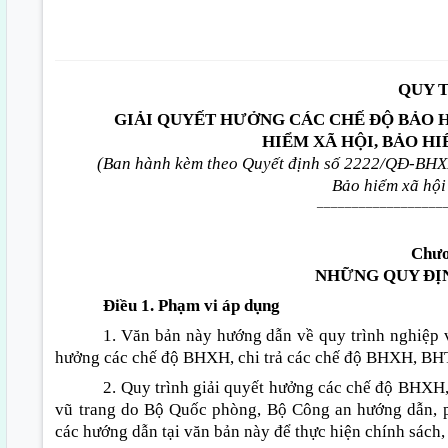
QUY 
GIẢI QUYẾT HƯỞNG CÁC CHẾ ĐỘ BẢO H
HIỂM XÃ HỘI, BẢO H
(Ban hành kèm
theo Quyết định số
2222/QĐ-BHXH
Bảo
hiểm
xã hội
__________________
Chươ
NHỮNG QUY ĐỊ
Điều 1. Phạm vi áp dụng
1. Văn bản này hướng dẫn về quy trình nghiệp 
hưởng các chế độ BHXH, chi trả các chế độ BHXH, B
2. Quy trình giải quyết hưởng các chế độ BHXH
vũ trang do Bộ Quốc phòng, Bộ Công an hướng dẫn, p
các hướng dẫn tại văn bản này
để
thực hiện chính sách,