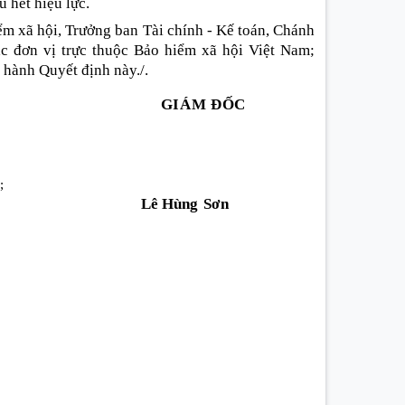
u hết hiệu lực.
m xã hội, Trưởng ban Tài chính - Kế toán, Chánh
c đơn vị trực thuộc Bảo hiểm xã hội Việt Nam;
 hành Quyết định này./.
GIÁM ĐỐC
;
Lê Hù
ng Sơn