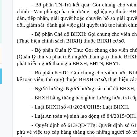
- Bộ phận TN-Trả kết quả: Gọi chung cho viên 
chính - Văn phòng của các đơn vị nghiệp vụ thuộc B
dẫn, tiếp nhận, giải quyết hoặc chuy
ể
n hồ sơ giải quyế
dõi, giám sát, đánh giá việc giải quyết thủ tục hành chí
- Bộ phận Chế độ BHXH: Gọi chung cho viên chứ
(Thực hiện chính sách BHXH) thuộc BHXH cơ sở.
- Bộ phận Quản lý Thu: Gọi chung cho viên chứ
(Quản lý thu và phát triển người tham gia) thuộc BHXH
phát triển người tham gia BHXH, BHTN, BHYT.
- Bộ phận KHTC: Gọi chung cho viên chức, NLĐ l
kế toán viên, thủ quỹ) thuộc BHXH cơ sở, thực hiện các
- Người hưởng: Người hưởng các chế độ BHXH,
- BHXH hằng tháng bao gồm: Lương hưu, trợ cấ
- Luật BHXH số 41/2024/QH15: Luật BHXH.
- Luật An toàn vệ sinh lao động số 84/2015/QH
- Quyết định số 613/QĐ-TTg: Quyết định số 6
phủ về việc trợ cấp hàng tháng cho những người có t