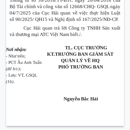
Thông tư số 39/2018/TT-BTC ngày 20/04/2018 của
Bộ Tài chính và công văn số 12668/CHQ- GSQL ngày
04/7/2025 của Cục Hải quan về việc thực hiện Luật
số 90/2025/ QH15 và Nghị định số 167/2025/NĐ-CP.
Cục Hải quan trả lời Công ty TNHH Sản xuất
và thương mại ATC Việt Nam biết./.
TL. CỤC TRƯỞNG
Nơi nhận:
KT.TRƯỞNG BAN GIÁM SÁT
- Như trên;
QUẢN LÝ VỀ HQ
- PCT Âu Anh Tuấn
PHÓ TRƯỞNG BAN
(để b/c)
;
- Lưu: VT, GSQL
(1b)
.
Nguyễn Bắc Hải