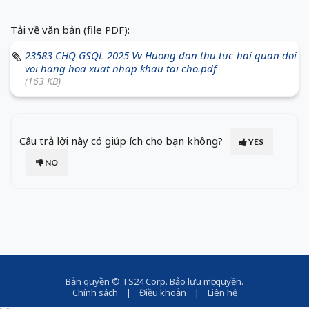
Tải về văn bản (file PDF):
23583 CHQ GSQL 2025 Vv Huong dan thu tuc hai quan doi
voi hang hoa xuat nhap khau tai cho.pdf
(163 KB)
Câu trả lời này có giúp ích cho bạn không?
YES
NO
Bản quyền ©
TS24 Corp
. Bảo lưu mọi quyền.
Chính sách
|
Điều khoản
|
Liên hệ