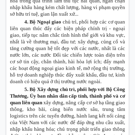
hóa trong quá trình làm thủ tục hải quan, ngăn chặn
nhập khẩu hàng kém chất lượng, hàng vi phạm quyền
sở hữu trí tuệ, gian lận xuất xứ...
4. Bộ Ngoại giao
chủ trì, phối hợp các cơ quan
liên quan thúc đẩy các biện pháp chính trị - ngoại
giao, tiếp tục nắm chắc tình hình thế giới và khu vực,
nhất là về thương mại, đầu tư; xây dựng, củng cố và
tăng cường quan hệ tốt đẹp với các nước, nhất là các
nước lớn, các nước Đối tác chiến lược toàn diện trên
cơ sở tin cậy, chân thành, hài hòa lợi ích; đẩy mạnh
các hoạt động ngoại giao kinh tế, mở rộng thị trường,
hỗ trợ doanh nghiệp thúc đẩy xuất khẩu, đầu tư, kinh
doanh có hiệu quả ở thị trường nước ngoài.
5. Bộ Xây dựng chủ trì, phối hợp với Bộ Công
Thương, Ủy ban nhân dân cấp tỉnh, thành phố và cơ
quan liên quan
xây dựng, nâng cấp cơ sở hạ tầng giao
thông, kho bãi, cảng biển nước sâu, trung tâm
logistics trên các tuyến đường, hành lang kết nối cảng
của Việt Nam với các nước để đáp ứng nhu cầu xuất,
nhập khẩu hàng hóa; chú trọng phát triển giao thông