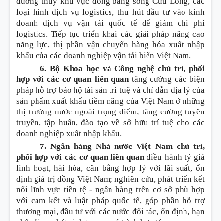
đường thủy khu vực đồng bằng sông Cửu Long, các
loại hình dịch vụ logistics, thu hút đầu tư vào kinh
doanh dịch vụ vận tải quốc tế để giảm chi phí
logistics. Tiếp tục triển khai các giải pháp nâng cao
năng lực, thị phần vận chuyển hàng hóa xuất nhập
khẩu của các doanh nghiệp vận tải biển Việt Nam.
6. Bộ Khoa học và Công nghệ chủ trì, phối
hợp với các cơ quan liên quan
tăng cường các biện
pháp hỗ trợ bảo hộ tài sản trí tuệ và chỉ dẫn địa lý của
sản phẩm xuất khẩu tiềm năng của Việt Nam ở những
thị trường nước ngoài trọng điểm; tăng cường tuyên
truyền, tập huấn, đào tạo về sở hữu trí tuệ cho các
doanh nghiệp xuất nhập khẩu.
7. Ngân hàng Nhà nước Việt Nam chủ trì,
phối hợp với các cơ quan liên quan
điều hành tỷ giá
linh hoạt, hài hòa, cân bằng hợp lý với lãi suất, ổn
định giá trị đồng Việt Nam; nghiên cứu, phát triển kết
nối lĩnh vực tiền tệ - ngân hàng trên cơ sở phù hợp
với cam kết và luật pháp quốc tế, góp phần hỗ trợ
thương mại, đầu tư với các nước đối tác, ổn định, hạn