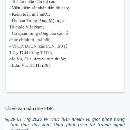
- Toà án nhân dân tối cao;
- Viện kiểm sát nhân dân tối cao;
- Kiểm toán nhà nước;
- Ủy ban Trung ương Mặt trận
Tổ quốc Việt Nam;
- Cơ quan trung ương của các tổ
chức chính trị - xã hội;
- VPCP: BTCN, các PCN, Trợ lý
TTg, TGĐ Cổng TTĐT,
các Vụ, Cục, đơn vị trực thuộc;
- Lưu: VT, KTTH
(3b)
.
Tải về văn bản (file PDF):
29 CT TTg 2025 Vv Thuc hien nhiem vu giai phap trong
tam thuc day xuat khau phat trien thi truong ngoai