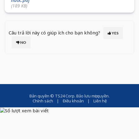
nuoc.pdf
(189 KB)
Câu trả lời này có giúp ích cho bạn không?
YES
NO
Bản quyền ©
TS24 Corp
. Bảo lưu mọi quyền.
Chính sách
|
Điều khoản
|
Liên hệ