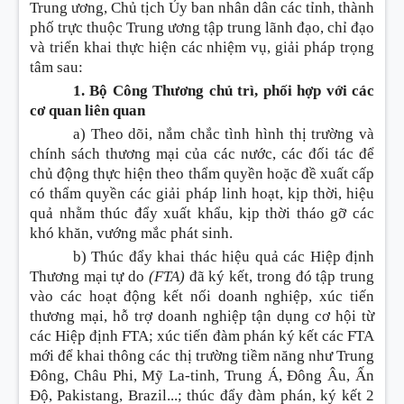
Trung ương, Chủ tịch Ủy ban nhân dân các tỉnh, thành
phố trực thuộc Trung ương tập trung lãnh đạo, chỉ đạo
và triển khai thực hiện các nhiệm vụ, giải pháp trọng
tâm sau:
1. Bộ Công Thương chủ trì, phối hợp với các
cơ quan liên quan
a) Theo dõi, nắm chắc tình hình thị trường và
chính sách thương mại của các nước, các đối tác để
chủ động thực hiện theo thẩm quyền hoặc đề xuất cấp
có thẩm quyền các giải pháp linh hoạt, kịp thời, hiệu
quả nhằm thúc đẩy xuất khẩu, kịp thời tháo gỡ các
khó khăn, vướng mắc phát sinh.
b) Thúc đẩy khai thác hiệu quả các Hiệp định
Thương mại tự do
(FTA)
đã ký kết, trong đó tập trung
vào các hoạt động kết nối doanh nghiệp, xúc tiến
thương mại, hỗ trợ doanh nghiệp tận dụng cơ hội từ
các Hiệp định FTA; xúc tiến đàm phán ký kết các FTA
mới để khai thông các thị trường tiềm năng như Trung
Đông, Châu Phi, Mỹ La-tinh, Trung Á, Đông Âu, Ấn
Độ, Pakistang, Brazil...; thúc đẩy đàm phán, ký kết 2