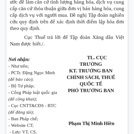
ước để làm căn cứ tính lượng hàng hóa, dịch vụ cung
cấp căn cứ thỏa thuận giữa đơn vị bán hàng hóa, cung
cấp dịch vụ với người mua. Đề nghị Tập đoàn nghiên
cứu quy định trên để xác định thời điểm lập hóa đơn
theo quy định.
Cục Thuế trả lời để Tập đoàn Xăng dầu Việt
Nam được biết./.
TL. CỤC
Nơi nhận:
TRƯỞNG
- Như trên;
KT. TRƯỞNG BAN
- PCTr. Đặng Ngọc Minh
CHÍNH SÁCH, THUẾ
(để báo cáo)
;
QUỐC TẾ
- Bộ Tư pháp;
PHÓ TRƯỞNG BAN
- Cổng Pháp luật quốc gia
(để công khai)
;
- Cục CNTT&CĐS - BTC
(để đăng tải)
;
- Ban Pháp chế;
Phạm Thị Minh Hiền
- Website CT;
- Lưu: VT, CS.