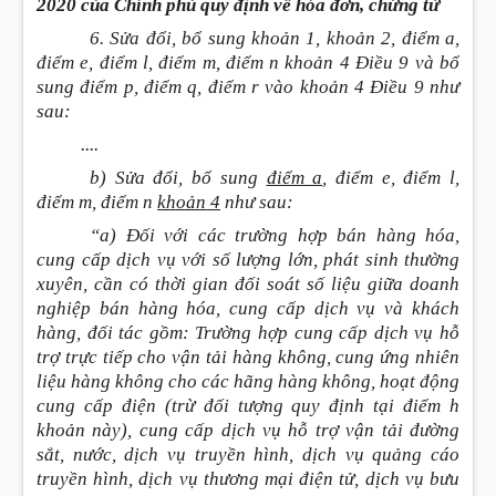
2020 của Chính phủ quy định về hóa đơn, chứng từ
6. Sửa đổi, bổ sung khoản 1, khoản 2, điểm a,
điểm e, điểm l, điểm m, điểm n khoản 4 Điều 9 và bổ
sung điểm p, điểm q, điểm r vào khoản 4 Điều 9 như
sau:
....
b) Sửa đổi, bổ sung
điểm a
, điểm e, điểm l,
điểm m, điểm n
khoản 4
như sau:
“a) Đối với các trường hợp bán hàng hóa,
cung cấp dịch vụ với số lượng lớn, phát sinh thường
xuyên, cần có thời gian đối soát số liệu giữa doanh
nghiệp bán hàng hóa, cung cấp dịch vụ và khách
hàng, đối tác gồm: Trường hợp cung cấp dịch vụ hỗ
trợ trực tiếp cho vận tải hàng không, cung ứng nhiên
liệu hàng không cho các hãng hàng không, hoạt động
cung cấp điện (trừ đối tượng quy định tại điểm h
khoản này), cung cấp dịch vụ hỗ trợ vận tải đường
sắt, nước, dịch vụ truyền hình, dịch vụ quảng cáo
truyền hình, dịch vụ thương mại điện tử, dịch vụ bưu