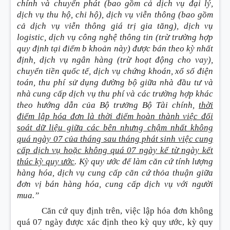
chính và chuyển phát (bao gồm cả dịch vụ đại lý,
dịch vụ thu hộ, chi hộ), dịch vụ viễn thông (bao gồm
cả dịch vụ viễn thông giá trị gia tăng), dịch vụ
logistic, dịch vụ công nghệ thông tin (trừ trường hợp
quy định tại điểm b khoản này) được bán theo kỳ nhất
định, dịch vụ ngân hàng (trừ hoạt động cho vay),
chuyển tiền quốc tế, dịch vụ chứng khoán, xổ số điện
toán, thu phí sử dụng đường bộ giữa nhà đầu tư và
nhà cung cấp dịch vụ thu phí và các trường hợp khác
theo hướng dẫn của Bộ trưởng Bộ Tài chính,
thời
điểm lập hóa đơn là thời điểm hoàn thành việc đối
soát dữ liệu giữa các bên nhưng chậm nhất không
quá ngày 07 của tháng sau tháng phát sinh việc cung
cấp dịch vụ hoặc không quá 07 ngày kể từ ngày kết
thúc kỳ quy ước
. Kỳ quy ước để làm căn cứ tính lượng
hàng hóa, dịch vụ cung cấp căn cứ thỏa thuận giữa
đơn vị bán hàng hóa, cung cấp dịch vụ với người
mua.”
Căn cứ quy định trên, việc lập hóa đơn không
quá 07 ngày được xác định theo kỳ quy ước, kỳ quy