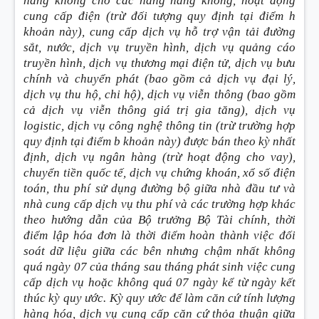
hàng không cho các hãng hàng không, hoạt động
cung cấp điện (trừ đối tượng quy định tại điểm h
khoản này), cung cấp dịch vụ hỗ trợ vận tải đường
sắt, nước, dịch vụ truyền hình, dịch vụ quảng cáo
truyền hình, dịch vụ thương mại điện tử, dịch vụ bưu
chính và chuyển phát (bao gồm cả dịch vụ đại lý,
dịch vụ thu hộ, chi hộ), dịch vụ viễn thông (bao gồm
cả dịch vụ viễn thông giá trị gia tăng), dịch vụ
logistic, dịch vụ công nghệ thông tin (trừ trường hợp
quy định tại điểm b khoản này) được bán theo kỳ nhất
định, dịch vụ ngân hàng (trừ hoạt động cho vay),
chuyển tiền quốc tế, dịch vụ chứng khoán, xổ số điện
toán, thu phí sử dụng đường bộ giữa nhà đầu tư và
nhà cung cấp dịch vụ thu phí và các trường hợp khác
theo hướng dẫn của Bộ trưởng Bộ Tài chính, thời
điểm lập hóa đơn là thời điểm hoàn thành việc đối
soát dữ liệu giữa các bên nhưng chậm nhất không
quá ngày 07 của tháng sau tháng phát sinh việc cung
cấp dịch vụ hoặc không quá 07 ngày kể từ ngày kết
thúc kỳ quy ước. Kỳ quy ước để làm căn cứ tính lượng
hàng hóa, dịch vụ cung cấp căn cứ thỏa thuận giữa