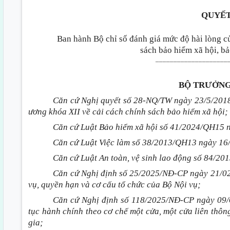
QUYẾT
Ban hành
B
ộ chỉ số đánh giá mức độ hài lòng củ
sách bảo hiểm xã hội, bả
____________________
BỘ TRƯỞNG
Căn cứ Nghị quyết số 28-NQ/TW ngày 23/5/2018
ương khóa XII về cải cách chính sách bảo hiểm xã hội;
Căn cứ Luật Bảo hiểm xã hội số 41/2024/QH15 
Căn cứ Luật Việc làm số 38/2013/QH13 ngày 16
Căn cứ Luật An toàn, vệ sinh lao động số 84/2
Căn cứ Nghị định số 25/2025/NĐ-CP ngày 21/02
vụ, quyền hạn và cơ cấu tổ chức của Bộ Nội vụ;
Căn cứ Nghị định số 118/2025/NĐ-CP ngày 09/6
tục hành chính theo cơ chế một cửa, một cửa liên thôn
gia;