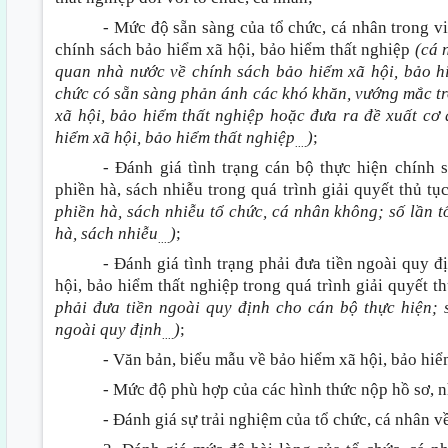
- Mức độ sẵn sàng của tổ chức, cá nhân trong v
chính sách bảo hiểm xã hội, bảo hiểm thất nghiệp
(cá 
quan nhà nước về chính sách bảo hiểm xã hội, bảo hiể
chức có sẵn sàng phản ánh các khó khăn, vướng mắc tro
xã hội, bảo hiểm thất nghiệp hoặc đưa ra đề xuất cơ
hiểm xã hội, bảo hiểm thất nghiệp
)
;
....
- Đánh giá tình trạng cán bộ thực hiện chính 
phiền hà, sách nhiễu trong quá trình giải quyết thủ t
phiền hà, sách nhiễu tổ chức, cá nhân không; số lần t
hà, sách nhiễu
)
;
....
- Đánh giá tình trạng phải đưa tiền ngoài quy 
hội, bảo hiểm thất nghiệp trong quá trình giải quyết 
phải đưa tiền ngoài quy định cho cán bộ thực hiện; 
ngoài quy định
)
;
....
- Văn bản, biểu mẫu về bảo hiểm xã hội, bảo hiểm
- Mức độ phù hợp của các hình thức nộp hồ sơ, n
- Đánh giá sự trải nghiệm của tổ chức, cá nhân v