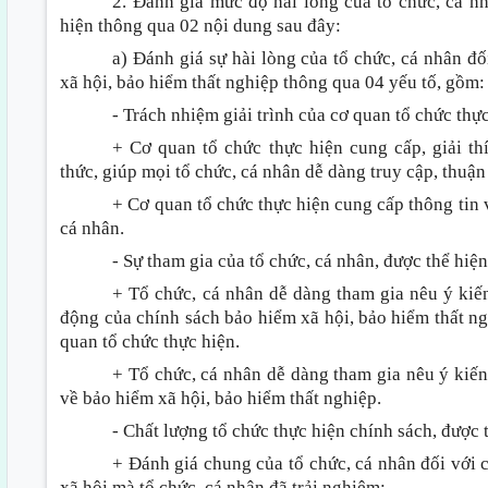
2. Đánh giá mức độ hài lòng của tổ chức, cá n
hiện thông qua 02 nội dung sau đây:
a) Đánh giá sự hài lòng của tổ chức, cá nhân đố
xã hội, bảo hiểm thất nghiệp thông qua 04 yếu tố, gồm:
- Trách nhiệm giải trình của cơ quan tổ chức thực
+ Cơ quan tổ chức thực hiện cung cấp, giải th
thức, giúp mọi tổ chức, cá nhân dễ dàng truy cập, thuận
+ Cơ quan tổ chức thực hiện cung cấp thông tin v
cá nhân.
- Sự tham gia của tổ chức, cá nhân, được thể hiện
+ Tổ chức, cá nhân dễ dàng tham gia nêu ý kiến 
động của chính sách bảo hiểm xã hội, bảo hiểm thất n
quan tổ chức thực hiện.
+ Tổ chức, cá nhân dễ dàng tham gia nêu ý kiến
về bảo hiểm xã hội, bảo hiểm thất nghiệp.
- Chất lượng tổ chức thực hiện chính sách, được t
+ Đánh giá chung của tổ chức, cá nhân đối với 
xã hội mà tổ chức, cá nhân đã trải nghiệm;