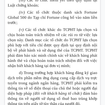
(iii)
Các tổ chức niêm yết theo quy định tại
Luật chứng khoán;
(iv)
Các tổ chức thuộc danh sách Fortune
Global 500 do Tạp chí Fortune công bố vào năm liền
trước;
(v)
Các tổ chức khác do TCPHT lựa chọn và
chịu hoàn toàn trách nhiệm về các rủi ro từ việc lựa
chọn này. Danh mục các tổ chức do TCPHT lựa chọn
phù hợp với tiêu chí được quy định tại quy định nội
bộ về phát hành và sử dụng thẻ của TCPHT. TCPHT
phải đảm bảo xác minh chính xác về khách hàng phát
hành thẻ và chịu hoàn toàn trách nhiệm đối với việc
nhận biết khách hàng tại đơn vị mình;
d) Trong trường hợp khách hàng đăng ký giao
dịch trên phần mềm ứng dụng cung cấp dịch vụ trực
tuyến trong ngành ngân hàng, TCPHT phải kiểm tra
thông tin về số điện thoại của chủ thẻ hoặc người đại
diện hợp pháp
(đối với khách hàng tổ chức)
đảm bảo
thông tin về người sử dụng số thuê bao trùng khớp
thông tin trên giấy tờ tùy thân của người đó.