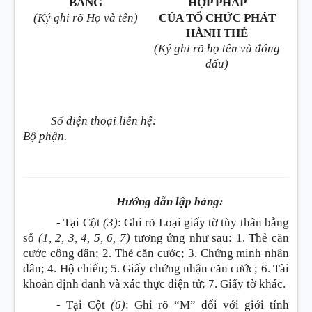
BẢNG
HỢP PHÁP
(Ký ghi rõ Họ và tên)
CỦA TỔ CHỨC PHÁT
HÀNH THẺ
(Ký ghi rõ họ tên và đóng
dấu)
Số điện thoại liên hệ:
Bộ phận.
Hướng dẫn lập bảng:
- Tại Cột
(3)
: Ghi rõ Loại giấy tờ tùy thân bằng
số
(1, 2, 3, 4, 5, 6, 7)
tương ứng như sau: 1. Thẻ căn
cước công dân; 2. Thẻ căn cước; 3. Chứng minh nhân
dân; 4. Hộ chiếu; 5. Giấy chứng nhận căn cước; 6. Tài
khoản định danh và xác thực điện tử; 7. Giấy tờ khác.
- Tại Cột
(6)
: Ghi rõ “M” đối với giới tính