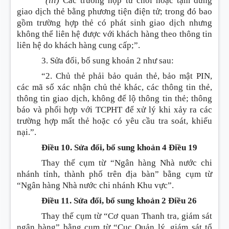
“
(iii)
Các trường hợp từ chối hoặc tạm dừng
giao dịch thẻ bằng phương tiện điện tử; trong đó bao
gồm trường hợp thẻ có phát sinh giao dịch nhưng
không thể liên hệ được với khách hàng theo thông tin
liên hệ do khách hàng cung cấp;”.
3. Sửa đổi, bổ sung
khoản 2 như sau:
“2. Chủ thẻ phải bảo quản thẻ, bảo mật PIN,
các mã số xác nhận chủ thẻ khác, các thông tin thẻ,
thông tin giao dịch, không để lộ thông tin thẻ; thông
báo và phối hợp với TCPHT để xử lý khi xảy ra các
trường hợp mất thẻ hoặc có yêu cầu tra soát, khiếu
nại.”.
Điều 10. Sửa đổi, bổ sung khoản 4 Điều 19
Thay thế cụm từ “Ngân hàng Nhà nước chi
nhánh tỉnh, thành phố trên địa bàn” bằng cụm từ
“Ngân hàng Nhà nước chi nhánh Khu vực”.
Điều 11. Sửa đổi, bổ sung khoản 2 Điều 26
Thay thế cụm từ “Cơ quan Thanh tra, giám sát
ngân hàng” bằng cụm từ “Cục Quản lý, giám sát tổ