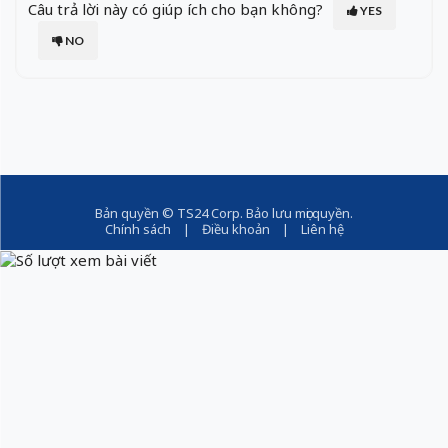
Câu trả lời này có giúp ích cho bạn không?
YES
NO
Bản quyền ©
TS24 Corp
. Bảo lưu mọi quyền.
Chính sách
|
Điều khoản
|
Liên hệ