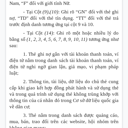
Nam, “F” đối với giới tính Nữ.
- Tại Cột
(9)
,
(10)
: Ghi rõ “GN” đối với thẻ ghi
nợ, “TD” đối với thẻ tín dụng. “TT” đối với thẻ trả
trước định danh tương ứng tại cột 9 và 10.
- Tại Cột
(14)
: Ghi rõ một hoặc nhiều lý do
bằng số
(1, 2, 3, 4, 5, 6, 7, 8, 9, 10, 11)
tương ứng như
sau:
1. Thẻ ghi nợ gắn với tài khoản thanh toán, ví
điện tử nằm trong danh sách tài khoản thanh toán, ví
điện tử nghi ngờ gian lận, giả mạo, vi phạm pháp
luật;
2. Thông tin, tài liệu, dữ liệu do chủ thẻ cung
cấp khi giao kết hợp đồng phát hành và sử dụng thẻ
và trong quá trình sử dụng thẻ không trùng khớp với
thông tin của cá nhân đó trong Cơ sở dữ liệu quốc gia
về dân cư;
3. Thẻ nằm trong danh sách được quảng cáo,
mua, bán, trao đổi trên các website, hội nhóm trên
không gian mạng;