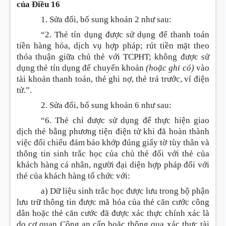
của Điều 16
1. Sửa đổi, bổ sung
khoản 2 như sau:
“2. Thẻ tín dụng được sử dụng để thanh toán
tiền hàng hóa, dịch vụ hợp pháp; rút tiền mặt theo
thỏa thuận giữa chủ thẻ với TCPHT; không được sử
dụng thẻ tín dụng để chuyển khoản
(hoặc ghi có)
vào
tài khoản thanh toán, thẻ ghi nợ, thẻ trả trước, ví điện
tử.”.
2. Sửa đổi, bổ sung
khoản 6 như sau:
“6. Thẻ chỉ được sử dụng để thực hiện giao
dịch thẻ bằng phương tiện điện tử khi đã hoàn thành
việc đối chiếu đảm bảo khớp đúng giấy tờ tùy thân và
thông tin sinh trắc học của chủ thẻ đối với thẻ của
khách hàng cá nhân, người đại diện hợp pháp đối với
thẻ của khách hàng tổ chức với:
a) Dữ liệu sinh trắc học được lưu trong bộ phận
lưu trữ thông tin được mã hóa của thẻ căn cước công
dân hoặc thẻ căn cước đã được xác thực chính xác là
do cơ quan Công an cấp hoặc thông qua xác thực tài