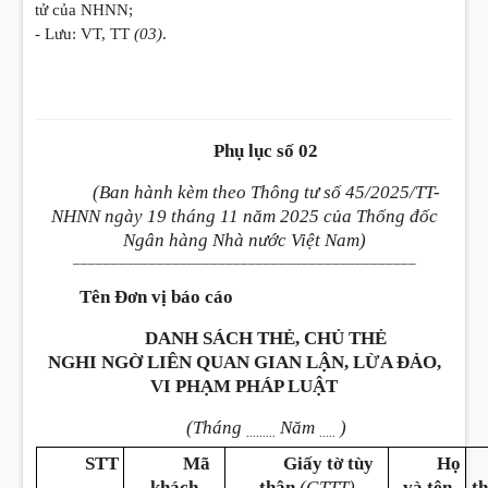
tử của NHNN;
- Lưu: VT, TT
(03)
.
Phụ lục số 02
(Ban hành kèm theo Thông tư số 45/2025/TT-
NHNN ngày 19 tháng 11 năm 2025 của Thống đốc
Ngân hàng Nhà nước Việt Nam)
_____________________________________________
Tên Đơn vị báo cáo
DANH SÁCH THẺ, CHỦ THẺ
NGHI NGỜ LIÊN QUAN GIAN LẬN, LỪA ĐẢO,
VI PHẠM PHÁP LUẬT
(Tháng
Năm
)
.........
.....
STT
Mã
Giấy tờ tùy
Họ
khách
thân
(GTTT)
và tên
t