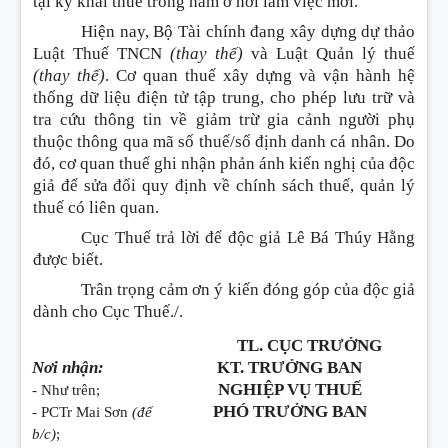
tại kỳ khai thuế trong năm ở nơi làm việc mới.
Hiện nay, Bộ Tài chính đang xây dựng dự thảo
Luật Thuế TNCN
(thay thế)
và Luật Quản lý thuế
(thay thế)
. Cơ quan thuế xây dựng và vận hành hệ
thống dữ liệu điện tử tập trung, cho phép lưu trữ và
tra cứu thông tin về giảm trừ gia cảnh người phụ
thuộc thông qua mã số thuế/số định danh cá nhân. Do
đó, cơ quan thuế ghi nhận phản ánh kiến nghị của độc
giả để sửa đổi quy định về chính sách thuế, quản lý
thuế có liên quan.
Cục Thuế trả lời để độc giả Lê Bá Thúy Hằng
được biết.
Trân trọng cảm ơn ý kiến đóng góp của độc giả
dành cho Cục Thuế./.
TL. CỤC TRƯỞNG
Nơi nhận:
KT. TRƯỞNG BAN
NGHIỆP VỤ THUẾ
- Như trên;
PHÓ TRƯỞNG BAN
- PCTr Mai Sơn
(để
b/c)
;