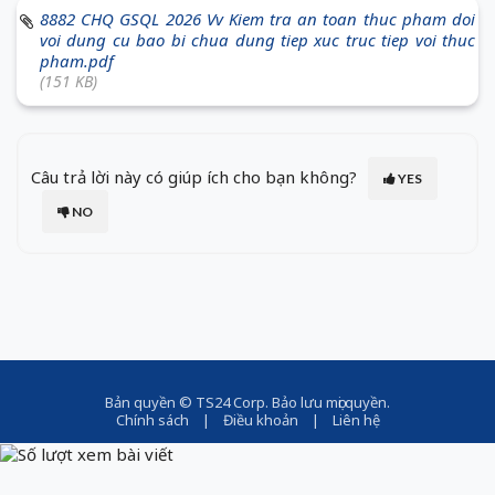
8882 CHQ GSQL 2026 Vv Kiem tra an toan thuc pham doi
voi dung cu bao bi chua dung tiep xuc truc tiep voi thuc
pham.pdf
(151 KB)
Câu trả lời này có giúp ích cho bạn không?
YES
NO
Bản quyền ©
TS24 Corp
. Bảo lưu mọi quyền.
Chính sách
|
Điều khoản
|
Liên hệ