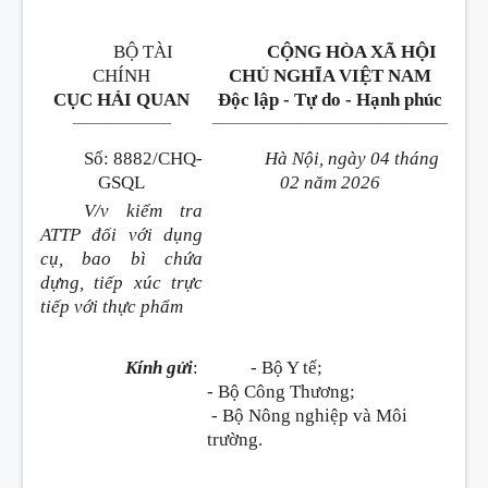
BỘ TÀI
CỘNG HÒA XÃ HỘI
CHÍNH
CHỦ NGHĨA VIỆT NAM
CỤC HẢI QUAN
Độc lập - Tự do - Hạnh phúc
_______________
____________________________________
Số
:
8882/CHQ-
Hà Nội, ngày 04 tháng
GSQL
02 năm 2026
V/v kiểm tra
ATTP đối với dụng
cụ, bao bì chứa
dựng, tiếp xúc trực
tiếp với thực phẩm
Kính gửi
:
- Bộ Y tế;
- Bộ Công Thương;
- Bộ Nông nghiệp và Môi
trường.