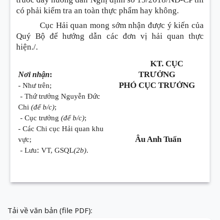
có phải kiểm tra an toàn thực phẩm hay không.
Cục Hải quan mong sớm nhận được ý kiến của
Quý Bộ để hướng dẫn các đơn vị hải quan thực
hiện./.
KT. CỤC
TRƯỞNG
Nơi nhận
:
PHÓ CỤC TRƯỞNG
- Như trên;
- Thứ trưởng Nguyễn Đức
Chi
(để b/c)
;
- Cục trưởng
(để b/c)
;
- Các Chi cục Hải quan khu
Âu Anh Tuấn
vực;
:
- Lưu
VT, GSQL
(2b)
.
Tải về văn bản (file PDF):