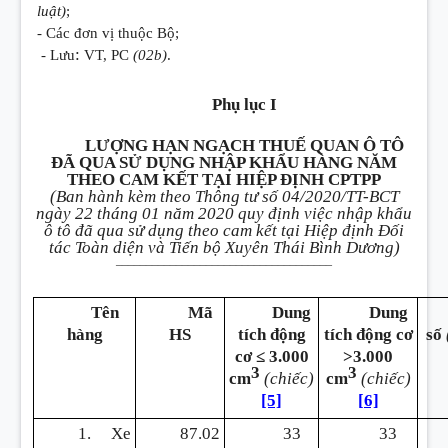
luật)
;
- Các đơn vị thuộc Bộ;
:
- Lưu
VT, PC
(02b)
.
Phụ lục I
LƯỢNG HẠN NGẠCH THUẾ QUAN Ô TÔ
ĐÃ QUA SỬ DỤNG NHẬP KHẨU HÀNG NĂM
THEO CAM KẾT TẠI HIỆP ĐỊNH CPTPP
(Ban hành kèm theo Thông tư số 04/2020/TT-BCT
ngày 22 tháng 01 năm 2020 quy định việc nhập khẩu
ô tô đã qua sử dụng theo cam kết tại Hiệp định Đối
tác Toàn diện và Tiến bộ Xuyên Thái Bình Dương)
____________________________________
Tên
Mã
Dung
Dung
hàng
HS
tích động
tích động cơ
số
cơ ≤ 3.000
>3.000
3
3
cm
(chiếc)
cm
(chiếc)
[5]
[6]
1. Xe
87.02
33
33