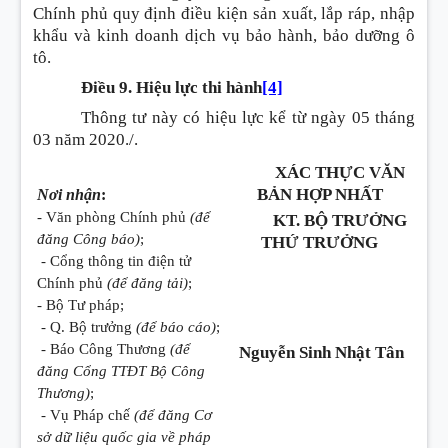
Chính phủ quy định điều kiện sản xuất, lắp ráp, nhập
khẩu và kinh doanh dịch vụ bảo hành, bảo dưỡng ô
tô.
Điều 9. Hiệu lực thi hành
[4]
Thông tư này có hiệu lực kể từ ngày 05 tháng
03 năm 2020./.
XÁC THỰC VĂN
BẢN HỢP NHẤT
Nơi nhận
:
- Văn phòng Chính phủ
(để
KT. BỘ TRƯỞNG
đăng Công báo)
;
THỨ TRƯỞNG
- Cổng thông tin điện tử
Chính phủ
(để đăng tải)
;
- Bộ Tư pháp;
- Q. Bộ trưởng
(để báo cáo)
;
- Báo Công Thương
(để
Nguyễn Sinh Nhật Tân
đăng Cổng TTĐT Bộ Công
Thương)
;
- Vụ Pháp chế
(để đăng Cơ
sở dữ liệu quốc gia về pháp