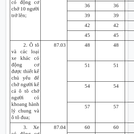
có động cơ
36
36
chở 10 người
trở lên;
39
39
42
42
45
45
2. Ô tô
87.03
48
48
và các loại
xe khác có
động cơ
51
51
được thiết kế
chủ yếu để
chở người kể
54
54
cả ô tô chở
người có
khoang hành
57
57
lý chung và
ô tô đua;
3. Xe
87.04
60
60
có động cơ