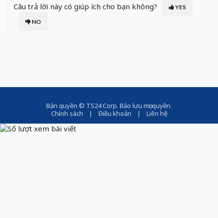
Câu trả lời này có giúp ích cho bạn không?
YES
NO
Bản quyền ©
TS24 Corp
. Bảo lưu mọi quyền.
Chính sách
|
Điều khoản
|
Liên hệ