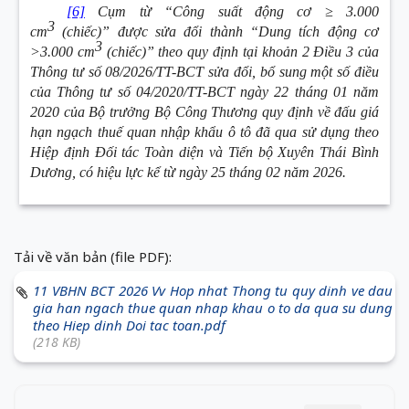
[6]
Cụm từ “Công suất động cơ ≥ 3.000
3
cm
(chiếc)
” được sửa đổi thành “Dung tích động cơ
3
>3.000 cm
(chiếc)
” theo quy định tại khoản 2 Điều 3 của
Thông tư số 08/2026/TT-BCT sửa đổi, bổ sung một số điều
của Thông tư số 04/2020/TT-BCT ngày 22 tháng 01 năm
2020 của Bộ trưởng Bộ Công Thương quy định về đấu giá
hạn ngạch thuế quan nhập khẩu ô tô đã qua sử dụng theo
Hiệp định Đối tác Toàn diện và Tiến bộ Xuyên Thái Bình
Dương, có hiệu lực kể từ ngày 25 tháng 02 năm 2026.
Tải về văn bản (file PDF):
11 VBHN BCT 2026 Vv Hop nhat Thong tu quy dinh ve dau
gia han ngach thue quan nhap khau o to da qua su dung
theo Hiep dinh Doi tac toan.pdf
(218 KB)