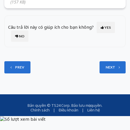
(157 KB)
Câu trả lời này có giúp ích cho bạn không?
YES
NO
PREV
NEXT
Bản quyền ©
TS24 Corp
. Bảo lưu mọi quyền.
Chính sách
|
Điều khoản
|
Liên hệ