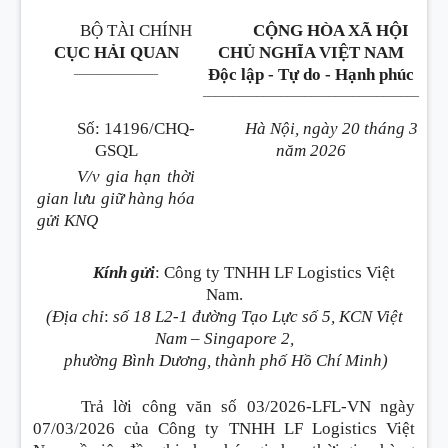
BỘ TÀI CHÍNH
CỘNG HÒA XÃ HỘI
CỤC HẢI QUAN
CHỦ NGHĨA VIỆT NAM
______________
Độc lập - Tự do - Hạnh phúc
____________________________________
Số
:
14196/CHQ-
Hà Nội, ngày 20 tháng 3
GSQL
năm 2026
V/v gia hạn thời
gian lưu giữ hàng hóa
gửi KNQ
Kính gửi
:
Công ty TNHH LF Logistics Việt
Nam.
(
Địa chỉ
:
số 18 L2-1 đường Tạo Lực số 5, KCN Việt
Nam – Singapore 2,
phường Bình Dương, thành phố Hồ Chí Minh
)
Trả lời công văn số 03/2026-LFL-VN ngày
07/03/2026 của Công ty TNHH LF Logistics Việt