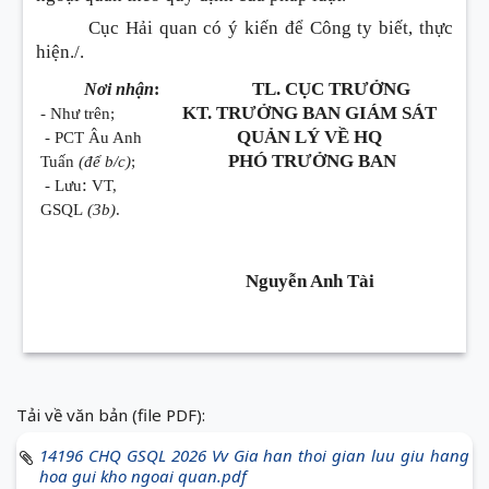
Cục Hải quan có ý kiến để Công ty biết, thực
hiện./.
TL. CỤC TRƯỞNG
Nơi nhận
:
KT. TRƯỞNG BAN GIÁM SÁT
- Như trên;
QUẢN LÝ VỀ HQ
- PCT Âu Anh
PHÓ TRƯỞNG BAN
Tuấn
(để b/c)
;
:
- Lưu
VT,
GSQL
(3b)
.
Nguyễn Anh Tài
Tải về văn bản (file PDF):
14196 CHQ GSQL 2026 Vv Gia han thoi gian luu giu hang
hoa gui kho ngoai quan.pdf