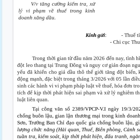
V/v tăng cường kiểm tra, xử
lý vi phạm về thuế trong kinh
doanh xăng dầu.
Kính gửi
:
- Thuế t
- Chi cục Thu
Trong thời gian từ đầu năm 2026 đến nay, tình hì
đột leo thang tại Trung Đông và nguy cơ gián đoạn ng
yếu đã khiến cho giá dầu thô thế giới tăng đột biến,
động mạnh, đặc biệt trong tháng 3/2026 với 05 lần điều
sinh các hành vi vi phạm pháp luật về thuế, hóa đơn tr
tích để kịp thời phát hiện sai phạm và xử lý nghiêm t
luật liên quan.
Tại công văn số 2389/VPCP-V.I ngày 19/3/20
chống buôn lậu, gian lận thương mại trong kinh doa
Sơn, Trưởng Ban Chỉ đạo quốc gia chống buôn lậu, gi
lượng chức năng
(Hải quan, Thuế, Biên phòng, Cảnh sá
tuần tra, kiểm soát, kịp thời phát hiện, đấu tranh, ng