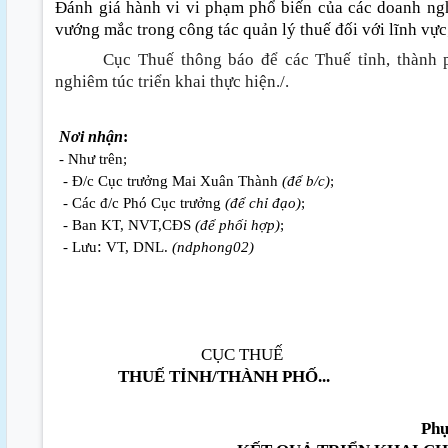
Đánh giá hành vi vi phạm phổ biến của các doanh ng
vướng mắc trong công tác quản lý thuế đối với lĩnh vực
Cục Thuế thông báo để các Thuế tỉnh, thành 
nghiêm túc triển khai thực hiện./.
Nơi nhận
:
- Như trên;
- Đ/c Cục trưởng Mai Xuân Thành
(để b/c)
;
- Các đ/c Phó Cục trưởng
(để chỉ đạo)
;
- Ban KT, NVT,CĐS
(để phối hợp)
;
:
- Lưu
VT, DNL.
(ndphong02)
CỤC THUẾ
THUẾ TỈNH/THÀNH PHỐ...
Phụ