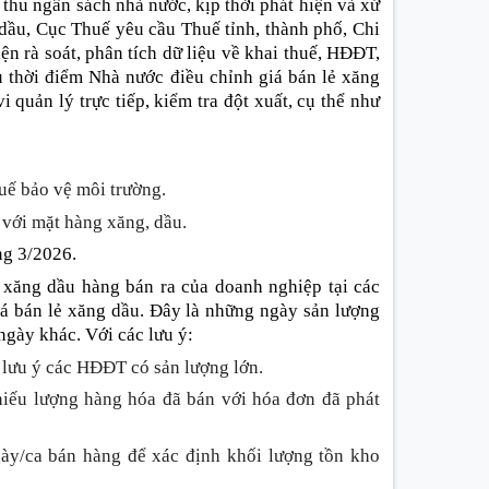
 thu ngân sách nhà nước, kịp thời phát hiện và xử
dầu, Cục Thuế yêu cầu Thuế tỉnh, thành phố, Chi
n rà soát, phân tích dữ liệu về khai thuế, HĐĐT,
au thời điểm Nhà nước điều chỉnh giá bán lẻ xăng
 quản lý trực tiếp, kiểm tra đột xuất, cụ thể như
thuế bảo vệ môi trường.
 với mặt hàng xăng, dầu.
ng 3/2026.
 xăng dầu hàng bán ra của doanh nghiệp tại các
iá bán lẻ xăng dầu. Đây là những ngày sản lượng
ngày khác. Với các lưu ý
:
 lưu ý các HĐĐT có sản lượng lớn.
hiếu lượng hàng hóa đã bán với hóa đơn đã phát
gày/ca bán hàng để xác định khối lượng tồn kho