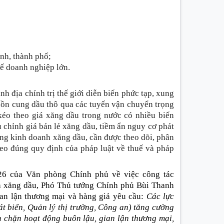
ỉnh, thành phố;
ế doanh nghiệp lớn.
nh địa chính trị thế giới diễn biến phức tạp, xung
uồn cung dầu thô qua các tuyến vận chuyển trọng
 kéo theo giá xăng dầu trong nước có nhiều biến
 chỉnh giá bán lẻ xăng dầu, tiềm ẩn nguy cơ phát
ong kinh doanh xăng dầu, cần được theo dõi, phân
heo đúng quy định của pháp luật về thuế và pháp
26 của Văn phòng Chính phủ về việc công tác
nh xăng dầu, Phó Thủ tướng Chính phủ Bùi Thanh
an lận thương mại và hàng giả yêu cầu
:
Các lực
t biển, Quản lý thị trường, Công an)
tăng cường
ăn chặn hoạt động buôn lậu, gian lận thương mại,