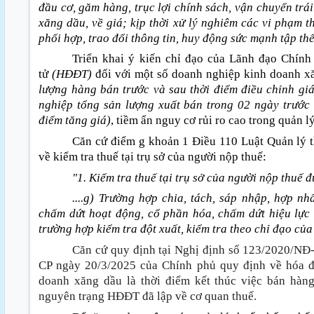
đầu cơ, găm hàng, trục lợi chính sách, vận chuyển trá
xăng dầu, về giá; kịp thời xử lý nghiêm các vi phạm 
phối hợp, trao đổi thông tin, huy động sức mạnh tập th
Triển khai ý kiến chỉ đạo của Lãnh đạo Chính 
tử
(HĐĐT)
đối với một số doanh nghiệp kinh doanh x
lượng hàng bán trước và sau thời điểm điều chỉnh gi
nghiệp tổng sản lượng xuất bán trong 02 ngày trước
điểm tăng giá)
, tiềm ẩn nguy cơ rủi ro cao trong quản l
Căn cứ điểm g khoản 1 Điều 110 Luật Quản lý 
về kiểm tra thuế tại trụ sở của người nộp thuế
:
"1. Kiểm tra thuế tại trụ sở của người nộp thuế 
....g) Trường hợp chia, tách, sáp nhập, hợp nh
chấm dứt hoạt động, cổ phần hóa, chấm dứt hiệu lực
trường hợp kiểm tra đột xuất, kiểm tra theo chỉ đạo của
Căn cứ quy định tại Nghị định số 123/2020/NĐ
CP ngày 20/3/2025 của Chính phủ quy định về hóa đ
doanh xăng dầu là thời điểm kết thúc việc bán hàn
nguyên trạng HĐĐT đã lập về cơ quan thuế.