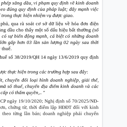
i phép xăng dầu, vi phạm quy định về kinh doanh
theo đúng quy định của pháp luật; đẩy mạnh việc
ể trong thực hiện nhiệm vụ được giao.
phủ, qua rà soát cơ sở dữ liệu về hóa đơn điện
ăng dầu cho thấy một số dấu hiệu bất thường
(số
á có sự biến động mạnh, cá biệt có những doanh
 lớn gấp hơn 03 lần sản lượng 02 ngày sau thời
ý thuế.
thuế số 38/2019/QH 14 ngày 13/6/2019 quy định
được thực hiện trong các trường hợp sau đây
:
ất, chuyển đổi loại hình doanh nghiệp, giải thể,
 mã số thuế, chuyển địa điểm kinh doanh và các
 cấp có thẩm quyền,.. "
-CP ngày 19/10/2020; Nghị định số 70/2025/NĐ-
ơn, chứng từ, thời điểm lập HĐĐT đối với kinh
g theo từng lần bán; doanh nghiệp phải chuyển