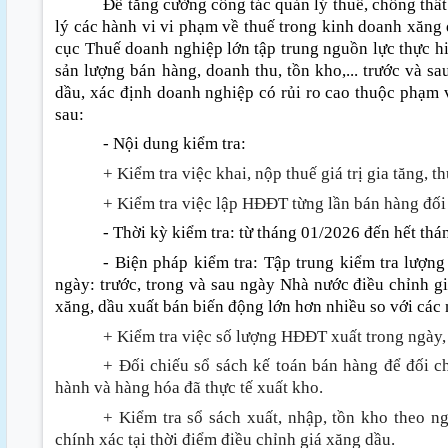
Để tăng cường công tác quản lý thuế, chống thất
lý các hành vi vi phạm về thuế trong kinh doanh xăng 
cục Thuế doanh nghiệp lớn tập trung nguồn lực thực hiệ
sản lượng bán hàng, doanh thu, tồn kho,... trước và s
dầu, xác định doanh nghiệp có rủi ro cao thuộc phạm vi
sau
:
- Nội dung kiểm tra
:
+ Kiểm tra việc khai, nộp thuế giá trị gia tăng, 
+ Kiểm tra việc lập HĐĐT từng lần bán hàng đối
- Thời kỳ kiểm tra
:
từ tháng 01/2026 đến hết thá
- Biện pháp kiểm tra
:
Tập trung kiểm tra lượng
ngày
:
trước, trong và sau ngày Nhà nước điều chỉnh g
xăng, dầu xuất bán biến động lớn hơn nhiều so với các 
+ Kiểm tra việc số lượng HĐĐT xuất trong ngày,
+ Đối chiếu sổ sách kế toán bán hàng để đối c
hành và hàng hóa đã thực tế xuất kho.
+ Kiểm tra sổ sách xuất, nhập, tồn kho theo n
chính xác tại thời điểm điều chỉnh giá xăng dầu.