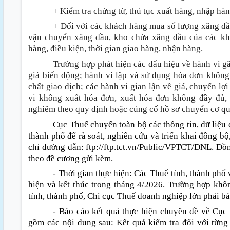
+ Kiểm tra chứng từ, thủ tục xuất hàng, nhập h
+ Đối với các khách hàng mua số lượng xăng dầu
vận chuyển xăng dầu, kho chứa xăng dầu của các k
hàng, điều kiện, thời gian giao hàng, nhận hàng.
Trường hợp phát hiện các dấu hiệu về hành vi gă
giá biến động; hành vi lập và sử dụng hóa đơn khôn
chất giao dịch; các hành vi gian lận về giá, chuyển lợ
vi không xuất hóa đơn, xuất hóa đơn không đầy đủ, r
nghiêm theo quy định hoặc củng cố hồ sơ chuyển cơ qu
Cục Thuế chuyển toàn bộ các thông tin, dữ liệu 
thành phố để rà soát, nghiên cứu và triển khai đồng bộ,
chỉ đường dẫn
:
ftp
:
//ftp.tct.vn/Public/VPTCT/DNL. Đồn
theo đề cương gửi kèm.
- Thời gian thực hiện
:
Các Thuế tỉnh, thành phố 
hiện và kết thúc trong tháng 4/2026. Trường hợp khô
tỉnh, thành phố, Chi cục Thuế doanh nghiệp lớn phải bá
- Báo cáo kết quả thực hiện chuyên đề về Cụ
gồm các nội dung sau
:
Kết quả kiểm tra đối với từn