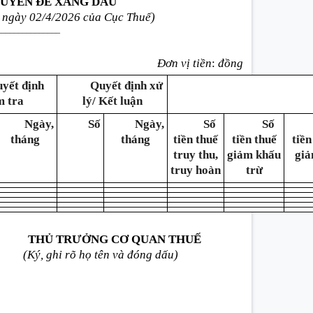
HUYÊN ĐỀ XĂNG DẦU
 ngày 02/4/2026 của Cục Thuế)
_______________
Đơn vị tiền
:
đồng
yết định
Quyết định xử
m tra
lý/ Kết luận
Ngày,
Số
Ngày,
Số
Số
tháng
tháng
tiền thuế
tiền thuế
tiền
truy thu,
giảm khấu
giả
truy hoàn
trừ
THỦ TRƯỞNG CƠ QUAN THUẾ
(Ký, ghi rõ họ tên và đóng dấu)