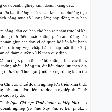
àng của doanh nghiệp kinh doanh xăng dầu.
 lớn bất thường, chú ý cần kiểm tra phương tiện
hách hàng mua số lượng lớn; hợp đồng mua bán
m hàng, đầu cơ, hạn chế bán ra nhằm trục lợi khi
g đúng thời điểm hoặc không phản ánh đúng bản
i nhuận giữa các đơn vị có quan hệ liên kết; hành
ủi ro trong việc chấp hành pháp luật thì xử lý
an có thẩm quyền xử lý theo quy định.
đã thu thập, phân tích sơ bộ xuống Thuế các tỉnh,
 thống nhất. Thông tin, dữ liệu được lưu theo địa
g thời, Cục Thuế gợi ý một số nội dung kiểm tra
và Chi cục Thuế doanh nghiệp lớn triển khai thực
ng thể thực hiện kiểm tra doanh nghiệp thì Thuế
o cáo rõ lý do.
c Thuế
(qua Chi cục Thuế doanh nghiệp lớn)
bao
g doanh nghiệp
(số thuế truy thu, số tiền phạt...)
;