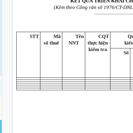
KẾT QUẢ TRIỂN KHAI C
(Kèm theo Công văn số 1976/CT-DNL
_____________________
STT
Mã
Tên
CQT
Qu
số thuế
NNT
thực hiện
kiể
kiểm tra
Số