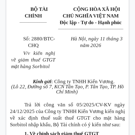
BỘ TÀI
CỘNG HÒA XÃ HỘI
CHÍNH
CHỦ NGHĨA VIỆT NAM
_______________
Độc lập - Tự do - Hạnh phúc
____________________________________
Số
:
2880/BTC-
Hà Nội, ngày 11 tháng 3
CHQ
năm 2026
V/v kiến nghị
về giảm thuế GTGT
mặt hàng Sorbitol
Kính gửi
:
Công ty TNHH Kiến Vương.
(Lô 22, Đường số 7, KCN Tân Tạo, P. Tân Tạo, TP. Hồ
Chí Minh)
Trả lời công văn số 05/2025/CV-KV ngày
24/12/2025 của Công ty TNHH Kiến Vương kiến nghị
về xác định thuế suất thuế GTGT cho mặt hàng
Sorbitol nhập khẩu, Bộ Tài chính có ý kiến như sau
:
1. Về chính sách giảm thuế GTGT