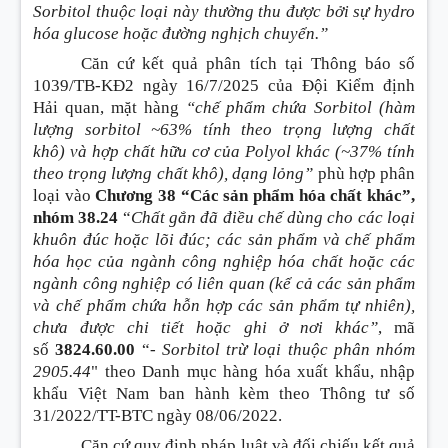
Sorbitol thuộc loại này thường thu được bởi sự hydro
hóa glucose hoặc đường nghịch chuyển.”
Căn cứ kết quả phân tích tại Thông báo số
1039/TB-KĐ2 ngày 16/7/2025 của Đội Kiểm định
Hải quan, mặt hàng
“chế phẩm chứa Sorbitol
(hàm
lượng sorbitol ~63% tính theo trọng lượng chất
khô)
và hợp chất hữu cơ của Polyol khác
(~37% tính
theo trọng lượng chất khô)
, dạng lỏng”
phù hợp phân
loại vào
Chương 38 “Các sản phẩm hóa chất khác”,
nhóm 38.24
“
Chất gắn đã điều chế dùng cho các loại
khuôn đúc hoặc lõi đúc; các sản phẩm và chế phẩm
hóa học của ngành công nghiệp hóa chất hoặc các
ngành công nghiệp có liên quan
(kể cả các sản phẩm
và chế phẩm chứa hỗn hợp các sản phẩm tự nhiên)
,
chưa được chi tiết hoặc ghi ở nơi khác”
, mã
số
3824.60.00
“-
Sorbitol trừ loại thuộc phân nhóm
2905.44
" theo Danh mục hàng hóa xuất khẩu, nhập
khẩu Việt Nam ban hành kèm theo Thông tư số
31/2022/TT-BTC ngày 08/06/2022.
Căn cứ quy định pháp luật và đối chiếu kết quả