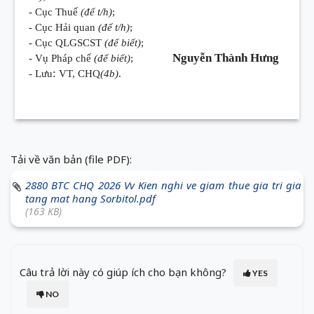
- Cục Thuế
(để t/h)
;
- Cục Hải quan
(để t/h)
;
- Cục QLGSCST
(để biết)
;
Nguyễn Thành Hưng
- Vụ Pháp chế
(để biết)
;
:
- Lưu
VT, CHQ
(4b)
.
Tải về văn bản (file PDF):
2880 BTC CHQ 2026 Vv Kien nghi ve giam thue gia tri gia
tang mat hang Sorbitol.pdf
(163 KB)
Câu trả lời này có giúp ích cho bạn không?
YES
NO