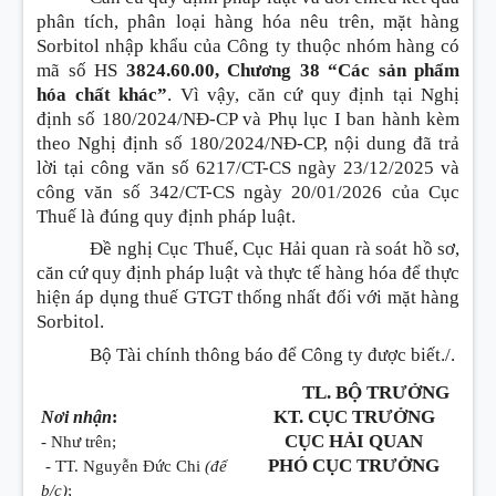
phân tích, phân loại hàng hóa nêu trên, mặt hàng
Sorbitol nhập khẩu của Công ty thuộc nhóm hàng có
mã số HS
3824.60.00, Chương 38 “Các sản phẩm
hóa chất khác”
. Vì vậy, căn cứ quy định tại Nghị
định số 180/2024/NĐ-CP và Phụ lục I ban hành kèm
theo Nghị định số 180/2024/NĐ-CP, nội dung đã trả
lời tại công văn số 6217/CT-CS ngày 23/12/2025 và
công văn số 342/CT-CS ngày 20/01/2026 của Cục
Thuế là đúng quy định pháp luật.
Đề nghị Cục Thuế, Cục Hải quan rà soát hồ sơ,
căn cứ quy định pháp luật và thực tế hàng hóa để thực
hiện áp dụng thuế GTGT thống nhất đối với mặt hàng
Sorbitol.
Bộ Tài chính thông báo để Công ty được biết./.
TL. BỘ TRƯỞNG
KT. CỤC TRƯỞNG
Nơi nhận
:
CỤC HẢI QUAN
- Như trên;
PHÓ CỤC TRƯỞNG
- TT. Nguyễn Đức Chi
(để
b/c)
;