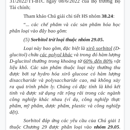
31/2022/TT-BTC ngày 08/6/2022 của Bộ trưởng Bộ
Tài chính;
Tham khảo Chú giải chi tiết HS nhóm
38.24
:
“
... các chế phẩm và các sản phẩm hóa học
phân loại vào đây bao gồm
:
(5)
Sorbitol trừ loại thuộc nhóm 29.05.
Loại này bao gồm, đặc biệt là
xirô sorbitol
(D-
glucitol)
chứa
các polyol khác
và trong đó hàm lượng
D-glucitol thường trong khoảng từ
60% đến 80%
vật
liệu khô. Các sản phẩm thuộc loại này thường thu
được bởi sự hydro hóa xirô glucose có hàm lượng
disaccharide và polysaccharide cao, mà không xảy
ra quá trình phân ly. Chúng có đặc tính là khó kết
tinh và được sử dụng rất rộng rãi trong các ngành
công nghiệp khác nhau
(ví dụ, công nghiệp thực
phẩm, mỹ phẩm, dược phẩm, plastic và công nghiệp
dệt)
.
Sorbitol đáp ứng các yêu cầu của Chú giải 1
thuộc Chương 29 được phân loại vào
nhóm 29.05
.