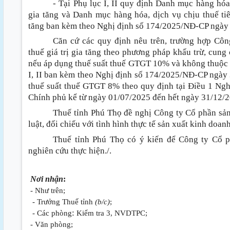
- Tại Phụ lục I, II quy định Danh mục hàng hóa
gia tăng và Danh mục hàng hóa, dịch vụ chịu thuế tiê
tăng ban kèm theo Nghị định số 174/2025/NĐ-CP ngày
Căn cứ các quy định nêu trên, trường hợp Côn
thuế giá trị gia tăng theo phương pháp khấu trừ, cung
nếu áp dụng thuế suất thuế GTGT 10% và không thuộc 
I, II ban kèm theo Nghị định số 174/2025/NĐ-CP ngày
thuế suất thuế GTGT 8% theo quy định tại Điều 1 Ng
Chính phủ kể từ ngày 01/07/2025 đến hết ngày 31/12/
Thuế tỉnh Phú Thọ đề nghị Công ty Cổ phần sả
luật, đối chiếu với tình hình thực tế sản xuất kinh doan
Thuế tỉnh Phú Thọ có ý kiến để Công ty Cổ p
nghiên cứu thực hiện./.
Nơi nhận
:
- Như trên;
- Trưởng Thuế tỉnh
(b/c)
;
:
- Các phòng
Kiểm tra 3, NVDTPC;
- Văn phòng;