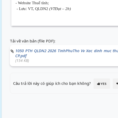
- Website Thuế tỉnh;
:
- Lưu
VT, QLDN2
(VTĐạt – 2b)
Tải về văn bản (file PDF):
1050 PTH QLDN2 2026 TinhPhuTho Vv Xac dinh muc thue
CP.pdf
(154 KB)
Câu trả lời này có giúp ích cho bạn không?
YES