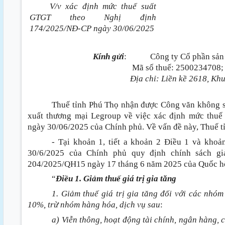
V/v xác định mức thuế suất
GTGT theo Nghị định
174/2025/NĐ-CP ngày 30/06/2025
Kính gửi
:
Công ty Cổ phần sản
Mã số thuế
:
2500234708;
Địa chỉ
:
Liền kề 2618, Khu
Thuế tỉnh Phú Thọ nhận được Công văn không s
xuất thương mại Legroup về việc xác định mức thu
ngày 30/06/2025 của Chính phủ. Về vấn đề này, Thuế t
- Tại khoản 1, tiết a khoản 2 Điều 1 và kho
30/6/2025 của Chính phủ quy định chính sách giả
204/2025/QH15 ngày 17 tháng 6 năm 2025 của Quốc h
“
Điều 1. Giảm thuế giá trị gia tăng
1. Giảm thuế giá trị gia tăng đối với các nhó
10%, trừ nhóm hàng hóa, dịch vụ sau
:
a) Viễn thông, hoạt động tài chính, ngân hàng,