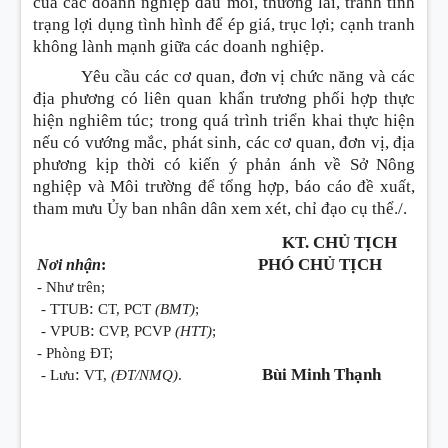
của các doanh nghiệp đầu mối, thương lái, tránh tình
trạng lợi dụng tình hình để ép giá, trục lợi; cạnh tranh
không lành mạnh giữa các doanh nghiệp.
Yêu cầu các cơ quan, đơn vị chức năng và các
địa phương có liên quan khẩn trương phối hợp thực
hiện nghiêm túc; trong quá trình triển khai thực hiện
nếu có vướng mắc, phát sinh, các cơ quan, đơn vị, địa
phương kịp thời có kiến ý phản ánh về Sở Nông
nghiệp và Môi trường để tổng hợp, báo cáo đề xuất,
tham mưu Ủy ban nhân dân xem xét, chỉ đạo cụ thể./.
KT. CHỦ TỊCH
PHÓ CHỦ TỊCH
Nơi nhận
:
- Như trên;
:
- TTUB
CT, PCT
(BMT)
;
:
- VPUB
CVP, PCVP
(HTT)
;
- Phòng ĐT;
:
Bùi Minh Thạnh
- Lưu
VT,
(ĐT/NMQ)
.