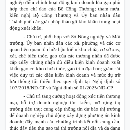
nghiệp điều chỉnh hoạt động kinh doanh lúa gạo phù
hợp theo chỉ đạo của Bộ Công Thương; tham mưu,
kiến nghị Bộ Công Thương và Ủy ban nhân dân
Thành phố các giải pháp tháo gỡ khó khăn trong hoạt
động xuất khẩu.
- Chủ trì, phối hợp với Sở Nông nghiệp và Môi
trường, Ủy ban nhân dân các xã, phường và các cơ
quan liên quan tổ chức hậu kiểm kho chứa, cơ sở xay,
xát, chế biến thóc, gạo của các thương nhân đã được
cấp Giấy chứng nhận đủ điều kiện kinh doanh xuất
khẩu gạo có kho chứa thóc, gạo trên địa bàn; giám sát
việc duy trì các điều kiện kinh doanh và mức dự trữ
lưu thông tối thiểu theo quy định tại Nghị định số
107/2018/NĐ-CP và Nghị định số 01/2025/NĐ-CP.
- Chủ trì tăng cường hoạt động xúc tiến thương
mại, hỗ trợ doanh nghiệp tìm kiếm, mở rộng thị
trường tiêu thụ; cung cấp thông tin dự báo thị trường
để doanh nghiệp chủ động xây dựng phương án kinh
doanh; đẩy mạnh các chương trình kết nối cung cầu,
thúc đẩy tiêu thụ gạo tại thị trường nội địa và đa dạng