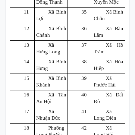
Đông Thạnh
Xuyên Mộc
11
Xã Bình
35
Xã Bình
Lợi
Châu
12
Xã Bình
36
Xã Bàu
Chánh
Lâm
13
Xã
37
Xã Hồ
Hưng Long
Tràm
14
Xã Bình
38
Xã Hòa
Hưng
Hiệp
15
Xã Bình
39
Xã
Khánh
Phước Hải
16
Xã Tân
40
Xã Đất
An Hội
Đỏ
17
Xã
41
Xã
Nhuận Đức
Long Điền
18
Phường
42
Xã
Long Phước
Long Hải