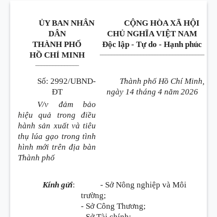
ỦY BAN NHÂN
CỘNG HÒA XÃ HỘI
DÂN
CHỦ NGHĨA VIỆT NAM
THÀNH PHỐ
Độc lập - Tự do - Hạnh phúc
____________________________________
HỒ CHÍ MINH
_______________
Số
:
2992/UBND-
Thành phố Hồ Chí Minh,
ĐT
ngày 14 tháng 4 năm 2026
V/v đảm bảo
hiệu quả trong điều
hành sản xuất và tiêu
thụ lúa gạo trong tình
hình mới trên địa bàn
Thành phố
Kính gửi
:
- Sở Nông nghiệp và Môi
trường;
- Sở Công Thương;
- Sở Tài chính;