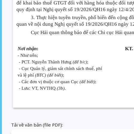
để khai báo thuế GTGT đối với hàng hóa thuộc đối tư
quy định tại Nghị quyết số 19/2026/QH16 ngày 12/4/2
3. Thực hiện tuyên truyền, phổ biến đến cộng đ
quan về nội dung Nghị quyết số 19/2026/QH16 ngày 12
Cục Hải quan thông báo để các Chi cục Hải quan
KT
Nơi nhận
:
- Như trên;
- PCT. Nguyễn Thành Hưng
(để b/c)
;
- Cục Quản lý, giám sát chính sách thuế, phí
và lệ phí
(BTC)
(để biết)
;
- Các đơn vị thuộc cơ quan Cục
(để biết)
;
:
- Lưu
VT, NVTHQ
(3b)
.
Tải về văn bản (file PDF):