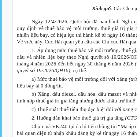
Kính gửi
:
Các Chi cụ
Ngày 12/4/2026, Quốc hội đã ban hành Nghị q
quy định về thuế bảo vệ môi trường, thuế giá trị gia t
nhiên liệu bay, có hiệu lực thi hành kể từ ngày 16 th
Về việc này, Cục Hải quan yêu cầu các Chi cục Hải qua
1. Áp dụng mức thuế bảo vệ môi trường, thuế giá 
dầu và nhiên liệu bay theo Nghị quyết số 19/2026/Q
tháng 4 năm 2026 đến hết ngày 30 tháng 6 năm 2026
quyết số 19/2026/QH16)
, cụ thể
:
a) Mức thuế bảo vệ môi trường đối với xăng
(tr
liệu bay là 0 đồng/lít.
b) Xăng, dầu diezel, dầu hỏa, dầu mazut và nhi
tính nộp thuế giá trị gia tăng nhưng được khấu trừ thuế g
c) Thuế suất thuế tiêu thụ đặc biệt đối với xăng c
2. Hướng dẫn khai báo thuế giá trị gia tăng
(GTG
Chọn mà VK240 tại ô chỉ tiêu thông tin “Mã áp d
hải quan điện tử nhập khẩu đăng ký kể từ ngày 16 th