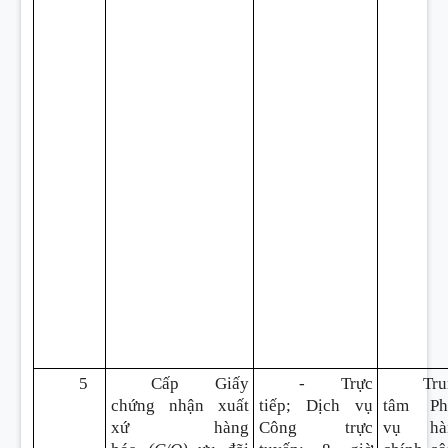
5
Cấp Giấy
- Trực
Tru
chứng nhận xuất
tiếp; Dịch vụ
tâm Ph
xứ hàng
Công trực
vụ hà