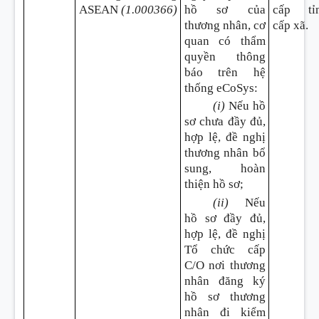
ASEAN
(1.000366)
hồ sơ của
cấp tỉn
thương nhân, cơ
cấp xã.
quan có thẩm
quyền thông
báo trên hệ
thống eCoSys
:
(i)
Nếu hồ
sơ chưa đầy đủ,
hợp lệ, đề nghị
thương nhân bổ
sung, hoàn
thiện hồ sơ;
(ii)
Nếu
hồ sơ đầy đủ,
hợp lệ, đề nghị
Tổ chức cấp
C/O nơi thương
nhân đăng ký
hồ sơ thương
nhân đi kiểm