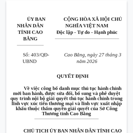
ỦY BAN
CỘNG HÒA XÃ HỘI CHỦ
NHÂN DÂN
NGHĨA VIỆT NAM
TỈNH CAO
Độc lập - Tự do - Hạnh phúc
____________________________________
BẰNG
_______________
Số
:
403/QĐ-
Cao Bằng, ngày 27 tháng 3
UBND
năm 2026
QUYẾT ĐỊNH
Về việc công bố danh mục thủ tục hành chính
mới ban hành, được sửa đổi, bổ sung và phê duyệt
quy trình nội bộ giải quyết thủ tục hành chính trong
lĩnh vực xúc tiến thương mại và lĩnh vực xuất nhập
khẩu thuộc thẩm quyền giải quyết của Sở Công
Thương tỉnh Cao Bằng
____________________________________
CHỦ TỊCH ỦY BAN NHÂN DÂN TỈNH CAO