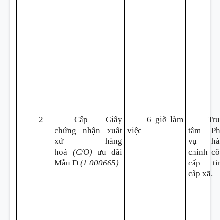
2
Cấp Giấy
6 giờ làm
Tru
chứng nhận xuất
việc
tâm Ph
xứ hàng
vụ hà
hoá
(C/O)
ưu đãi
chính c
Mẫu D
(1.000665)
cấp tỉn
cấp xã.