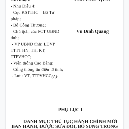
- Như Điều 4;
- Cục KSTTHC – Bộ Tư
pháp;
- Bộ Công Thương;
Vũ Đình Quang
- Chủ tịch, các PCT UBND
tỉnh;
:
- VP UBND tỉnh
LĐVP,
TTTT-HN, TH, KT,
TTPVHCC;
- Viễn thông Cao Bằng;
- Cổng thông tin điện tử tỉnh;
:
- Lưu
VT, TTPVHCC
.
(A)
PHỤ LỤC I
DANH MỤC THỦ TỤC HÀNH CHÍNH MỚI
BAN HÀNH, ĐƯỢC SỬA ĐỔI, BỔ SUNG TRONG