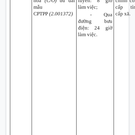
hóa
(C/O)
ưu đãi
tuyến
:
8 giờ
chính c
mẫu
làm việc;
cấp tỉn
CPTPP
(2.001372)
cấp xã.
- Qua
đường bưu
điện
:
24 giờ
làm việc.