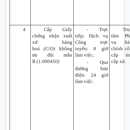
4
Cấp Giấy
- Trực
Tru
chứng nhận xuất
tiếp; Dịch vụ
tâm Ph
xứ hàng
Công trực
vụ hà
hoá
(C/O)
không
tuyến
:
8 giờ
chính c
ưu đãi mẫu
làm việc;
cấp tỉn
B
(1.000450)
cấp xã.
- Qua
đường bưu
điện
:
24 giờ
làm việc.