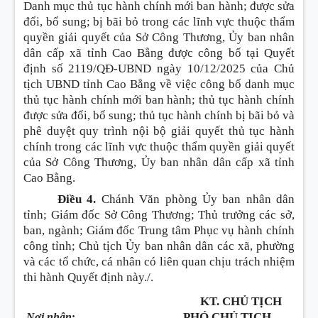
Danh mục thủ tục hành chính mới ban hành; được sửa
đổi, bổ sung; bị bãi bỏ trong các lĩnh vực thuộc thẩm
quyền giải quyết của Sở Công Thương, Ủy ban nhân
dân cấp xã tỉnh Cao Bằng được công bố tại Quyết
định số 2119/QĐ-UBND ngày 10/12/2025 của Chủ
tịch UBND tỉnh Cao Bằng về việc công bố danh mục
thủ tục hành chính mới ban hành; thủ tục hành chính
được sửa đổi, bổ sung; thủ tục hành chính bị bãi bỏ và
phê duyệt quy trình nội bộ giải quyết thủ tục hành
chính trong các lĩnh vực thuộc thẩm quyền giải quyết
của Sở Công Thương, Ủy ban nhân dân cấp xã tỉnh
Cao Bằng.
Điều 4.
Chánh Văn phòng Ủy ban nhân dân
tỉnh; Giám đốc Sở Công Thương; Thủ trưởng các sở,
ban, ngành; Giám đốc Trung tâm Phục vụ hành chính
công tỉnh; Chủ tịch Ủy ban nhân dân các xã, phường
và các tổ chức, cá nhân có liên quan chịu trách nhiệm
thi hành Quyết định này./.
KT. CHỦ TỊCH
PHÓ CHỦ TỊCH
Nơi nhận
: