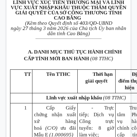
LĨNH VỰC XÚC TIẾN THƯƠNG MẠI VÀ LĨNH
VỰC XUẤT NHẬP KHẨU THUỘC THẨM QUYỀN
GIẢI QUYẾT CỦA SỞ CÔNG THƯƠNG TỈNH
CAO BẰNG
(Kèm theo Quyết định số
403
/QĐ-UBND
ngày
27
tháng 3 năm 2026 của Chủ tịch Ủy ban nhân
dân tỉnh Cao Bằng)
____________________________________
A. DANH MỤC THỦ TỤC HÀNH CHÍNH
CẤP TỈNH MỚI BAN HÀNH
(08 TTHC)
TT
Tên TTHC
Thời hạn
Đ
giải quyết
điểm th
hiện
Lĩnh vực xuất nhập khẩu
(08 TTHC)
1
Cấp Giấy
- Trực
Tru
chứng nhận xuất
tiếp; Dịch vụ
tâm Ph
xứ hàng
Công trực
vụ hà
hoá
(C/O)
ưu đãi
tuyến
:
8 giờ
chính c
Mẫu E
(1.000695)
làm việc;
cấp tỉn