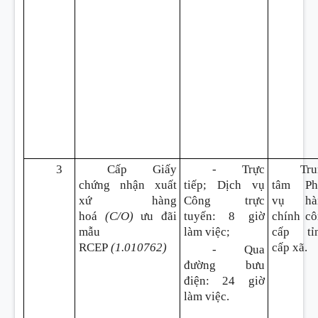
3
Cấp Giấy
- Trực
Tru
chứng nhận xuất
tiếp; Dịch vụ
tâm
Ph
xứ hàng
Công trực
vụ hà
hoá
(C/O)
ưu đãi
tuyến
:
8 giờ
chính c
mẫu
làm việc;
cấp tỉn
RCEP
(1.010762)
cấp xã.
- Qua
đường bưu
điện
:
24 giờ
làm việc.