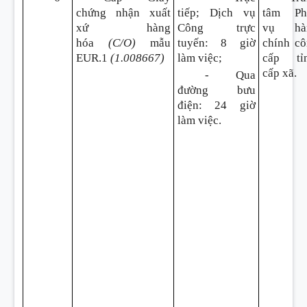
chứng nhận xuất
tiếp; Dịch vụ
tâm Ph
xứ hàng
Công trực
vụ hà
hóa
(C/O)
mẫu
tuyến
:
8 giờ
chính c
EUR.1
(1.008667)
làm việc;
cấp tỉn
cấp xã.
- Qua
đường bưu
điện
:
24 giờ
làm việc.