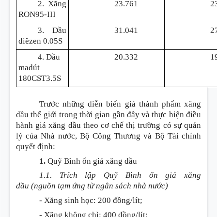
2. Xăng
23.761
2
RON95-III
3. Dầu
31.041
2
điêzen 0.05S
4. Dầu
20.332
1
madút
180CST3.5S
Trước những diễn biến giá thành phẩm xăng
dầu thế giới trong thời gian gần đây và thực hiện điều
hành giá xăng dầu theo cơ chế thị trường có sự quản
lý của Nhà nước, Bộ Công Thương và Bộ Tài chính
quyết định
:
1.
Quỹ Bình ổn giá xăng dầu
1.1. Trích lập Quỹ Bình ổn giá xăng
dầu
(nguồn tạm ứng từ ngân sách nhà nước)
- Xăng sinh học
:
200 đồng/lít;
- Xăng không chì
:
400 đồng/lít;