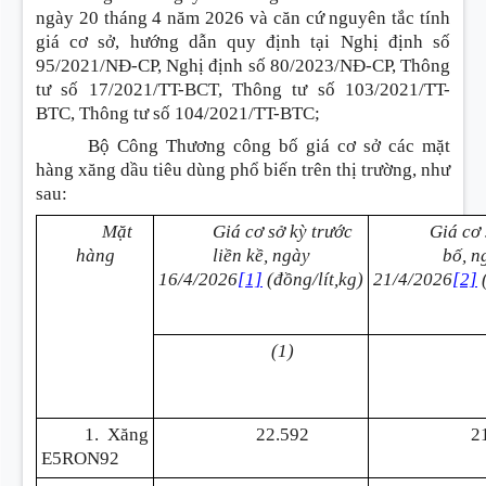
ngày 20 tháng 4 năm 2026 và căn cứ nguyên tắc tính
giá cơ sở, hướng dẫn quy định tại Nghị định số
95/2021/NĐ-CP, Nghị định số 80/2023/NĐ-CP, Thông
tư số 17/2021/TT-BCT, Thông tư số 103/2021/TT-
BTC, Thông tư số 104/2021/TT-BTC;
Bộ Công Thương công bố giá cơ sở các mặt
hàng xăng dầu tiêu dùng phổ biến trên thị trường, như
sau
:
Mặt
Giá cơ sở kỳ trước
Giá cơ 
hàng
liền kề, ngày
bố, n
16/4/2026
[1]
(đồng/lít,kg)
21/4/2026
[2]
(1)
1. Xăng
22.592
2
E5RON92