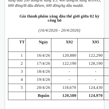
xăng dầu 200 đồng/lít xăng E5, 400 đồng/lít xăng RON95,
600 đồng/lít dầu điêzen, 600 đồng/kg dầu madút.
Giá thành phẩm xăng dầu thế giới giữa 02 kỳ
công bố
(16/4/2026 - 20/4/2026)
TT
Ngày
X92
X95
1
16/4/26
120,880
122,290
2
17/4/26
122,190
128,190
3
18/4/26
-
-
4
19/4/26
-
-
5
20/4/26
118,670
124,430
Bquân
120,580
124,970