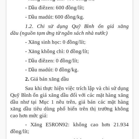
- Dầu điêzen
:
600 đồng/lít;
- Dầu madút
:
600 đồng/kg.
1.2. Chi sử dụng Quỹ Bình ổn giá xăng
dầu
(nguồn tạm ứng từ ngân sách nhà nước)
- Xăng sinh học
:
0 đồng/lít;
- Xăng không chì
:
0 đồng/lít;
- Dầu điêzen
:
0 đồng/lít;
- Dầu madút
:
0 đồng/kg.
2.
Giá bán xăng dầu
Sau khi thực hiện việc trích lập và chi sử dụng
Quỹ Bình ổn giá xăng dầu đối với các mặt hàng xăng
dầu như tại Mục 1 nêu trên, giá bán các mặt hàng
xăng dầu tiêu dùng phổ biến trên thị trường không
cao hơn mức giá
:
- Xăng E5RON92
:
không cao hơn 21.934
đồng/lít;