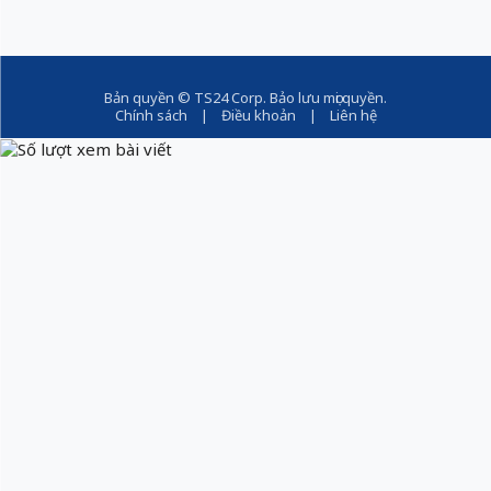
Bản quyền ©
TS24 Corp
. Bảo lưu mọi quyền.
Chính sách
|
Điều khoản
|
Liên hệ