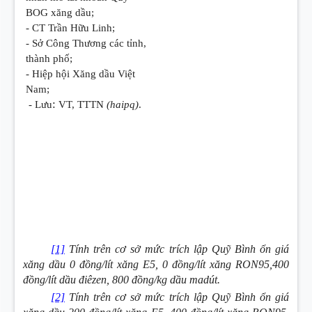
BOG xăng dầu;
- CT Trần Hữu Linh;
- Sở Công Thương các tỉnh,
thành phố;
- Hiệp hội Xăng dầu Việt
Nam;
:
- Lưu
VT, TTTN
(haipq)
.
[1]
Tính trên cơ sở mức trích lập Quỹ Bình ổn giá
xăng dầu 0 đồng/lít xăng E5, 0 đồng/lít xăng RON95,400
đồng/lít dầu điêzen, 800 đồng/kg dầu madút.
[2]
Tính trên cơ sở mức trích lập Quỹ Bình ổn giá