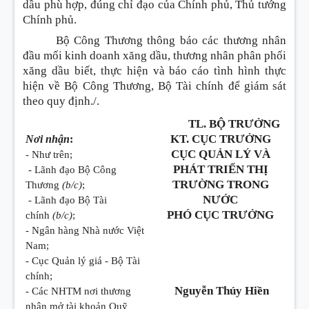
dầu phù hợp, đúng chỉ đạo của Chính phủ, Thủ tướng
Chính phủ.
Bộ Công Thương thông báo các thương nhân
đầu mối kinh doanh xăng dầu, thương nhân phân phối
xăng dầu biết, thực hiện và báo cáo tình hình thực
hiện về Bộ Công Thương, Bộ Tài chính để giám sát
theo quy định./.
TL. BỘ TRƯỞNG
KT. CỤC TRƯỞNG
Nơi nhận
:
CỤC QUẢN LÝ VÀ
- Như trên;
PHÁT TRIỂN THỊ
- Lãnh đạo Bộ Công
TRƯỜNG TRONG
Thương
(b/c)
;
NƯỚC
- Lãnh đạo Bộ Tài
PHÓ CỤC TRƯỞNG
chính
(b/c)
;
- Ngân hàng Nhà nước Việt
Nam;
- Cục Quản lý giá - Bộ Tài
chính;
Nguyễn Thúy Hiền
- Các NHTM nơi thương
nhân mở tài khoản Quỹ