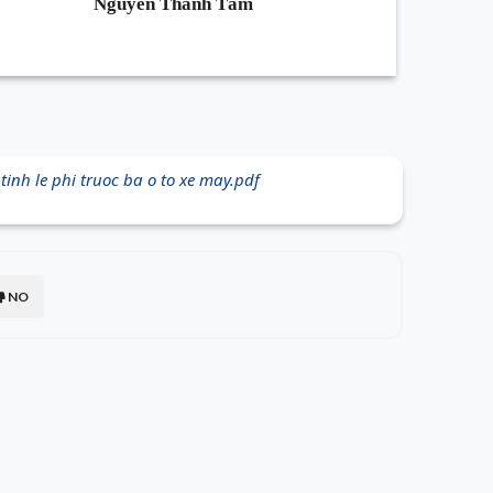
Nguyễn Thành Tâm
h le phi truoc ba o to xe may.pdf
NO