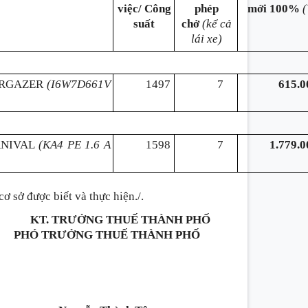
việc/ Công
phép
mới 100%
suất
chở
(kể cả
lái xe)
ARGAZER
(I6W7D661V
1497
7
615.0
RNIVAL
(KA4 PE 1.6 A
1598
7
1.779.0
ơ sở được biết và thực hiện./.
KT. TRƯỞNG THUẾ THÀNH PHỐ
PHÓ TRƯỞNG THUẾ THÀNH PHỐ