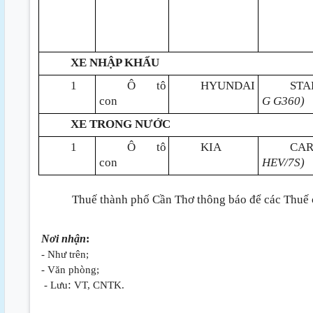
XE NHẬP KHẨU
1
Ô tô
HYUNDAI
ST
con
G G360)
XE TRONG NƯỚC
1
Ô tô
KIA
CA
con
HEV/7S)
Thuế thành phố Cần Thơ thông báo để các Thuế c
Nơi nhận
:
- Như trên;
- Văn phòng;
:
- Lưu
VT, CNTK.